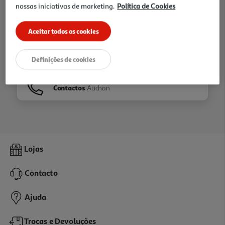
nossas iniciativas de marketing.
Política de Cookies
Ir para
Homepage
Aceitar todos os cookies
Veja os nossos
Folhetos
Definições de cookies
Contactos
Auchan
Lojas
Contacto
Ajuda
Trocas e Devoluções