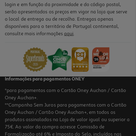
login e em função da proximidade e do código postal,
serão apresentados os preços em vigor na loja que serve
o local de entrega ou de recolha. Entregas apenas
disponíveis para o território de Portugal continental,
consulte mais informações
aqui
.
Informações para pagamentos ONEY
*para pagamentos com o Cartão Oney Auchan / Cartão
Oney Auchan+.
**Campanha Sem Juros para pagamentos com o Cartão
Oney Auchan / Cartão Oney Auchan+, em todos os
produtos assinalados na Loja de valor igual ou superior a
75€. Ao valor da compra acresce Comissão de
Formalização até 6% e Imposto do Selo, incluídos nas