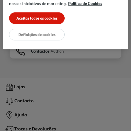
nossas iniciativas de marketing.
Política de Cookies
Ir para
Homepage
Aceitar todos os cookies
Veja os nossos
Folhetos
Definições de cookies
Contactos
Auchan
Lojas
Contacto
Ajuda
Trocas e Devoluções