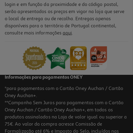
login e em função da proximidade e do código postal,
serão apresentados os preços em vigor na loja que serve
o local de entrega ou de recolha. Entregas apenas
disponíveis para o território de Portugal continental,
consulte mais informações
aqui
.
Informações para pagamentos ONEY
*para pagamentos com o Cartão Oney Auchan / Cartão
Oney Auchan+.
**Campanha Sem Juros para pagamentos com o Cartão
Oney Auchan / Cartão Oney Auchan+, em todos os
produtos assinalados na Loja de valor igual ou superior a
75€. Ao valor da compra acresce Comissão de
Formalização até 6% e Imposto do Selo, incluídos nas