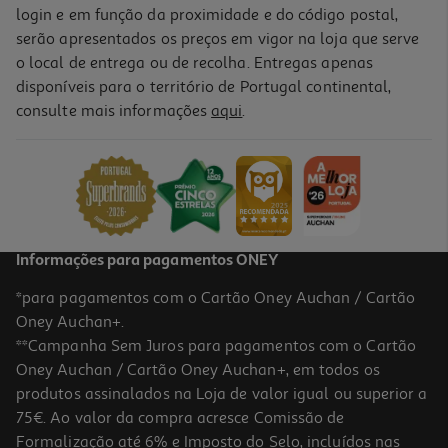
login e em função da proximidade e do código postal,
serão apresentados os preços em vigor na loja que serve
o local de entrega ou de recolha. Entregas apenas
disponíveis para o território de Portugal continental,
consulte mais informações
aqui
.
Informações para pagamentos ONEY
*para pagamentos com o Cartão Oney Auchan / Cartão
Oney Auchan+.
**Campanha Sem Juros para pagamentos com o Cartão
Oney Auchan / Cartão Oney Auchan+, em todos os
produtos assinalados na Loja de valor igual ou superior a
75€. Ao valor da compra acresce Comissão de
Formalização até 6% e Imposto do Selo, incluídos nas