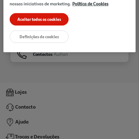
nossas iniciativas de marketing.
Política de Cookies
Ir para
Homepage
Aceitar todos os cookies
Veja os nossos
Folhetos
Definições de cookies
Contactos
Auchan
Lojas
Contacto
Ajuda
Trocas e Devoluções