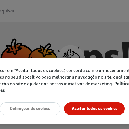
squisar
icar em "Aceitar todos os cookies", concorda com o armazenamen
es no seu dispositivo para melhorar a navegação no site, analisa
zação do site e ajudar nas nossas iniciativas de marketing.
Polític
ies
Não temos o que procura.
Vamos tentar de novo?
Definições de cookies
Aceitar todos os cookies