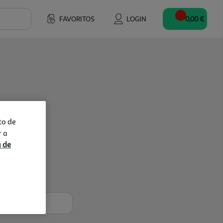
FAVORITOS
LOGIN
0,00 €
to de
r a
a de