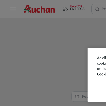
RESERVAR
ENTREGA
Pe
Ao cl
cooki
utili
Cook