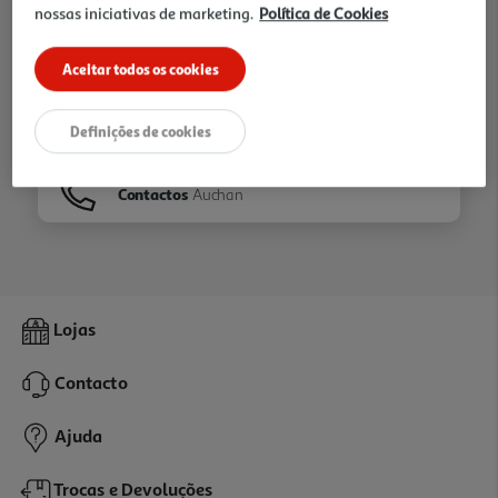
nossas iniciativas de marketing.
Política de Cookies
Ir para
Homepage
Aceitar todos os cookies
Veja os nossos
Folhetos
Definições de cookies
Contactos
Auchan
Lojas
Contacto
Ajuda
Trocas e Devoluções