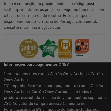
login e em função da proximidade e do código postal,
serão apresentados os preços em vigor na loja que serve
o local de entrega ou de recolha. Entregas apenas
disponíveis para o território de Portugal continental,
consulte mais informações
aqui
.
Informações para pagamentos ONEY
*para pagamentos com o Cartão Oney Auchan / Cartão
Oney Auchan+.
**Campanha Sem Juros para pagamentos com o Cartão
Oney Auchan / Cartão Oney Auchan+, em todos os
produtos assinalados na Loja de valor igual ou superior a
75€. Ao valor da compra acresce Comissão de
Formalização até 6% e Imposto do Selo, incluídos nas