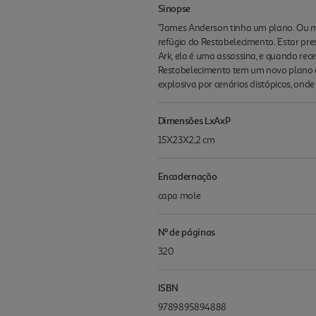
Sinopse
"James Anderson tinha um plano. Ou met
refúgio do Restabelecimento. Estar pr
Ark, ela é uma assassina, e quando rec
Restabelecimento tem um novo plano de
explosiva por cenários distópicos, ond
Dimensões LxAxP
15X23X2,2 cm
Encadernação
capa mole
Nº de páginas
320
ISBN
9789895894888