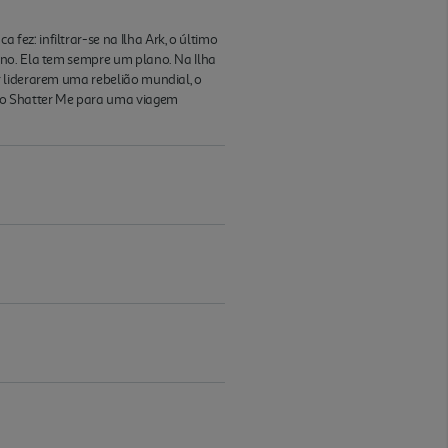
ez: infiltrar-se na Ilha Ark, o último
ano. Ela tem sempre um plano. Na Ilha
r liderarem uma rebelião mundial, o
rso Shatter Me para uma viagem