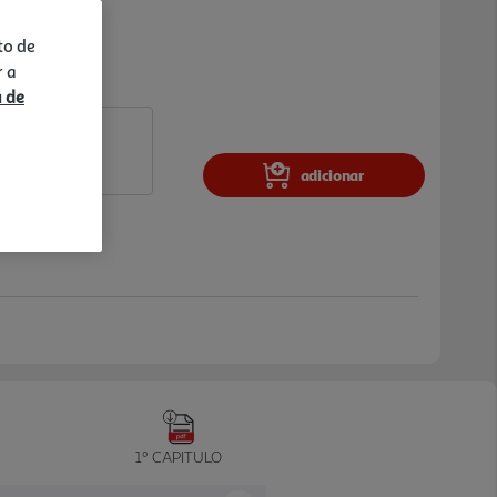
to de
r a
a de
adicionar
1º CAPITULO