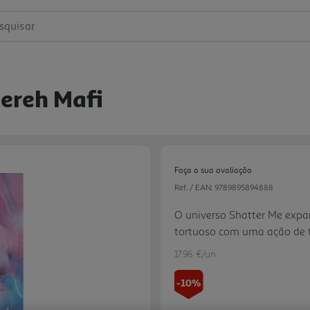
squisar
ereh Mafi
Faça a sua avaliação
Ref. / EAN:
9789895894888
O universo Shatter Me expa
tortuoso com uma ação de ti
17.96 €/un
-10%