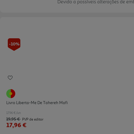
Devido a possíveis alterações de e
-10%
Livro Liberta-Me De Tahereh Mafi
17.96 €/un
19,95 €
PVP de editor
17,96 €