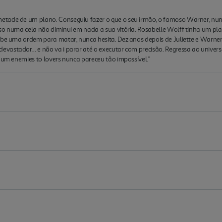
ade de um plano. Conseguiu fazer o que o seu irmão, o famoso Warner, nunca f
eso numa cela não diminui em nada a sua vitória. Rosabelle Wolff tinha um pl
ebe uma ordem para matar, nunca hesita. Dez anos depois de Juliette e Warne
vastador... e não va i parar até o executar com precisão. Regressa ao unive
e um enemies to lovers nunca pareceu tão impossível."