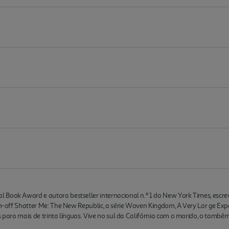
Book Award e autora bestseller internacional n.º 1 do New York Times, escrev
pin-off Shatter Me: The New Republic, a série Woven Kingdom, A Very Lar ge Ex
s para mais de trinta línguas. Vive no sul da Califórnia com o marido, o também