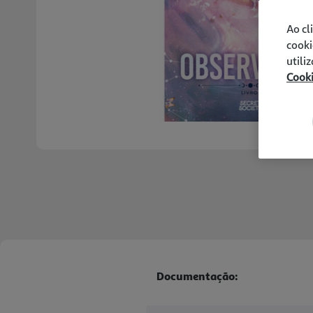
Ao cl
cooki
utili
Cook
Documentação: