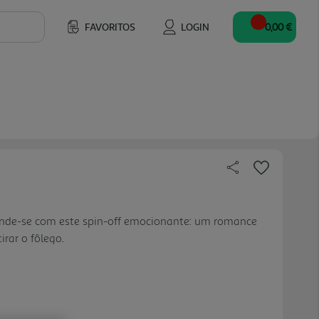
FAVORITOS
LOGIN
0,00 €
nde-se com este spin-off emocionante: um romance
rar o fôlego.