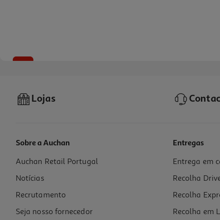
-10%
Lojas
Contac
Sobre a Auchan
Entregas
Auchan Retail Portugal
Entrega em c
Livro O Livro De Azrael De Amber V. Nicole
Notícias
Recolha Driv
26.91 €/un
29,90 €
PVP de editor
Recrutamento
Recolha Expr
26,91 €
Seja nosso fornecedor
Recolha em L