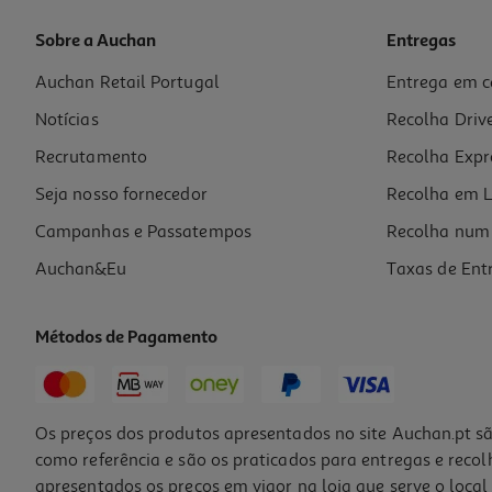
Sobre a Auchan
Entregas
Auchan Retail Portugal
Entrega em c
Figura Funko Pop Marvel: Ff- The Thing
Notícias
Recolha Driv
15.99 €/un
Recrutamento
Recolha Expr
15,99 €
Seja nosso fornecedor
Recolha em L
Campanhas e Passatempos
Recolha num 
Auchan&Eu
Taxas de Ent
Métodos de Pagamento
Os preços dos produtos apresentados no site Auchan.pt sã
como referência e são os praticados para entregas e reco
apresentados os preços em vigor na loja que serve o local 