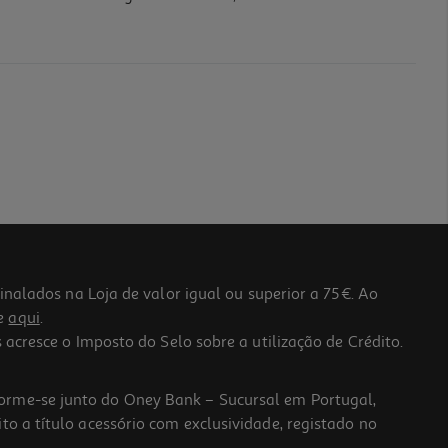
lados na Loja de valor igual ou superior a 75€. Ao
he
aqui
.
 acresce o Imposto do Selo sobre a utilização de Crédito.
forme-se junto do Oney Bank – Sucursal em Portugal,
to a título acessório com exclusividade, registado no