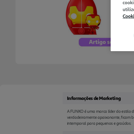
cooki
utili
Cook
Informações de Marketing
A FUNKO é uma marca líder do estilo 
verdadeiramente apaixonante, ficam be
intemporal para pequenos e graúdos.