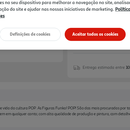
12,99 €
es no seu dispositivo para melhorar a navegação no site, analisa
zação do site e ajudar nas nossas iniciativas de marketing.
Polític
ies
Notas de preparação
Definições de cookies
Aceitar todos os cookies
Entrega estimada entre
10
de vida da cultura POP. As Figuras Funko! POP! São das mais procuradas por
m em qualquer canto; com alta qualidade de produção e pintura, com detalhe