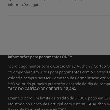
informações
aqui
.
Figura Funko Bitty Pop Singles: Mandalorian Modelos Sortidos
3.99 €/un
3,99 €
Informações para pagamentos ONEY
*para pagamentos com o Cartão Oney Auchan / Cartão O
**Campanha Sem Juros para pagamentos com o Cartão Oney
valor da compra acresce Comissão de Formalização até 6%
***O valor da primeira prestação depende do dia da compra,
TAEG DO CARTÃO DE CRÉDITO: 18,4 %
Exemplo para um limite de crédito de 1.500€ pago em 12 
registado no Banco de Portugal com o nº 881. A Auchan Ret
Banco de Portugal com o nº 7952.