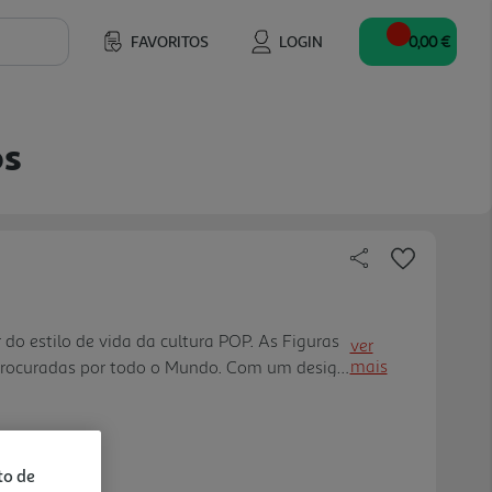
FAVORITOS
LOGIN
0,00 €
os
o estilo de vida da cultura POP. As Figuras
ver
mais
procuradas por todo o Mundo. Com um design
e, ficam bem em qualquer canto; com alta
tura, com detalhes per feitos; coleção
 para pequenos e graúdos.
to de