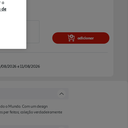
r a
a de
adicionar
/08/2026 e 11/08/2026
 todo o Mundo. Com um design
s per feitos; coleção verdadeiramente