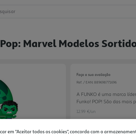
squisar
 Pop: Marvel Modelos Sortid
Faça a sua avaliação
Ref. / EAN:
889698771696
A FUNKO é uma marca líder d
Funko! POP! São das mais 
verdadeiramente apaixonant
12.99 €/un
qualidade de produção e pin
verdadeiramente intemporal
icar em "Aceitar todos os cookies", concorda com o armazenamen