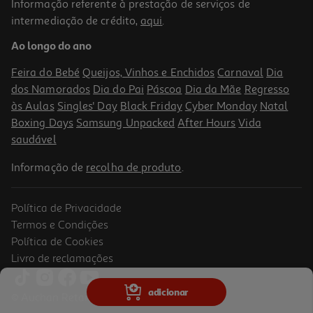
Informação referente à prestação de serviços de
intermediação de crédito,
aqui
.
Figura Funko Pop Animation: Dragon Ball- Lunch
Ao longo do ano
15.99 €/un
Feira do Bebé
Queijos, Vinhos e Enchidos
Carnaval
Dia
15,99 €
dos Namorados
Dia do Pai
Páscoa
Dia da Mãe
Regresso
às Aulas
Singles' Day
Black Friday
Cyber Monday
Natal
Boxing Days
Samsung Unpacked
After Hours
Vida
saudável
Informação de
recolha de produto
.
Política de Privacidade
Termos e Condições
Política de Cookies
Livro de reclamações
Figura Funko Pop Tv: One Piece S1- Chopper
adicionar
© Auchan Retail Portugal
15.99 €/un