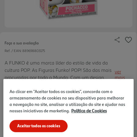
Faça a sua avaliação
Ref. / EAN:
889698803175
A FUNKO é uma marca líder do estilo de vida da
cultura POP. As Figuras Funko! POP! São das mais
ver
procuradas por todo o Mundo. Com um design
mais
verdadeiramente apaixonante, ficam bem em
15.99 €/un
Ao clicar em "Aceitar todos os cookies", concorda com o
qualquer canto; com alta qualidade de produção e
armazenamento de cookies no seu dispositivo para melhorar
pintura, com detalhes per feitos; coleção
a navegação no site, analisar a utilização do site e ajudar nas
verdadeiramente intemporal para pequenos e
nossas iniciativas de marketing.
Política de Cookies
15,99 €
graúdos.
Aceitar todos os cookies
Notas de preparação