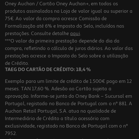
Oney Auchan / Cartão Oney Auchan+, em todos os
produtos assinalados na Loja de valor igual ou superior a
75€. Ao valor da compra acresce Comissão de
Formalização até 6% e Imposto do Selo, incluídos nas
prestações. Consulte detalhe
aqui
.
Figura Funko Pop Nba:legends-Magic Johnson
***O valor da primeira prestação depende do dia da
compra, refletindo o cálculo de juros diários. Ao valor das
15.99 €/un
prestações acresce o Imposto do Selo sobre a utilização
15,99 €
de Crédito.
TAEG DO CARTÃO DE CRÉDITO: 18,4 %
Exemplo para um limite de crédito de 1.500€ pago em 12
meses. TAN 17,60 %. Adesão ao Cartão sujeita a
aprovação. Informe-se junto do Oney Bank – Sucursal em
Portugal, registado no Banco de Portugal com o nº 881. A
Auchan Retail Portugal, S.A. atua na qualidade de
Intermediário de Crédito a título acessório com
exclusividade, registado no Banco de Portugal com o nº
7952.