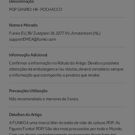
Denominação
POP SANRIO: HK- POCHACCO
Nome e Morada
Funko EU, BV Zuidplein 36, 1077 XV, Amsterdam (NL)
supportEMEA@funko.com
Informação Adicional
Confirmar a informação no Rótulo do Artigo. Devido a possíveis
alterações de embalagens e/ou rótulos, deverá considerar sempre
a informação que acompanha o produto que recebe.
Precauções Utilização
Não recomendado a menores de 3 anos
Detalhes do Artigo
A FUNKO é uma marca líder do estilo de vida da cultura POP. As
Figuras Funko! POP! São das mais procuradas por todo o Mundo.
Com um design verdadeiramente apaixonante, ficam bem em