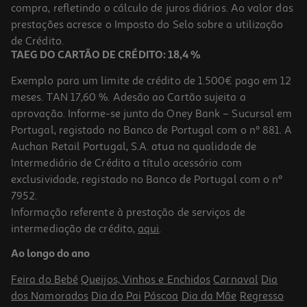
compra, refletindo o cálculo de juros diários. Ao valor das
14.99 €/un
prestações acresce o Imposto do Selo sobre a utilização
14,99 €
de Crédito.
TAEG DO CARTÃO DE CRÉDITO: 18,4 %
Exemplo para um limite de crédito de 1.500€ pago em 12
meses. TAN 17,60 %. Adesão ao Cartão sujeita a
aprovação. Informe-se junto do Oney Bank – Sucursal em
Portugal, registado no Banco de Portugal com o nº 881. A
Auchan Retail Portugal, S.A. atua na qualidade de
Intermediário de Crédito a título acessório com
exclusividade, registado no Banco de Portugal com o nº
7952.
Informação referente à prestação de serviços de
intermediação de crédito,
aqui
.
Figura Minix Fig - Harry Potter - Dobby 12
Ao longo do ano
14.99 €/un
Feira do Bebé
Queijos, Vinhos e Enchidos
Carnaval
Dia
14,99 €
dos Namorados
Dia do Pai
Páscoa
Dia da Mãe
Regresso