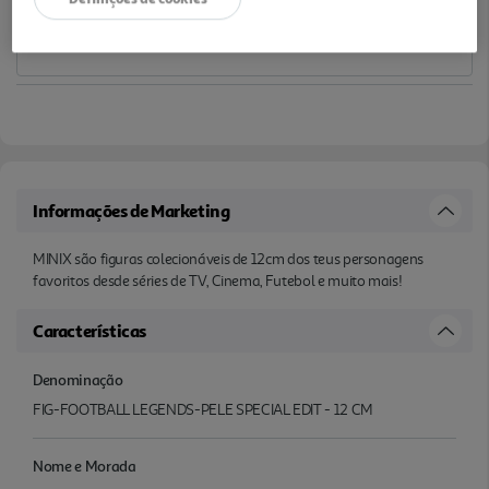
Informações de Marketing
MINIX são figuras colecionáveis de 12cm dos teus personagens
favoritos desde séries de TV, Cinema, Futebol e muito mais!
Características
Denominação
FIG-FOOTBALL LEGENDS-PELE SPECIAL EDIT - 12 CM
Nome e Morada