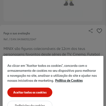
Faça a sua avaliação
Ref. / EAN:
8436605121147
MINIX são figuras colecionáveis de 12cm dos teus
personagens favoritos desde séries de TV, Cinema, Futebol
e muito mais!
Ao clicar em "Aceitar todos os cookies", concorda com o
14.99 €/un
armazenamento de cookies no seu dispositivo para melhorar
a navegação no site, analisar a utilização do site e ajudar nas
nossas iniciativas de marketing.
Política de Cookies
14,99 €
Aceitar todos os cookies
Notas de preparação
Definições de cookies