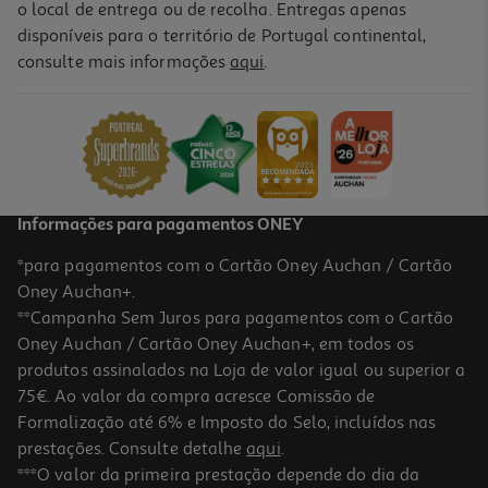
o local de entrega ou de recolha. Entregas apenas
disponíveis para o território de Portugal continental,
consulte mais informações
aqui
.
Figura Minix Fig - Aquaman 12 Cm
14.99 €/un
14,99 €
Informações para pagamentos ONEY
*para pagamentos com o Cartão Oney Auchan / Cartão
Oney Auchan+.
**Campanha Sem Juros para pagamentos com o Cartão
Oney Auchan / Cartão Oney Auchan+, em todos os
produtos assinalados na Loja de valor igual ou superior a
75€. Ao valor da compra acresce Comissão de
Formalização até 6% e Imposto do Selo, incluídos nas
prestações. Consulte detalhe
aqui
.
Figura Minix Fig - Stranger Things Max - 12
***O valor da primeira prestação depende do dia da