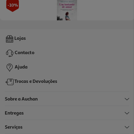
-10%
Livro Um Instante De Amor De Milena Agus
Lojas
12.51 €/un
13,90 €
PVP de editor
Contacto
12,51 €
Ajuda
Trocas e Devoluções
Sobre a Auchan
Entregas
-10%
Serviços