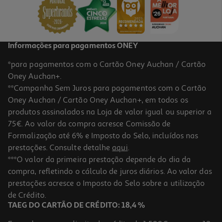
22,95 €
PVP de editor
20,66 €
Informações para pagamentos ONEY
*para pagamentos com o Cartão Oney Auchan / Cartão
Oney Auchan+.
**Campanha Sem Juros para pagamentos com o Cartão
Oney Auchan / Cartão Oney Auchan+, em todos os
-10%
produtos assinalados na Loja de valor igual ou superior a
75€. Ao valor da compra acresce Comissão de
Formalização até 6% e Imposto do Selo, incluídos nas
prestações. Consulte detalhe
aqui
.
Livro O Campo De Rosas O Livro Do Pó #3 De Philip Pullman
***O valor da primeira prestação depende do dia da
compra, refletindo o cálculo de juros diários. Ao valor das
22.41 €/un
prestações acresce o Imposto do Selo sobre a utilização
24,90 €
PVP de editor
22,41 €
de Crédito.
TAEG DO CARTÃO DE CRÉDITO: 18,4 %