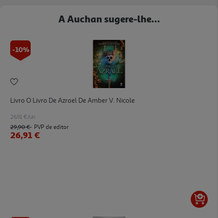
A Auchan sugere-lhe...
-10%
Livro O Livro De Azrael De Amber V. Nicole
26.91 €/un
29,90 €
PVP de editor
26,91 €