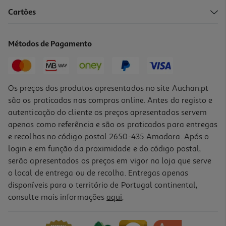
Cartões
Livro O Reino De Espinhos De Sasha Peyton Smith
18.81 €/un
Métodos de Pagamento
20,90 €
PVP de editor
18,81 €
Os preços dos produtos apresentados no site Auchan.pt
são os praticados nas compras online. Antes do registo e
autenticação do cliente os preços apresentados servem
apenas como referência e são os praticados para entregas
e recolhas no código postal 2650-435 Amadora. Após o
login e em função da proximidade e do código postal,
-10%
serão apresentados os preços em vigor na loja que serve
o local de entrega ou de recolha. Entregas apenas
disponíveis para o território de Portugal continental,
consulte mais informações
aqui
.
Livro Elite De Prata De Dani Francis
20.66 €/un