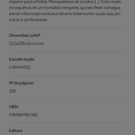
inspetor para a Polícia Metropolitana de Londres.(...) Tudo muda
na sequência de um homicídio intrigante, quando Peter consegue
extrair informação exclusiva de uma testemunha ocular que, por
acaso, é um fantasma.
Dimensões LxAxP
15,2x23,5x2,4 cm cm
Encadernação
CAPA MOLE
Nº de páginas
320
ISBN
9789897892981
Editora