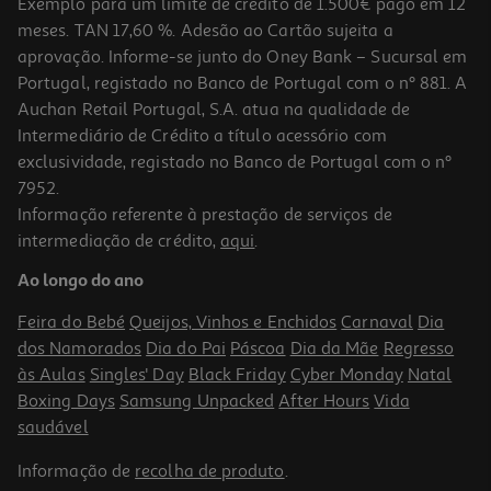
Exemplo para um limite de crédito de 1.500€ pago em 12
meses. TAN 17,60 %. Adesão ao Cartão sujeita a
aprovação. Informe-se junto do Oney Bank – Sucursal em
Portugal, registado no Banco de Portugal com o nº 881. A
Auchan Retail Portugal, S.A. atua na qualidade de
Intermediário de Crédito a título acessório com
-10%
exclusividade, registado no Banco de Portugal com o nº
7952.
Informação referente à prestação de serviços de
intermediação de crédito,
aqui
.
Livro O Castelo Encantado De E. Nesbit
Ao longo do ano
14.85 €/un
16,50 €
PVP de editor
Feira do Bebé
Queijos, Vinhos e Enchidos
Carnaval
Dia
14,85 €
dos Namorados
Dia do Pai
Páscoa
Dia da Mãe
Regresso
às Aulas
Singles' Day
Black Friday
Cyber Monday
Natal
Boxing Days
Samsung Unpacked
After Hours
Vida
saudável
Informação de
recolha de produto
.