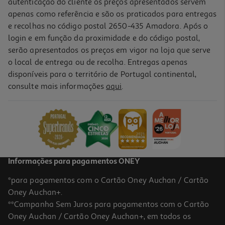
autenticação do cliente os preços apresentados servem
apenas como referência e são os praticados para entregas
e recolhas no código postal 2650-435 Amadora. Após o
login e em função da proximidade e do código postal,
serão apresentados os preços em vigor na loja que serve
o local de entrega ou de recolha. Entregas apenas
disponíveis para o território de Portugal continental,
consulte mais informações
aqui
.
Almofada Actuel Algodão 45x45cm Modelos Sortidos
9.99 €/un
9,99 €
Informações para pagamentos ONEY
*para pagamentos com o Cartão Oney Auchan / Cartão
Oney Auchan+.
**Campanha Sem Juros para pagamentos com o Cartão
Oney Auchan / Cartão Oney Auchan+, em todos os