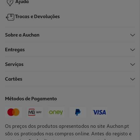
Ajuda
Trocas e Devoluções
Sobre a Auchan
Entregas
-20%
Serviços
Cartões
Almofada Actuel Tropic 45x45cm Modelos Sortidos
7.99 €/un
Métodos de Pagamento
Price reduced from
to
9,99 €
7,99 €
Promoção
Os preços dos produtos apresentados no site Auchan.pt
são os praticados nas compras online. Antes do registo e