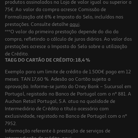
produtos assinalados na Loja de valor igual ou superior a
75€. Ao valor da compra acresce Comissão de
Formalização até 6% e Imposto do Selo, incluídos nas
prestações. Consulte detalhe
aqui
.
Almofada Algodão Actuel Limão 45x45cm
***O valor da primeira prestação depende do dia da
compra, refletindo o cálculo de juros diários. Ao valor das
9.99 €/un
prestações acresce o Imposto do Selo sobre a utilização
9,99 €
de Crédito.
TAEG DO CARTÃO DE CRÉDITO: 18,4 %
Exemplo para um limite de crédito de 1.500€ pago em 12
meses. TAN 17,60 %. Adesão ao Cartão sujeita a
aprovação. Informe-se junto do Oney Bank – Sucursal em
Portugal, registado no Banco de Portugal com o nº 881. A
Auchan Retail Portugal, S.A. atua na qualidade de
Intermediário de Crédito a título acessório com
exclusividade, registado no Banco de Portugal com o nº
7952.
Informação referente à prestação de serviços de