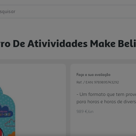
squisar
vro De Ativividades Make Bel
Faça a sua avaliação
Ref. / EAN:
9789895743292
- Um formato que tem prova
para horas e horas de diver
- Inclui algumas peças desta
9.89 €/un
trabalhos manuais