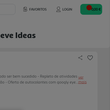
FAVORITOS
LOGIN
0,00 €
ieve Ideas
do ser bem sucedido - Repleto de atividades
ver
mais
são - Oferta de autocolantes com googly eyes
cáveis no final do livro para criações de