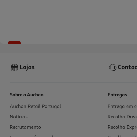
-10%
Lojas
Contac
Sobre a Auchan
Entregas
Auchan Retail Portugal
Entrega em c
Livro K-Pop - Livro De Pintar
Notícias
Recolha Driv
8.01 €/un
8,90 €
PVP de editor
Recrutamento
Recolha Expr
8,01 €