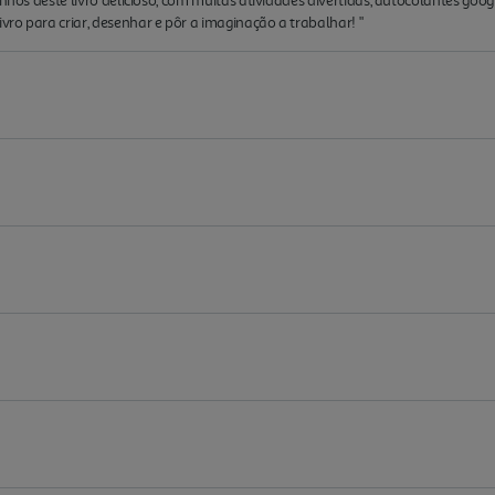
inhos deste livro delicioso, com muitas atividades divertidas, autocolantes goo
ro para criar, desenhar e pôr a imaginação a trabalhar! "