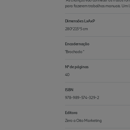
"As crianças vão conhecer os frutos fof
para fazerem trabalhos manuais. Um liv
Dimensões LxAxP
280*215*5 cm
Encadernação
"Brochado "
Nº de páginas
40
ISBN
978-989-574-329-2
Editora
Zero a Oito Marketing