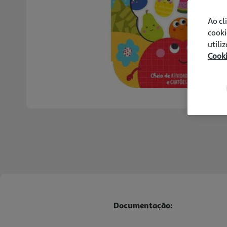
Ao cl
cooki
utili
Cook
Documentação: