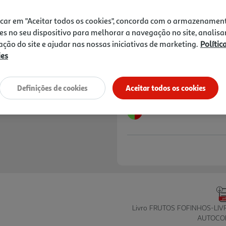
10,99 €
PVP de editor
9,89 €
icar em "Aceitar todos os cookies", concorda com o armazenamen
es no seu dispositivo para melhorar a navegação no site, analisa
Notas de preparação
zação do site e ajudar nas nossas iniciativas de marketing.
Polític
ies
Definições de cookies
Aceitar todos os cookies
Livro FRUTOS FOFINHOS-LIV
AUTOCO