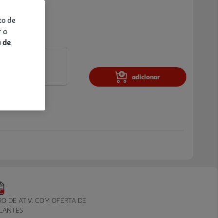
to de
r a
a de
adicionar
RO DE ATIV. COM OFERTA DE
LANTES