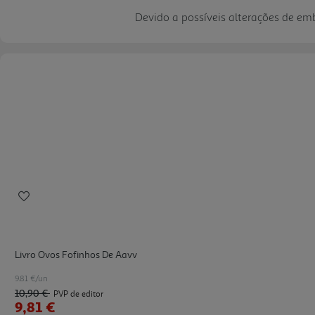
Devido a possíveis alterações de e
Livro Ovos Fofinhos De Aavv
9.81 €/un
10,90 €
PVP de editor
9,81 €