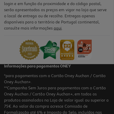
login e em função da proximidade e do código postal,
serão apresentados os preços em vigor na loja que serve
o local de entrega ou de recolha. Entregas apenas
disponíveis para o território de Portugal continental,
consulte mais informações
aqui
.
Informações para pagamentos ONEY
*para pagamentos com o Cartão Oney Auchan / Cartão
Oney Auchan+.
**Campanha Sem Juros para pagamentos com o Cartão
Oney Auchan / Cartão Oney Auchan+, em todos os
produtos assinalados na Loja de valor igual ou superior a
75€. Ao valor da compra acresce Comissão de
Formalização até 6% e Imposto do Selo, incluídos nas