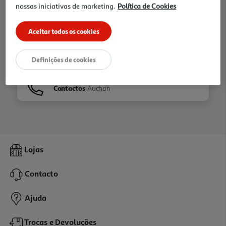
nossas iniciativas de marketing.
Política de Cookies
Ir para
Homepage
Aceitar todos os cookies
Veja os nossos
Folhetos
Definições de cookies
Contactos
Auchan
Lojas
Contacto
Ajuda
Trocas e Devoluções