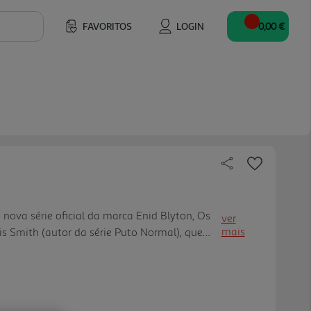
FAVORITOS
LOGIN
0,00 €
nova série oficial da marca Enid Blyton, Os
ver
mais
is Smith (autor da série Puto Normal), que
s Cinco - Kirrin, aventura, ação, perigo e
ssim como uma d as personagens dos Cinco
rências ao que se passou há 45 anos atrás, para
Os livros d'Os Cinco são das obras mais