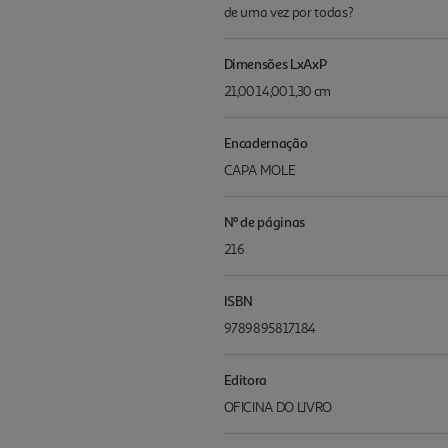
de uma vez por todas?
Dimensões LxAxP
21,00 14,00 1,30 cm
Encadernação
CAPA MOLE
Nº de páginas
216
ISBN
9789895817184
Editora
OFICINA DO LIVRO