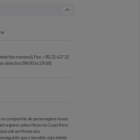
one
ede fixa nacional) Fax: +351 21 427 22
as úteis das 09h00 às 17h30)
al, na companhia de personagens novas
m esperar pelas férias no Casal Kirrin
rasto até ao Monte dos
Conseguirão que o bandido seja detido