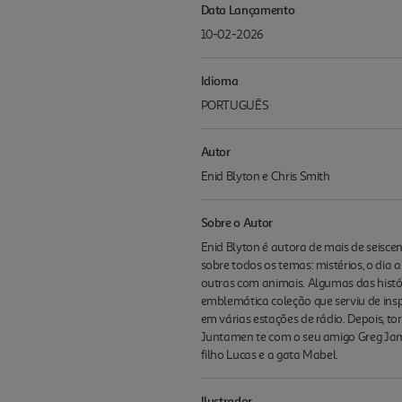
Data Lançamento
10-02-2026
Idioma
PORTUGUÊS
Autor
Enid Blyton e Chris Smith
Sobre o Autor
Enid Blyton é autora de mais de seisce
sobre todos os temas: mistérios, o dia a
outras com animais. Algumas das histór
emblemática coleção que serviu de ins
em várias estações de rádio. Depois, t
Juntamen te com o seu amigo Greg James
filho Lucas e a gata Mabel.
Ilustrador