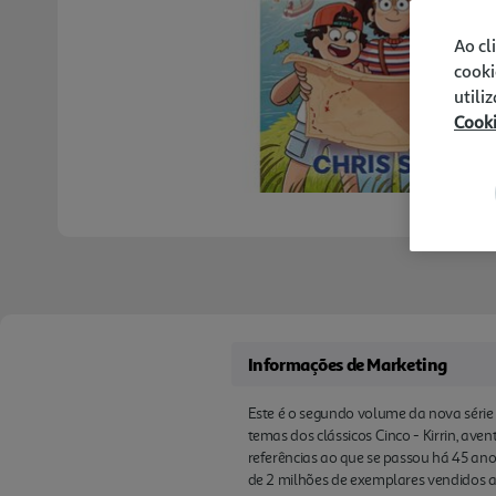
Ao cl
cooki
utili
Cook
Informações de Marketing
Este é o segundo volume da nova série 
temas dos clássicos Cinco - Kirrin, aven
referências ao que se passou há 45 ano
de 2 milhões de exemplares vendidos 