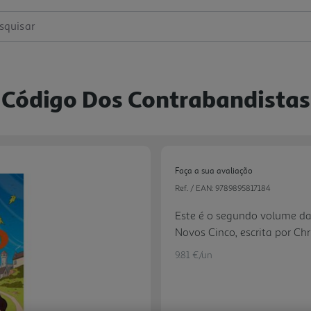
squisar
O Código Dos Contrabandistas
Faça a sua avaliação
Ref. / EAN:
9789895817184
Este é o segundo volume da 
Novos Cinco, escrita por Chr
mantém os temas dos clássico
9.81 €/un
exploração ao ar livre -, a
originais - a Zé -, e as refe
enquadrar a nova história. 