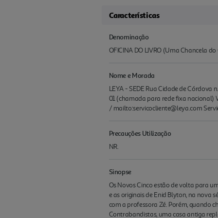
Características
Denominação
OFICINA DO LIVRO (Uma Chancela do Gr
Nome e Morada
LEYA - SEDE Rua Cidade de Córdova n.º
01 (chamada para rede fixa nacional) W
/ mailto:servicocliente@leya.com Servi
Precauções Utilização
NR.
Sinopse
Os Novos Cinco estão de volta para um
e as originais de Enid Blyton, na nova 
com a professora Zé. Porém, quando ch
Contrabandistas, uma casa antiga repl