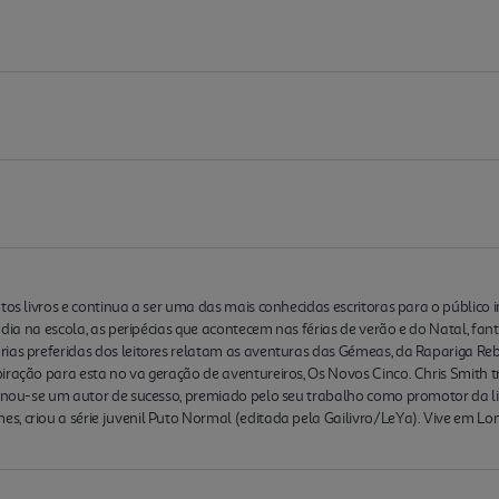
ntos livros e continua a ser uma das mais conhecidas escritoras para o público
 dia na escola, as peripécias que acontecem nas férias de verão e do Natal, fan
ias preferidas dos leitores relatam as aventuras das Gémeas, da Rapariga Rebe
piração para esta no va geração de aventureiros, Os Novos Cinco. Chris Smith
ornou-se um autor de sucesso, premiado pelo seu trabalho como promotor da lite
, criou a série juvenil Puto Normal (editada pela Gailivro/LeYa). Vive em Lon