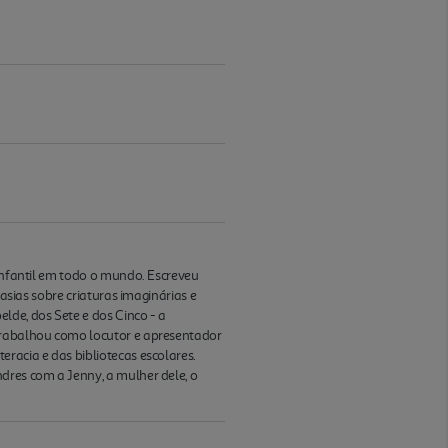
 infantil em todo o mundo. Escreveu
tasias sobre criaturas imaginárias e
lde, dos Sete e dos Cinco - a
 trabalhou como locutor e apresentador
racia e das bibliotecas escolares.
dres com a Jenny, a mulher dele, o