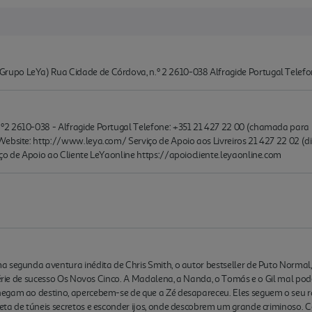
upo LeYa) Rua Cidade de Córdova, n.º 2 2610-038 Alfragide Portugal Telef
2 2610-038 - Alfragide Portugal Telefone: +351 21 427 22 00 (chamada para r
ebsite: http://www.leya.com/ Serviço de Apoio aos Livreiros 21 427 22 02 (di
ço de Apoio ao Cliente LeYaonline https://apoiocliente.leyaonline.com
a segunda aventura inédita de Chris Smith, o autor bestseller de Puto Norm
série de sucesso Os Novos Cinco. A Madalena, a Nanda, o Tomás e o Gil mal pode
egam ao destino, apercebem-se de que a Zé desapareceu. Eles seguem o seu 
eta de túneis secretos e esconder ijos, onde descobrem um grande criminoso. 