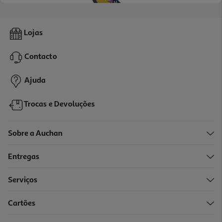
Livro Lua Com Livros E Música C/ 3 Histórias
Lojas
17.96 €/un
19,95 €
PVP de editor
Contacto
17,96 €
Ajuda
Trocas e Devoluções
Sobre a Auchan
Entregas
Serviços
Cartões
Livro Cabeça Na Lua Pés Em Perlim