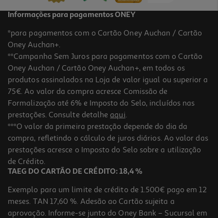
Informações para pagamentos ONEY
*para pagamentos com o Cartão Oney Auchan / Cartão
Oney Auchan+.
**Campanha Sem Juros para pagamentos com o Cartão
Oney Auchan / Cartão Oney Auchan+, em todos os
-10%
produtos assinalados na Loja de valor igual ou superior a
75€. Ao valor da compra acresce Comissão de
Formalização até 6% e Imposto do Selo, incluídos nas
prestações. Consulte detalhe
aqui
.
Livro Escola De Monstros 8 - A Maria João Não Contém A Emoção
***O valor da primeira prestação depende do dia da
compra, refletindo o cálculo de juros diários. Ao valor das
7.61 €/un
prestações acresce o Imposto do Selo sobre a utilização
8,45 €
PVP de editor
7,61 €
de Crédito.
TAEG DO CARTÃO DE CRÉDITO: 18,4 %
Exemplo para um limite de crédito de 1.500€ pago em 12
meses. TAN 17,60 %. Adesão ao Cartão sujeita a
aprovação. Informe-se junto do Oney Bank – Sucursal em