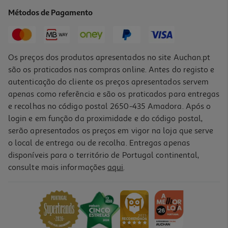
9.99 €/un
Métodos de Pagamento
11,10 €
PVP de editor
9,99 €
Os preços dos produtos apresentados no site Auchan.pt
são os praticados nas compras online. Antes do registo e
autenticação do cliente os preços apresentados servem
apenas como referência e são os praticados para entregas
e recolhas no código postal 2650-435 Amadora. Após o
login e em função da proximidade e do código postal,
-10%
serão apresentados os preços em vigor na loja que serve
o local de entrega ou de recolha. Entregas apenas
disponíveis para o território de Portugal continental,
consulte mais informações
aqui
.
Livro O Que Pode Um Sonho De Joana M. Lopes
13.49 €/un
14,99 €
PVP de editor
13,49 €