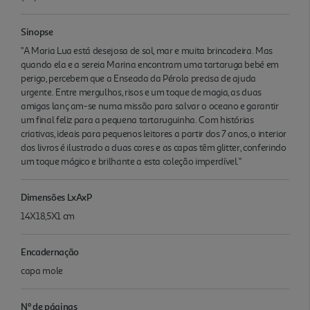
Sinopse
"A Maria Lua está desejosa de sol, mar e muita brincadeira. Mas
quando ela e a sereia Marina encontram uma tartaruga bebé em
perigo, percebem que a Enseada da Pérola precisa de ajuda
urgente. Entre mergulhos, risos e um toque de magia, as duas
amigas lanç am-se numa missão para salvar o oceano e garantir
um final feliz para a pequena tartaruguinha. Com histórias
criativas, ideais para pequenos leitores a partir dos 7 anos, o interior
dos livros é ilustrado a duas cores e as capas têm glitter, conferindo
um toque mágico e brilhante a esta coleção imperdível."
Dimensões LxAxP
14X18,5X1 cm
Encadernação
capa mole
Nº de páginas