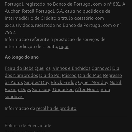
Portugal, registado no Banco de Portugal com o nº 881. A
Auchan Retail Portugal, S.A. atua na qualidade de
Intermediário de Crédito a título acessório com
-10%
exclusividade, registado no Banco de Portugal com o nº
7952.
Informação referente à prestação de serviços de
intermediação de crédito,
aqui
.
Livro O Homem-Cão 14 - O Big Jim Acredita De Dav Pilkey
Ao longo do ano
14.31 €/un
15,90 €
PVP de editor
Feira do Bebé
Queijos, Vinhos e Enchidos
Carnaval
Dia
14,31 €
dos Namorados
Dia do Pai
Páscoa
Dia da Mãe
Regresso
às Aulas
Singles' Day
Black Friday
Cyber Monday
Natal
Boxing Days
Samsung Unpacked
After Hours
Vida
saudável
Informação de
recolha de produto
.
Política de Privacidade
-10%