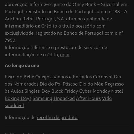
aprovação. Informe-se junto do Oney Bank – Sucursal em
Portugal, registado no Banco de Portugal com o nº 881. A
Auchan Retail Portugal, S.A. atua na qualidade de
Intermediário de Crédito a título acessório com
exclusividade, registado no Banco de Portugal com o nº
7952.
Informação referente à prestação de serviços de
intermediação de crédito,
aqui
.
Ao longo do ano
Feira do Bebé
Queijos, Vinhos e Enchidos
Carnaval
Dia
dos Namorados
Dia do Pai
Páscoa
Dia da Mãe
Regresso
às Aulas
Singles' Day
Black Friday
Cyber Monday
Natal
Boxing Days
Samsung Unpacked
After Hours
Vida
saudável
Informação de
recolha de produto
.