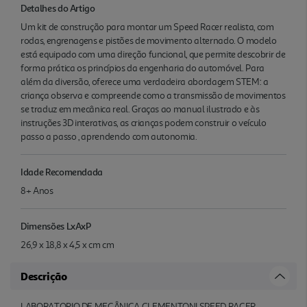
Detalhes do Artigo
Um kit de construção para montar um Speed Racer realista, com
rodas, engrenagens e pistões de movimento alternado. O modelo
está equipado com uma direção funcional, que permite descobrir de
forma prática os princípios da engenharia do automóvel. Para
além da diversão, oferece uma verdadeira abordagem STEM: a
criança observa e compreende como a transmissão de movimentos
se traduz em mecânica real. Graças ao manual ilustrado e às
instruções 3D interativas, as crianças podem construir o veículo
passo a passo , aprendendo com autonomia.
Idade Recomendada
8+ Anos
Dimensões LxAxP
26,9 x 18,8 x 4,5 x cm cm
Descrição
LABORATORIO DE MECÂNICA CLEMENTONI SPEED RACER