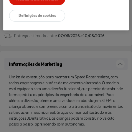
aprendendo com autonomia.
Definições de cookies
Entrega estimada entre
07/08/2026 e 10/08/2026
Informações de Marketing
Um kit de construção para montar um Speed Racer realista, com
rodas, engrenagens e pistões de movimento alternado. O modelo
está equipado com uma direção funcional, que permite descobrir de
forma prática os princípios da engenharia do automóvel. Para
além da diversão, oferece uma verdadeira abordagem STEM: a
criança observa e compreende como a transmissão de movimentos
se traduz em mecânica real. Graças ao manual ilustrado e às
instruções 3D interativas, as crianças podem construir o veículo
passo a passo , aprendendo com autonomia.