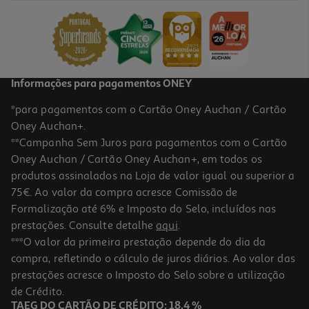
16.99 €/un
16,99 €
Informações para pagamentos ONEY
*para pagamentos com o Cartão Oney Auchan / Cartão
Oney Auchan+.
**Campanha Sem Juros para pagamentos com o Cartão
Oney Auchan / Cartão Oney Auchan+, em todos os
produtos assinalados na Loja de valor igual ou superior a
75€. Ao valor da compra acresce Comissão de
Formalização até 6% e Imposto do Selo, incluídos nas
prestações. Consulte detalhe
aqui
.
Velociraptor Clementoni
***O valor da primeira prestação depende do dia da
compra, refletindo o cálculo de juros diários. Ao valor das
12.99 €/un
prestações acresce o Imposto do Selo sobre a utilização
12,99 €
de Crédito.
TAEG DO CARTÃO DE CRÉDITO: 18,4 %