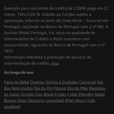
Exemplo para um limite de crédito de 1.500€ pago em 12
meses. TAN 17,60 %. Adesão ao Cartão sujeita a
aprovação. Informe-se junto do Oney Bank – Sucursal em
Portugal, registado no Banco de Portugal com o nº 881. A
Auchan Retail Portugal, S.A. atua na qualidade de
Intermediário de Crédito a título acessório com
exclusividade, registado no Banco de Portugal com o nº
7952.
Informação referente à prestação de serviços de
intermediação de crédito,
aqui
.
Laboratorio De Mecânica Clementoni Camião De Mina
Ao longo do ano
16.99 €/un
Feira do Bebé
Queijos, Vinhos e Enchidos
Carnaval
Dia
16,99 €
dos Namorados
Dia do Pai
Páscoa
Dia da Mãe
Regresso
às Aulas
Singles' Day
Black Friday
Cyber Monday
Natal
Boxing Days
Samsung Unpacked
After Hours
Vida
saudável