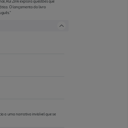
nce, Rui Zink explora questões que
iática. O lançamento do livro
uguês."
ia a uma narrativa invisível que se