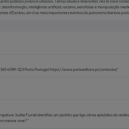
 quanto públicos jovens e urbanos; Temas atuais e relevantes: nes te novo roma
, desinformação, inteligência artificial, racismo, xenofobia e manipulação med
rentes d'Escritas, um d os mais importantes eventos do panorama literário port
, 365 4099-023 Porto Portugal https://www.portoeditora.pt/contactos"
spetora Judite Furriel identifica um padrão que liga vários episódios de violênc
em merece viver? "