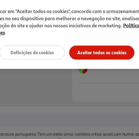
manipulação mediática. O l
17,75 €
PVP de editor
15,98 €
festival Correntes d'Escrita
icar em "Aceitar todos os cookies", concorda com o armazenamen
panorama literário portuguê
es no seu dispositivo para melhorar a navegação no site, analisa
Notas de preparação
zação do site e ajudar nas nossas iniciativas de marketing.
Polític
ies
Definições de cookies
Aceitar todos os cookies
iteratura portuguesa; Tem um estilo único: combina crítica social com humor sa