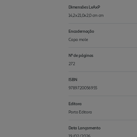
Dimensões LxAxP
14,2x21,0x2,0 cm cm
Encadernação
Capa mole
Nº de páginas
272
ISBN
9789720056955
Editora
Porto Editora
Data Lançamento
19/02/2026