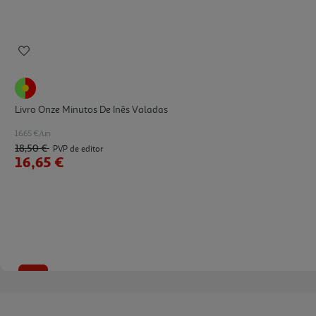
Livro Onze Minutos De Inês Valadas
16.65 €/un
18,50 €
PVP de editor
16,65 €
-10%