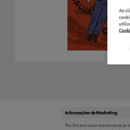
Ao cl
cooki
utili
Cook
Informações de Marketing
"Rui Zink éum autor incontornável da l