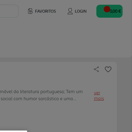
FAVORITOS
LOGIN
0,00 €
rnável da literatura portuguesa; Tem um
ver
mais
ca social com humor sarcástico e uma
tando tanto leitores literários quanto
Temas atuais e relevantes: nes te novo
uestões que estão na ordem do dia - justiça
igência artificial, racismo, xenofobia e