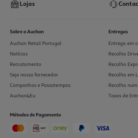
Lojas
Contac
Sobre a Auchan
Entregas
Auchan Retail Portugal
Entrega em c
Livro Revolução (livro Bolso) De Hugo Gonçalves
Notícias
Recolha Driv
13.46 €/un
14,95 €
PVP de editor
Recrutamento
Recolha Expr
13,46 €
Seja nosso fornecedor
Recolha em L
Campanhas e Passatempos
Recolha num 
Auchan&Eu
Taxas de Ent
Métodos de Pagamento
-10%