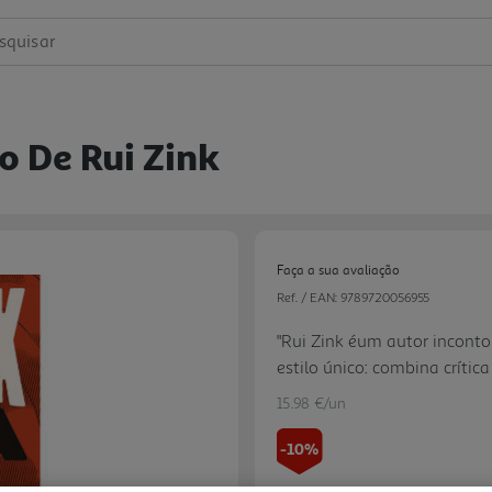
squisar
o De Rui Zink
Faça a sua avaliação
Ref. / EAN:
9789720056955
"Rui Zink éum autor inconto
estilo único: combina críti
linguagem acessível, conquis
15.98 €/un
públicos jovens e urbanos; 
romance, Rui Zink explora q
-10%
popular, desinformação, intel