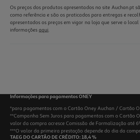
Os preços dos produtos apresentados no site Auchan.pt sã
como referência e são os praticados para entregas e reco
apresentados os preços em vigor na loja que serve o local 
informações
aqui
.
Recarga Para Mopa Actuel
2.99 €/un
2,99 €
Informações para pagamentos ONEY
*para pagamentos com o Cartão Oney Auchan / Cartão O
**Campanha Sem Juros para pagamentos com o Cartão Oney
valor da compra acresce Comissão de Formalização até 6%
***O valor da primeira prestação depende do dia da compra,
TAEG DO CARTÃO DE CRÉDITO: 18,4 %