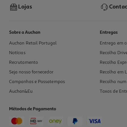
Lojas
Contac
Sobre a Auchan
Entregas
Auchan Retail Portugal
Entrega em c
Recarga Espanador Auchan Agarra Pó Pack 10 Unidades
Notícias
Recolha Driv
0.42 €/un
Recrutamento
Recolha Expr
4,19 €
Seja nosso fornecedor
Recolha em L
Campanhas e Passatempos
Recolha num 
Auchan&Eu
Taxas de Ent
Métodos de Pagamento