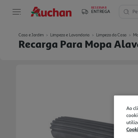
RESERVAR
ENTREGA
Pe
Casa e Jardim
Limpeza e Lavandaria
Limpeza da Casa
Mo
Recarga Para Mopa Alav
Ao cl
cooki
utili
Cook