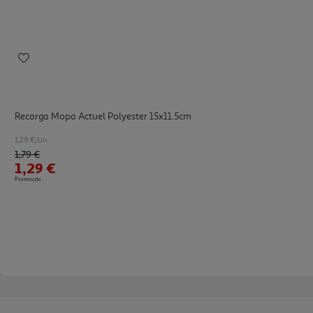
Recarga Mopa Actuel Polyester 15x11.5cm
1.29 €/un
Price reduced from
to
1,79 €
1,29 €
Promoção