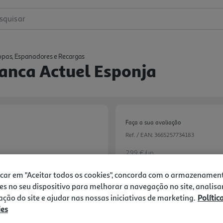
squisar
pas, Espanadores e Recargas
anca Actuel Esponja
Faça a sua avaliação
Ref. / EAN:
3665257734183
2.99 €/un
icar em "Aceitar todos os cookies", concorda com o armazenamen
es no seu dispositivo para melhorar a navegação no site, analisa
2,99 €
zação do site e ajudar nas nossas iniciativas de marketing.
Polític
ies
Notas de preparação