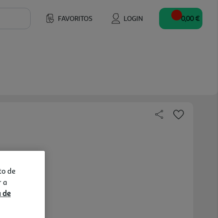
FAVORITOS
LOGIN
0,00 €
to de
r a
a de