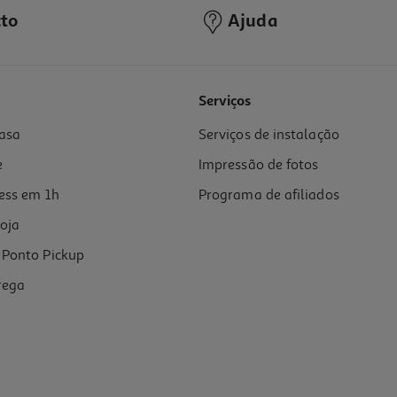
to
Ajuda
4.8
(11)
Serviços
asa
Serviços de instalação
e
Impressão de fotos
ess em 1h
Programa de afiliados
oja
Ponto Pickup
rega