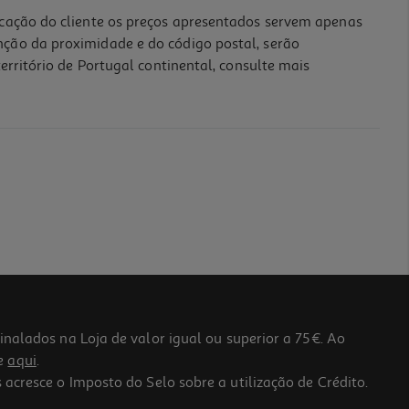
icação do cliente os preços apresentados servem apenas
nção da proximidade e do código postal, serão
erritório de Portugal continental, consulte mais
lados na Loja de valor igual ou superior a 75€. Ao
he
aqui
.
 acresce o Imposto do Selo sobre a utilização de Crédito.