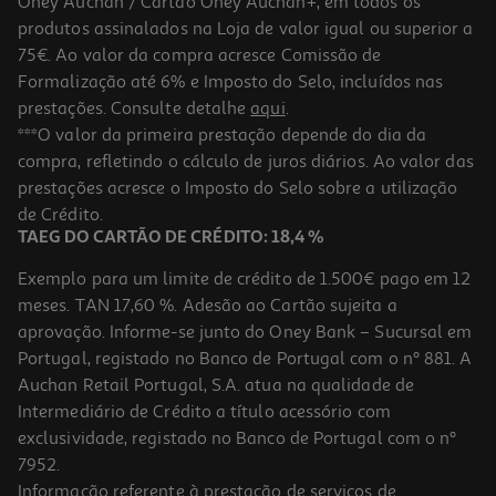
Oney Auchan / Cartão Oney Auchan+, em todos os
-10%
produtos assinalados na Loja de valor igual ou superior a
75€. Ao valor da compra acresce Comissão de
Formalização até 6% e Imposto do Selo, incluídos nas
prestações. Consulte detalhe
aqui
.
Livro Sentidos De Nuno Lobo Antunes
***O valor da primeira prestação depende do dia da
compra, refletindo o cálculo de juros diários. Ao valor das
22.41 €/un
prestações acresce o Imposto do Selo sobre a utilização
24,90 €
PVP de editor
22,41 €
de Crédito.
TAEG DO CARTÃO DE CRÉDITO: 18,4 %
Exemplo para um limite de crédito de 1.500€ pago em 12
meses. TAN 17,60 %. Adesão ao Cartão sujeita a
aprovação. Informe-se junto do Oney Bank – Sucursal em
Portugal, registado no Banco de Portugal com o nº 881. A
Auchan Retail Portugal, S.A. atua na qualidade de
Intermediário de Crédito a título acessório com
-10%
exclusividade, registado no Banco de Portugal com o nº
7952.
Informação referente à prestação de serviços de