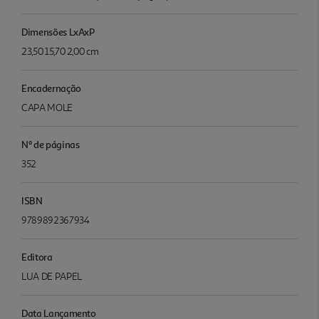
Dimensões LxAxP
23,50 15,70 2,00 cm
Encadernação
CAPA MOLE
Nº de páginas
352
ISBN
9789892367934
Editora
LUA DE PAPEL
Data Lançamento