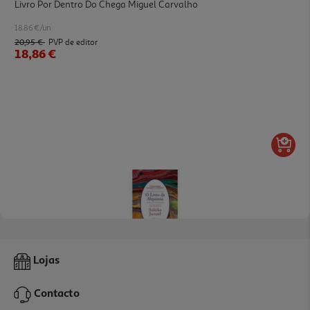
Livro Por Dentro Do Chega Miguel Carvalho
18.86 €/un
20,95 €
PVP de editor
18,86 €
Livro O Livro Da Alquimia
Lojas
20.61 €/un
Contacto
20,61 €