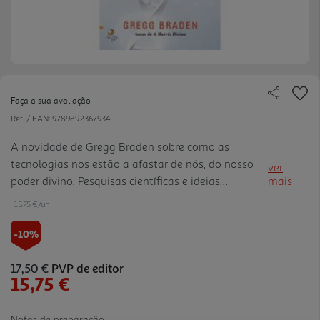
Faça a sua avaliação
Ref. / EAN:
9789892367934
A novidade de Gregg Braden sobre como as
tecnologias nos estão a afastar de nós, do nosso
ver
poder divino. Pesquisas científicas e ideias
mais
espirituais para entendermos o verdadeiro
15.75 €/un
significado de divindade e a encruzilhada da
Humanidade diante da imposição d a IA e da
-10%
tecnologia. O autor tem muitos seguidores em
Portugal e vem cá com frequência dar cursos e
17,50 €
PVP de editor
15,75 €
conferências; os seus livros têm vendas regulares.
Tem 551 mil seguidores no Instagram, 976 mil no
Youtube, 335 mil no Tik Tok
Notas de preparação