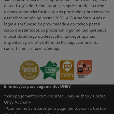
autenticação do cliente os preços apresentados servem
apenas como referência e são os praticados para entregas
e recolhas no código postal 2650-435 Amadora. Após o
login e em função da proximidade e do código postal,
-10%
serão apresentados os preços em vigor na loja que serve
o local de entrega ou de recolha. Entregas apenas
disponíveis para o território de Portugal continental,
consulte mais informações
aqui
.
Livro O Prazer De Ser
16.2 €/un
18,00 €
PVP de editor
16,20 €
Informações para pagamentos ONEY
*para pagamentos com o Cartão Oney Auchan / Cartão
Oney Auchan+.
**Campanha Sem Juros para pagamentos com o Cartão