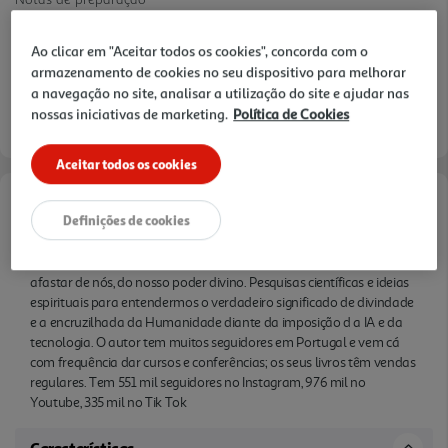
Ao clicar em "Aceitar todos os cookies", concorda com o
armazenamento de cookies no seu dispositivo para melhorar
a navegação no site, analisar a utilização do site e ajudar nas
nossas iniciativas de marketing.
Política de Cookies
Aceitar todos os cookies
Informações de Marketing
Definições de cookies
A novidade de Gregg Braden sobre como as tecnologias nos estão a
afastar de nós, do nosso poder divino. Pesquisas científicas e ideias
espirituais para entendermos o verdadeiro significado de divindade
e a encruzilhada da Humanidade diante da imposição d a IA e da
tecnologia. O autor tem muitos seguidores em Portugal e vem cá
com frequência dar cursos e conferências; os seus livros têm vendas
regulares. Tem 551 mil seguidores no Instagram, 976 mil no
Youtube, 335 mil no Tik Tok
Características