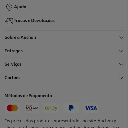
Ajuda
Trocas e Devoluções
Sobre a Auchan
Entregas
-10%
Serviços
Cartões
Livro Serenamente
14.85 €/un
Métodos de Pagamento
16,50 €
PVP de editor
14,85 €
Os preços dos produtos apresentados no site Auchan.pt
são os praticados nas compras online. Antes do registo e