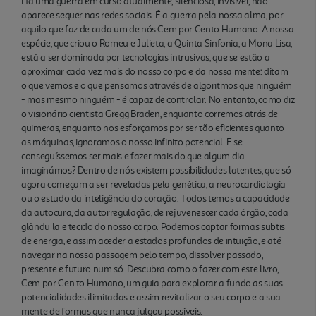
Há uma guerra em curso atualmente, silenciosa, invisível, não
aparece sequer nas redes sociais. É a guerra pela nossa alma, por
aquilo que faz de cada um de nós Cem por Cento Humano. A nossa
espécie, que criou o Romeu e Julieta, a Quinta Sinfonia, a Mona Lisa,
está a ser dominada por tecnologias intrusivas, que se estão a
aproximar cada vez mais do nosso corpo e da nossa mente: ditam
o que vemos e o que pensamos através de algoritmos que ninguém
- mas mesmo ninguém - é capaz de controlar. No entanto, como diz
o visionário cientista Gregg Braden, enquanto corremos atrás de
quimeras, enquanto nos esforçamos por ser tão eficientes quanto
as máquinas, ignoramos o nosso infinito potencial. E se
conseguíssemos ser mais e fazer mais do que algum dia
imaginámos? Dentro de nós existem possibilidades latentes, que só
agora começam a ser reveladas pela genética, a neurocardiologia
ou o estudo da inteligência do coração. Todos temos a capacidade
da autocura, da autorregulação, de rejuvenescer cada órgão, cada
glându la e tecido do nosso corpo. Podemos captar formas subtis
de energia, e assim aceder a estados profundos de intuição, e até
navegar na nossa passagem pelo tempo, dissolver passado,
presente e futuro num só. Descubra como o fazer com este livro,
Cem por Cen to Humano, um guia para explorar a fundo as suas
potencialidades ilimitadas e assim revitalizar o seu corpo e a sua
mente de formas que nunca julgou possíveis.