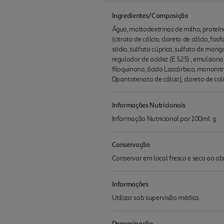
Ingredientes/Composição
Água, maltodextrinas de milho, proteínas 
(citrato de cálcio, cloreto de cálcio, fos
sódio, sulfato cúprico, sulfato de manga
regulador de acidez (E 525) , emulsionant
filoquinona, ácido Lascórbico, mononitra
Dpantotenato de cálcio), cloreto de coli
Informações Nutricionais
Informação Nutricional por 100ml: g
Conservação
Conservar em local fresco e seco ao abr
Informações
Utilizar sob supervisão médica.
Denominação