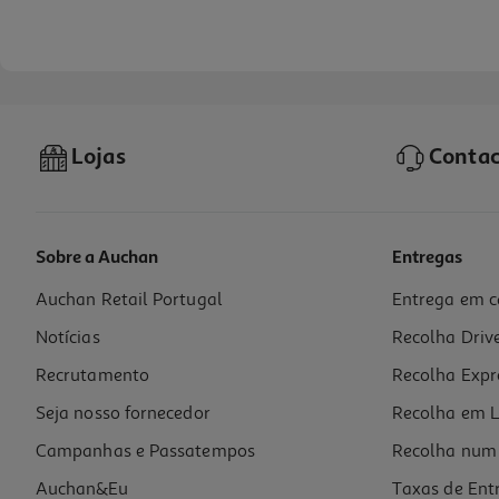
Lojas
Contac
Sobre a Auchan
Entregas
Auchan Retail Portugal
Entrega em c
Cereais Nutrisens Vplus Multifrutas S/leit 1000g
Notícias
Recolha Driv
19.95 €/un
Recrutamento
Recolha Expr
19,95 €
Seja nosso fornecedor
Recolha em L
Campanhas e Passatempos
Recolha num 
Auchan&Eu
Taxas de Ent