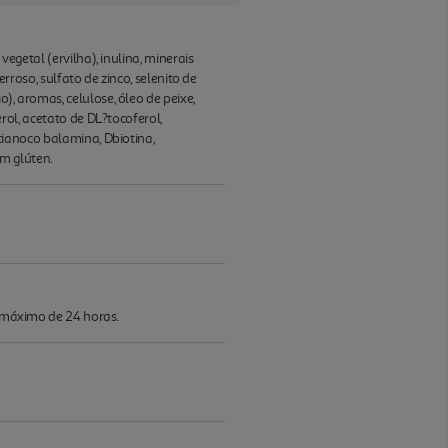
vegetal (ervilha), inulina, minerais
ferroso, sulfato de zinco, selenito de
o), aromas, celulose, óleo de peixe,
erol, acetato de DL?tocoferol,
 cianoco balamina, Dbiotina,
em glúten.
o máximo de 24 horas.