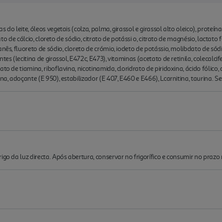
do leite, óleos vegetais (colza, palma, girassol e girassol alto oleico), proteína 
fato de cálcio, cloreto de sódio, citrato de potássi o, citrato de magnésio, lactato 
nês, fluoreto de sódio, cloreto de crómio, iodeto de potássio, molibdato de sódi
es (lecitina de girassol, E472c, E473), vitaminas (acetato de retinila, colecalcif
to de tiamina, riboflavina, nicotinamida, cloridrato de piridoxina, ácido fólico,
na, adoçante (E 950), estabilizador (E 407, E460 e E466), Lcarnitina, taurina. S
igo da luz directa. Após abertura, conservar no frigorífico e consumir no praz