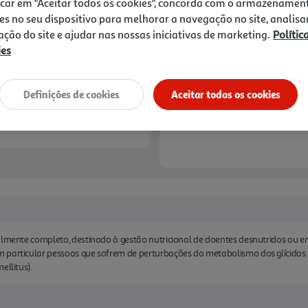
2,67 €
icar em "Aceitar todos os cookies", concorda com o armazenamen
es no seu dispositivo para melhorar a navegação no site, analisa
zação do site e ajudar nas nossas iniciativas de marketing.
Polític
Notas de preparação
ies
Definições de cookies
Aceitar todos os cookies
almente completo, destinado à gestão nutricional de doentes desnutridos ou e
 particular pessoas que sofrem de perturbações do metabolismo dos glícidos 
ellitus).