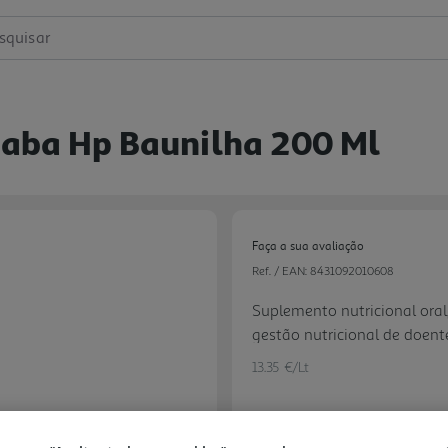
squisar
iaba Hp Baunilha 200 Ml
Faça a sua avaliação
Ref. / EAN:
8431092010608
Suplemento nutricional oral
gestão nutricional de doent
com necessidades proteicas
13.35 €/Lt
sofrem de perturbações do 
tolerância limitada à glicos