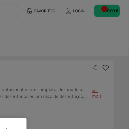
FAVORITOS
LOGIN
0,00 €
, nutricionalmente completo, destinado à
ver
mais
es desnutridos ou em risco de desnutrição,
 aumentadas, em particular pessoas que
metabolismo dos glícidos e /ou doentes com
e (como nos casos de diabetes mellitus).