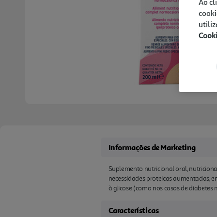
Ao cl
cooki
utili
Cook
Informações de Marketing
Suplemento nutricional oral, nutricion
necessidades proteicas aumentadas, em
à glicose (como nos casos de diabetes m
Características