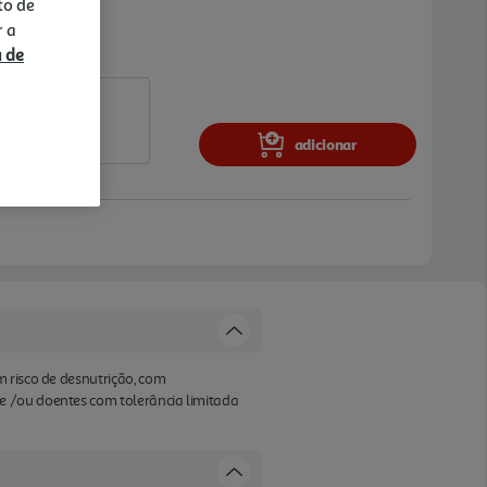
to de
r a
a de
adicionar
m risco de desnutrição, com
e /ou doentes com tolerância limitada