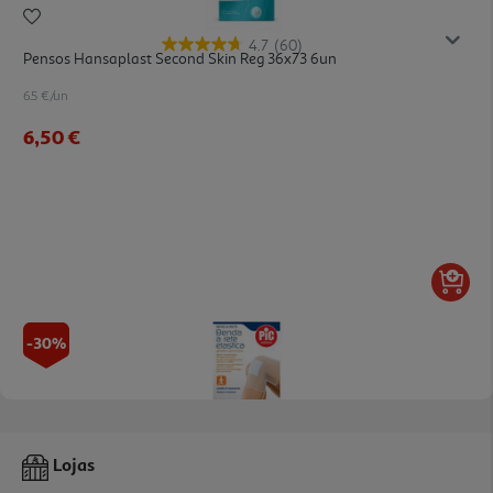
4.7
(60)
Pensos Hansaplast Second Skin Reg 36x73 6un
6.5 €/un
6,50 €
-30%
Ligadura Pic Tubolar Perna E Joelho
Lojas