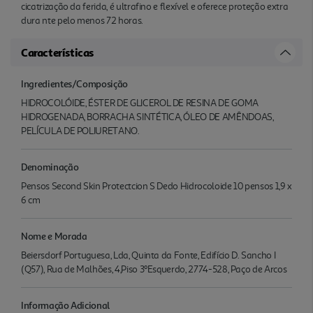
cicatrização da ferida, é ultrafino e flexível e oferece proteção extra
dura nte pelo menos 72 horas.
Características
Ingredientes/Composição
HIDROCOLÓIDE, ÉSTER DE GLICEROL DE RESINA DE GOMA
HIDROGENADA, BORRACHA SINTÉTICA, ÓLEO DE AMÊNDOAS,
PELÍCULA DE POLIURETANO.
Denominação
Pensos Second Skin Protectcion S Dedo Hidrocoloide 10 pensos 1,9 x
6 cm
Nome e Morada
Beiersdorf Portuguesa, Lda, Quinta da Fonte, Edifício D. Sancho I
(Q57), Rua de Malhões, 4,Piso 3ºEsquerdo, 2774-528, Paço de Arcos
Informação Adicional