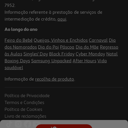
7952.
Informação referente à prestação de serviços de
intermediação de crédito,
aqui
.
Pensos Pic Aquabloc Estereis 10x8cm
Ao longo do ano
4.39 €/un
Feira do Bebé
Queijos, Vinhos e Enchidos
Carnaval
Dia
4,39 €
dos Namorados
Dia do Pai
Páscoa
Dia da Mãe
Regresso
às Aulas
Singles' Day
Black Friday
Cyber Monday
Natal
Boxing Days
Samsung Unpacked
After Hours
Vida
saudável
Informação de
recolha de produto
.
Política de Privacidade
Termos e Condições
Política de Cookies
Livro de reclamações
Pensos Pic Aquabloc Estereis 10x6cm