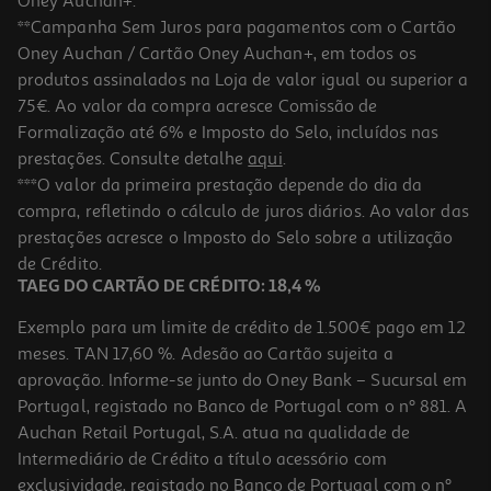
Oney Auchan+.
**Campanha Sem Juros para pagamentos com o Cartão
Oney Auchan / Cartão Oney Auchan+, em todos os
produtos assinalados na Loja de valor igual ou superior a
75€. Ao valor da compra acresce Comissão de
Formalização até 6% e Imposto do Selo, incluídos nas
prestações. Consulte detalhe
aqui
.
4.0
(1)
Pensos Pic Aquabloc Estereis 10x15cm
***O valor da primeira prestação depende do dia da
compra, refletindo o cálculo de juros diários. Ao valor das
5.99 €/un
prestações acresce o Imposto do Selo sobre a utilização
5,99 €
de Crédito.
TAEG DO CARTÃO DE CRÉDITO: 18,4 %
Exemplo para um limite de crédito de 1.500€ pago em 12
meses. TAN 17,60 %. Adesão ao Cartão sujeita a
aprovação. Informe-se junto do Oney Bank – Sucursal em
Portugal, registado no Banco de Portugal com o nº 881. A
Auchan Retail Portugal, S.A. atua na qualidade de
Intermediário de Crédito a título acessório com
exclusividade, registado no Banco de Portugal com o nº