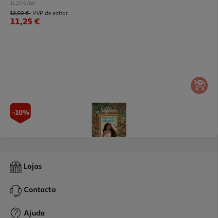
11.25 €/un
12,50 €
PVP de editor
11,25 €
-10%
Livro Vaiana - Onde Está O Heihei?
Lojas
11.25 €/un
12,50 €
PVP de editor
Contacto
11,25 €
Ajuda