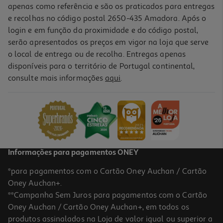
apenas como referência e são os praticados para entregas
e recolhas no código postal 2650-435 Amadora. Após o
login e em função da proximidade e do código postal,
-10%
serão apresentados os preços em vigor na loja que serve
o local de entrega ou de recolha. Entregas apenas
disponíveis para o território de Portugal continental,
consulte mais informações
aqui
.
Livro Stitch E O Samurai - 1
10.71 €/un
11,90 €
PVP de editor
10,71 €
Informações para pagamentos ONEY
*para pagamentos com o Cartão Oney Auchan / Cartão
Oney Auchan+.
**Campanha Sem Juros para pagamentos com o Cartão
Oney Auchan / Cartão Oney Auchan+, em todos os
-10%
produtos assinalados na Loja de valor igual ou superior a