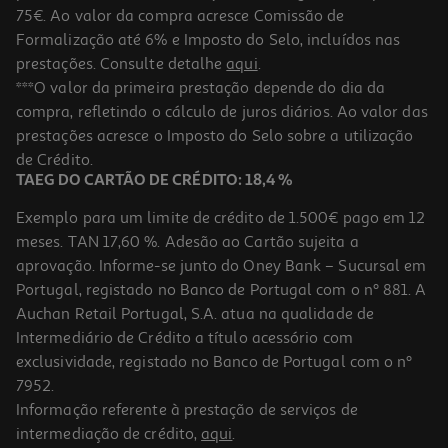
75€. Ao valor da compra acresce Comissão de
Formalização até 6% e Imposto do Selo, incluídos nas
prestações. Consulte detalhe
aqui
.
Livro Stitch E O Samurai - 2
***O valor da primeira prestação depende do dia da
compra, refletindo o cálculo de juros diários. Ao valor das
10.71 €/un
prestações acresce o Imposto do Selo sobre a utilização
11,90 €
PVP de editor
10,71 €
de Crédito.
TAEG DO CARTÃO DE CRÉDITO: 18,4 %
Exemplo para um limite de crédito de 1.500€ pago em 12
meses. TAN 17,60 %. Adesão ao Cartão sujeita a
aprovação. Informe-se junto do Oney Bank – Sucursal em
Portugal, registado no Banco de Portugal com o nº 881. A
Auchan Retail Portugal, S.A. atua na qualidade de
Intermediário de Crédito a título acessório com
-10%
exclusividade, registado no Banco de Portugal com o nº
7952.
Informação referente à prestação de serviços de
intermediação de crédito,
aqui
.
Livro Vaiana 2 - Encontrar O Caminho