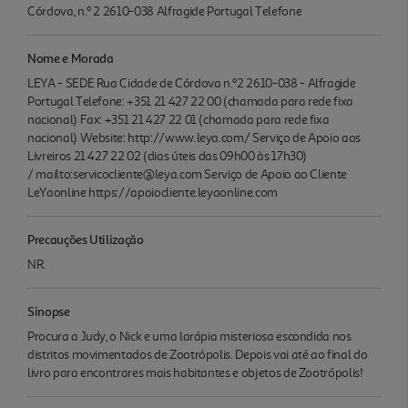
Córdova, n.º 2 2610-038 Alfragide Portugal Telefone
Nome e Morada
LEYA - SEDE Rua Cidade de Córdova n.º2 2610-038 - Alfragide
Portugal Telefone: +351 21 427 22 00 (chamada para rede fixa
nacional) Fax: +351 21 427 22 01 (chamada para rede fixa
nacional) Website: http://www.leya.com/ Serviço de Apoio aos
Livreiros 21 427 22 02 (dias úteis das 09h00 às 17h30)
/ mailto:servicocliente@leya.com Serviço de Apoio ao Cliente
LeYaonline https://apoiocliente.leyaonline.com
Precauções Utilização
NR.
Sinopse
Procura a Judy, o Nick e uma larápia misteriosa escondida nos
distritos movimentados de Zootrópolis. Depois vai até ao final do
livro para encontrares mais habitantes e objetos de Zootrópolis!