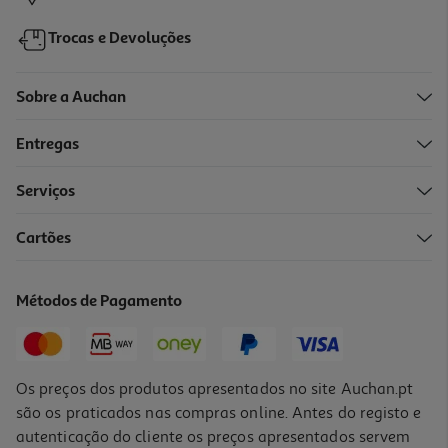
Trocas e Devoluções
Sobre a Auchan
Entregas
-10%
Serviços
Cartões
Livro O Livro Completo Da Vaiana
18.81 €/un
Métodos de Pagamento
20,90 €
PVP de editor
18,81 €
Os preços dos produtos apresentados no site Auchan.pt
são os praticados nas compras online. Antes do registo e
autenticação do cliente os preços apresentados servem