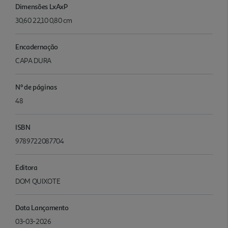
Dimensões LxAxP
30,60 22,10 0,80 cm
Encadernação
CAPA DURA
Nº de páginas
48
ISBN
9789722087704
Editora
DOM QUIXOTE
Data Lançamento
03-03-2026