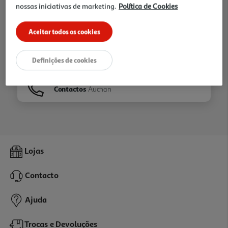
nossas iniciativas de marketing.
Política de Cookies
Ir para
Homepage
Aceitar todos os cookies
Veja os nossos
Folhetos
Definições de cookies
Contactos
Auchan
Lojas
Contacto
Ajuda
Trocas e Devoluções