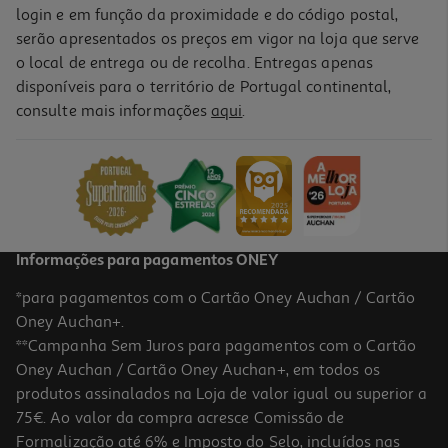
login e em função da proximidade e do código postal,
serão apresentados os preços em vigor na loja que serve
o local de entrega ou de recolha. Entregas apenas
disponíveis para o território de Portugal continental,
consulte mais informações
aqui
.
Informações para pagamentos ONEY
*para pagamentos com o Cartão Oney Auchan / Cartão
Oney Auchan+.
**Campanha Sem Juros para pagamentos com o Cartão
Oney Auchan / Cartão Oney Auchan+, em todos os
produtos assinalados na Loja de valor igual ou superior a
75€. Ao valor da compra acresce Comissão de
Formalização até 6% e Imposto do Selo, incluídos nas