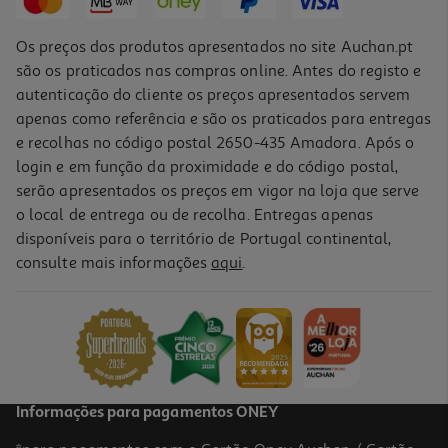
Os preços dos produtos apresentados no site Auchan.pt
são os praticados nas compras online. Antes do registo e
autenticação do cliente os preços apresentados servem
apenas como referência e são os praticados para entregas
e recolhas no código postal 2650-435 Amadora. Após o
login e em função da proximidade e do código postal,
serão apresentados os preços em vigor na loja que serve
o local de entrega ou de recolha. Entregas apenas
disponíveis para o território de Portugal continental,
4.3
(11)
consulte mais informações
aqui
.
Molas Para Roupa Fapil Plástico Pack 12 Unidades
0.99 €/un
0,99 €
Informações para pagamentos ONEY