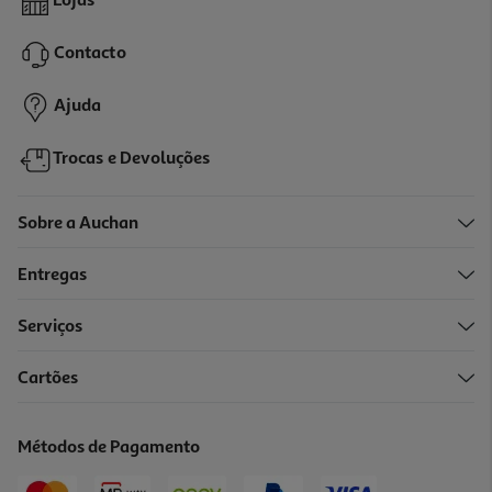
Lojas
1.49 €/un
Contacto
1,49 €
Ajuda
Trocas e Devoluções
Sobre a Auchan
Entregas
Serviços
4.5
(6)
Cartões
Molas Para Roupa Fapil Em Madeira Pack 24 Unidades
1.99 €/un
Métodos de Pagamento
1,99 €