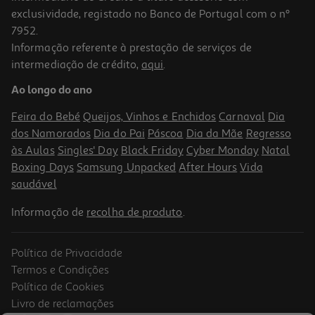
exclusividade, registado no Banco de Portugal com o nº
7952.
Informação referente à prestação de serviços de
4.5
(2)
intermediação de crédito,
aqui
.
Corda Para Estendal Fapil Nylon 15m
Ao longo do ano
2.99 €/un
Feira do Bebé
Queijos, Vinhos e Enchidos
Carnaval
Dia
2,99 €
dos Namorados
Dia do Pai
Páscoa
Dia da Mãe
Regresso
às Aulas
Singles' Day
Black Friday
Cyber Monday
Natal
Boxing Days
Samsung Unpacked
After Hours
Vida
saudável
Informação de
recolha de produto
.
Política de Privacidade
Termos e Condições
Política de Cookies
Livro de reclamações