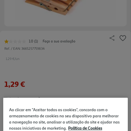
1.0
(1)
Faça a sua avaliação
Leu
uma
Ref. / EAN:
3665257759834
avaliação.
Link
1.29 €/un
para
a
mesma
página.
1,29 €
Notas de preparação
Ao clicar em "Aceitar todos os cookies", concorda com o
armazenamento de cookies no seu dispositivo para melhorar
a navegação no site, analisar a utilização do site e ajudar nas
nossas iniciativas de marketing.
Política de Cookies