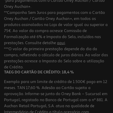
*para pagamentos com o Cartão Oney Auchan / Cartão
Oney Auchan+.
**Campanha Sem Juros para pagamentos com o Cartão
Oney Auchan / Cartão Oney Auchan+, em todos os
produtos assinalados na Loja de valor igual ou superior a
75€. Ao valor da compra acresce Comissão de
Formalização até 6% e Imposto do Selo, incluídos nas
prestações. Consulte detalhe
aqui
.
4.7
(9)
Molas Neolar Plásticas 25 Unidades
***O valor da primeira prestação depende do dia da
compra, refletindo o cálculo de juros diários. Ao valor das
1.89 €/un
prestações acresce o Imposto do Selo sobre a utilização
1,89 €
de Crédito.
TAEG DO CARTÃO DE CRÉDITO: 18,4 %
Exemplo para um limite de crédito de 1.500€ pago em 12
meses. TAN 17,60 %. Adesão ao Cartão sujeita a
aprovação. Informe-se junto do Oney Bank – Sucursal em
Portugal, registado no Banco de Portugal com o nº 881. A
Auchan Retail Portugal, S.A. atua na qualidade de
Intermediário de Crédito a título acessório com