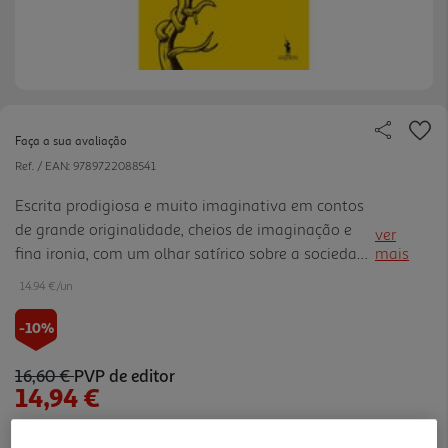
Faça a sua avaliação
Ref. / EAN:
9789722088541
Escrita prodigiosa e muito imaginativa em contos
de grande originalidade, cheios de imaginação e
ver
fina ironia, com um olhar satírico sobre a sociedade
mais
e política portuguesas. Reúnem-se aqui pela
14.94 €/un
primeira vez em livro contos dispersos em
periódicos e antolo gias. Autora multipremiada,
-10%
cujo anterior livro Visitar Amigos (2024) já vai na
5.ª a edição e cujo livro A Pirata é um livro de
16,60 €
PVP de editor
14,94 €
leitura recomendado para o público juvenil (12
edições). Uma antologia pessoal com 9 contos que
confirma a exímia contista que é Luísa Costa
Notas de preparação