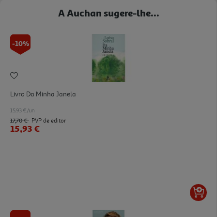
A Auchan sugere-lhe...
-10%
Livro Da Minha Janela
15.93 €/un
17,70 €
PVP de editor
15,93 €