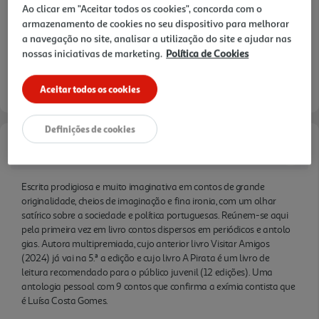
Ao clicar em "Aceitar todos os cookies", concorda com o
Gomes.
armazenamento de cookies no seu dispositivo para melhorar
a navegação no site, analisar a utilização do site e ajudar nas
nossas iniciativas de marketing.
Política de Cookies
Aceitar todos os cookies
Definições de cookies
Informações de Marketing
Escrita prodigiosa e muito imaginativa em contos de grande
originalidade, cheios de imaginação e fina ironia, com um olhar
satírico sobre a sociedade e política portuguesas. Reúnem-se aqui
pela primeira vez em livro contos dispersos em periódicos e antolo
gias. Autora multipremiada, cujo anterior livro Visitar Amigos
(2024) já vai na 5.ª a edição e cujo livro A Pirata é um livro de
leitura recomendado para o público juvenil (12 edições). Uma
antologia pessoal com 9 contos que confirma a exímia contista que
é Luísa Costa Gomes.