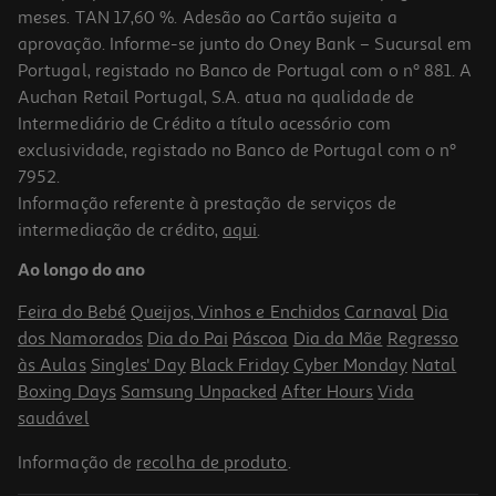
meses. TAN 17,60 %. Adesão ao Cartão sujeita a
aprovação. Informe-se junto do Oney Bank – Sucursal em
Portugal, registado no Banco de Portugal com o nº 881. A
Auchan Retail Portugal, S.A. atua na qualidade de
Intermediário de Crédito a título acessório com
exclusividade, registado no Banco de Portugal com o nº
7952.
Informação referente à prestação de serviços de
intermediação de crédito,
aqui
.
Ao longo do ano
Feira do Bebé
Queijos, Vinhos e Enchidos
Carnaval
Dia
dos Namorados
Dia do Pai
Páscoa
Dia da Mãe
Regresso
às Aulas
Singles' Day
Black Friday
Cyber Monday
Natal
Boxing Days
Samsung Unpacked
After Hours
Vida
saudável
Informação de
recolha de produto
.