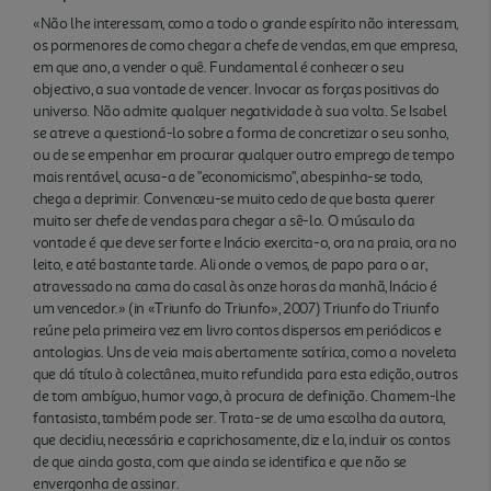
«Não lhe interessam, como a todo o grande espírito não interessam,
os pormenores de como chegar a chefe de vendas, em que empresa,
em que ano, a vender o quê. Fundamental é conhecer o seu
objectivo, a sua vontade de vencer. Invocar as forças positivas do
universo. Não admite qualquer negatividade à sua volta. Se Isabel
se atreve a questioná-lo sobre a forma de concretizar o seu sonho,
ou de se empenhar em procurar qualquer outro emprego de tempo
mais rentável, acusa-a de "economicismo", abespinha-se todo,
chega a deprimir. Convenceu-se muito cedo de que basta querer
muito ser chefe de vendas para chegar a sê-lo. O músculo da
vontade é que deve ser forte e Inácio exercita-o, ora na praia, ora no
leito, e até bastante tarde. Ali onde o vemos, de papo para o ar,
atravessado na cama do casal às onze horas da manhã, Inácio é
um vencedor.» (in «Triunfo do Triunfo», 2007) Triunfo do Triunfo
reúne pela primeira vez em livro contos dispersos em periódicos e
antologias. Uns de veia mais abertamente satírica, como a noveleta
que dá título à colectânea, muito refundida para esta edição, outros
de tom ambíguo, humor vago, à procura de definição. Chamem-lhe
fantasista, também pode ser. Trata-se de uma escolha da autora,
que decidiu, necessária e caprichosamente, diz e la, incluir os contos
de que ainda gosta, com que ainda se identifica e que não se
envergonha de assinar.