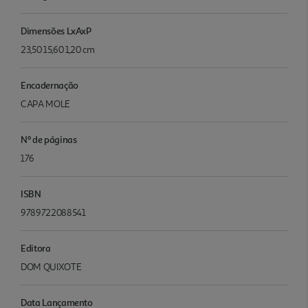
Dimensões LxAxP
23,50 15,60 1,20 cm
Encadernação
CAPA MOLE
Nº de páginas
176
ISBN
9789722088541
Editora
DOM QUIXOTE
Data Lançamento