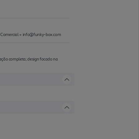
nto Comercial + info@funky-box.com
oleção completa; design focado na