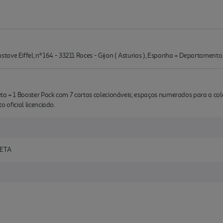
tave Eiffel, nº 164 - 33211 Roces - Gijon ( Asturias ), Espanha + Departame
 Beta + 1 Booster Pack com 7 cartas colecionáveis; espaços numerados para a c
to oficial licenciado.
BETA