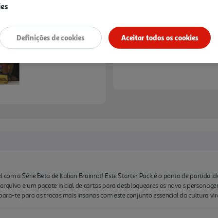
ies
Definições de cookies
Aceitar todos os cookies
 com a Série Beta de Italian Brainrot! Este Starter Pack é o ponto de partida i
e arquivo e um pacote inicial de cartas para desbloqueares os novo s personag
para-te para as trocas mais insanas com este conjunto essencial da cultura vira