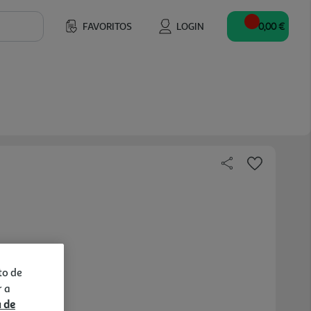
FAVORITOS
LOGIN
0,00 €
to de
r a
a de