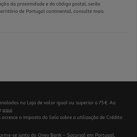
nção da proximidade e do código postal, serão
erritório de Portugal continental, consulte mais
lados na Loja de valor igual ou superior a 75€. Ao
he
aqui
.
 acresce o Imposto do Selo sobre a utilização de Crédito.
forme-se junto do Oney Bank – Sucursal em Portugal,