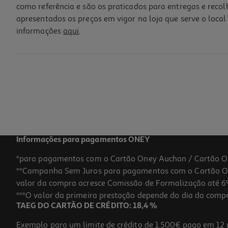
como referência e são os praticados para entregas e reco
apresentados os preços em vigor na loja que serve o local 
informações
aqui
.
Saqueta K-Pop Demon Hunters
1 €/un
1,00 €
Informações para pagamentos ONEY
*para pagamentos com o Cartão Oney Auchan / Cartão O
**Campanha Sem Juros para pagamentos com o Cartão Oney
valor da compra acresce Comissão de Formalização até 6%
***O valor da primeira prestação depende do dia da compra,
TAEG DO CARTÃO DE CRÉDITO: 18,4 %
Exemplo para um limite de crédito de 1.500€ pago em 12 