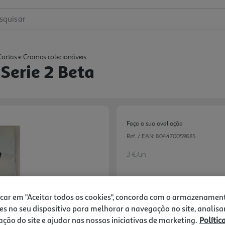
squisar
Cartas e Cromos colecionáveis
Serie 2 Beta
Faça a sua avaliação
Ref. / EAN:
804470059885
3 €/un
3,00 €
icar em "Aceitar todos os cookies", concorda com o armazenamen
es no seu dispositivo para melhorar a navegação no site, analisa
zação do site e ajudar nas nossas iniciativas de marketing.
Polític
Notas de preparação