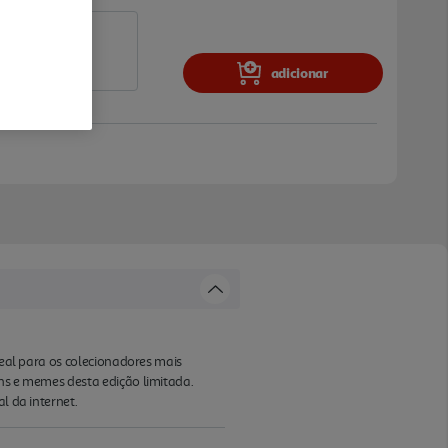
adicionar
deal para os colecionadores mais
ens e memes desta edição limitada.
l da internet.