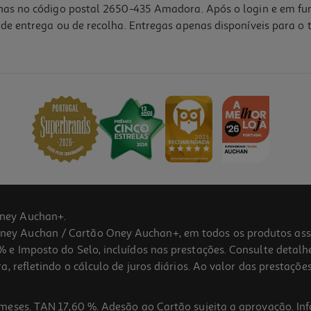
lhas no código postal 2650-435 Amadora. Após o login e em fu
de entrega ou de recolha. Entregas apenas disponíveis para o t
ney Auchan+.
 Auchan / Cartão Oney Auchan+, em todos os produtos assina
 e Imposto do Selo, incluídos nas prestações. Consulte detal
 refletindo o cálculo de juros diários. Ao valor das prestações
meses. TAN 17,60 %. Adesão ao Cartão sujeita a aprovação. In