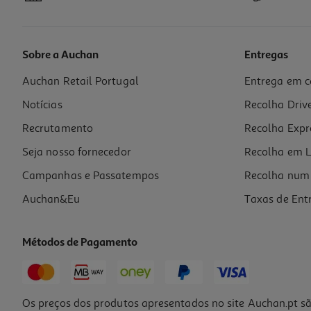
Sobre a Auchan
Entregas
Auchan Retail Portugal
Entrega em c
Saquetas Cromos Champions League
Notícias
Recolha Driv
1 €/un
Recrutamento
Recolha Expr
1,00 €
Seja nosso fornecedor
Recolha em L
Campanhas e Passatempos
Recolha num 
Auchan&Eu
Taxas de Ent
Métodos de Pagamento
Os preços dos produtos apresentados no site Auchan.pt sã