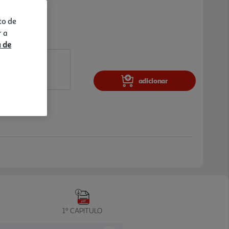
to de
r a
a de
adicionar
1º CAPITULO