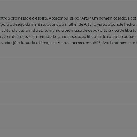
 entre a promessa e a espera. Apaixonou-se por Artur, um homem casado, e a
ra o desejo da mentira. Quando a mulher de Artur o visita, a parede f echa-se
reditando que um dia ele cumprirá a promessa de deixá-la livre - ou de libertar-
s com delicadez a e intensidade. Uma dissecação literária da culpa, do autoe
vador, já adaptado a filme, e de E se eu morrer amanhã?, livro fenómeno em P