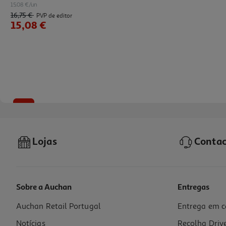
15.08 €/un
16,75 €
PVP de editor
15,08 €
-10%
Lojas
Contac
Sobre a Auchan
Entregas
Auchan Retail Portugal
Entrega em c
Livro Revolução (livro Bolso) De Hugo Gonçalves
Notícias
Recolha Driv
13.46 €/un