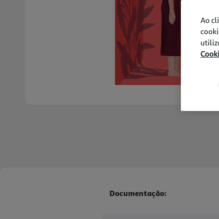
Ao cl
cooki
utili
Cook
Documentação: