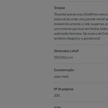
Sinopse
"Durante quinze anos, Estefânia viveu
improvável, onde uma parede móvel sepa
invisível da amante, a vida suspensa, ac
um romance que toca em feridas íntima
submissão feminina. Da autora de O ele
também chegará a o grande ecrã."
Dimensões LxAxP
15X23X1,4 cm
Encadernação
capa mole
Nº de páginas
200
ISBN