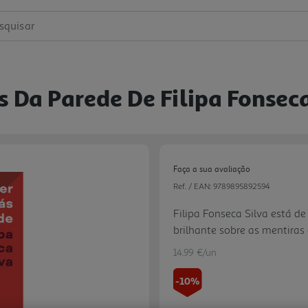
squisar
s Da Parede De Filipa Fonsec
Faça a sua avaliação
Ref. / EAN:
9789895892594
Filipa Fonseca Silva está d
brilhante sobre as mentir
que abdicamos por amor.
14.99 €/un
-10%