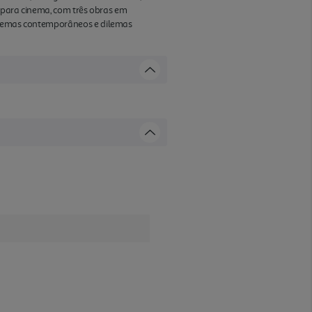
s para cinema, com três obras em
r temas contemporâneos e dilemas