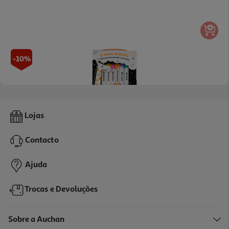
-10%
Livro O Meu Mundo - Caixa De Livros
Lojas
12.96 €/un
14,40 €
PVP de editor
Contacto
12,96 €
Ajuda
Trocas e Devoluções
Sobre a Auchan