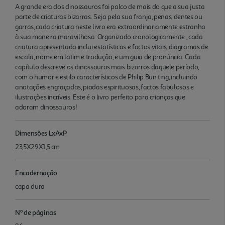
A grande era dos dinossauros foi palco de mais do que a sua justa
parte de criaturas bizarras. Seja pela sua franja, penas, dentes ou
garras, cada criatura neste livro era extraordinariamente estranha
à sua maneira maravilhosa. Organizado cronologicamente , cada
criatura apresentada inclui estatísticas e factos vitais, diagramas de
escala, nome em latim e tradução, e um guia de pronúncia. Cada
capítulo descreve os dinossauros mais bizarros daquele período,
com o humor e estilo característicos de Philip Bun ting, incluindo
anotações engraçadas, piadas espirituosas, factos fabulosos e
ilustrações incríveis. Este é o livro perfeito para crianças que
adoram dinossauros!
Dimensões LxAxP
23,5X29X1,5 cm
Encadernação
capa dura
Nº de páginas