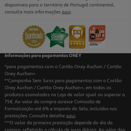
disponíveis para o território de Portugal continental,
consulte mais informações
aqui
.
Livro O Meu Primeiro Livro De Futebol
11.97 €/un
13,30 €
PVP de editor
11,97 €
Informações para pagamentos ONEY
*para pagamentos com o Cartão Oney Auchan / Cartão
Oney Auchan+.
**Campanha Sem Juros para pagamentos com o Cartão
Oney Auchan / Cartão Oney Auchan+, em todos os
-10%
produtos assinalados na Loja de valor igual ou superior a
75€. Ao valor da compra acresce Comissão de
Formalização até 6% e Imposto do Selo, incluídos nas
prestações. Consulte detalhe
aqui
.
Livro O Grande Livro Respostas
***O valor da primeira prestação depende do dia da
compra, refletindo o cálculo de juros diários. Ao valor das
13.49 €/un