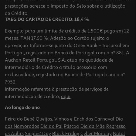
prestações acresce o Imposto do Selo sobre a utilização
14,99 €
PVP de editor
13,49 €
de Crédito.
TAEG DO CARTÃO DE CRÉDITO: 18,4 %
Exemplo para um limite de crédito de 1.500€ pago em 12
meses. TAN 17,60 %. Adesão ao Cartão sujeita a
aprovação. Informe-se junto do Oney Bank – Sucursal em
Portugal, registado no Banco de Portugal com o nº 881. A
Auchan Retail Portugal, S.A. atua na qualidade de
Intermediário de Crédito a título acessório com
-10%
exclusividade, registado no Banco de Portugal com o nº
7952.
Informação referente à prestação de serviços de
intermediação de crédito,
aqui
.
Livro O Meu Primeiro Livro Das Cores De Agnese Baruzzi
Ao longo do ano
7.92 €/un
8,80 €
PVP de editor
Feira do Bebé
Queijos, Vinhos e Enchidos
Carnaval
Dia
7,92 €
dos Namorados
Dia do Pai
Páscoa
Dia da Mãe
Regresso
às Aulas
Singles' Day
Black Friday
Cyber Monday
Natal