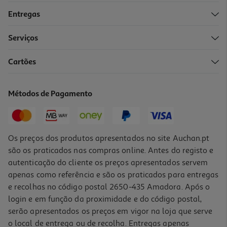
Entregas
-10%
Serviços
Cartões
Livro O Grande Livro Dos Rabos De Eva Manzano
12.92 €/un
Métodos de Pagamento
14,35 €
PVP de editor
12,92 €
Os preços dos produtos apresentados no site Auchan.pt
são os praticados nas compras online. Antes do registo e
autenticação do cliente os preços apresentados servem
apenas como referência e são os praticados para entregas
e recolhas no código postal 2650-435 Amadora. Após o
login e em função da proximidade e do código postal,
-10%
serão apresentados os preços em vigor na loja que serve
o local de entrega ou de recolha. Entregas apenas