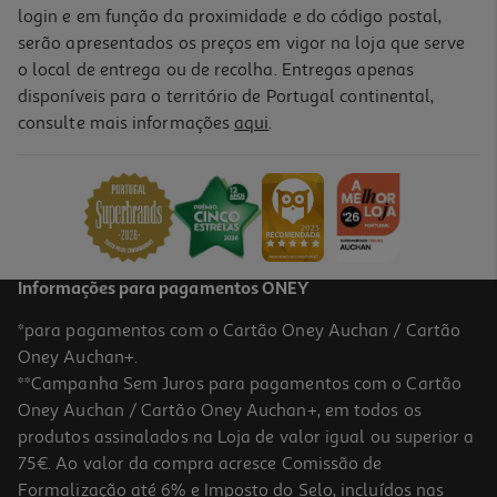
login e em função da proximidade e do código postal,
serão apresentados os preços em vigor na loja que serve
o local de entrega ou de recolha. Entregas apenas
disponíveis para o território de Portugal continental,
consulte mais informações
aqui
.
Informações para pagamentos ONEY
*para pagamentos com o Cartão Oney Auchan / Cartão
Oney Auchan+.
**Campanha Sem Juros para pagamentos com o Cartão
Oney Auchan / Cartão Oney Auchan+, em todos os
produtos assinalados na Loja de valor igual ou superior a
75€. Ao valor da compra acresce Comissão de
Formalização até 6% e Imposto do Selo, incluídos nas