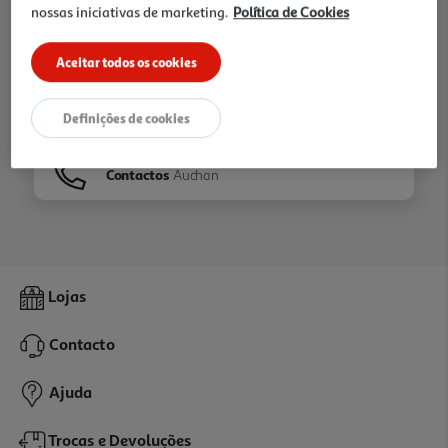
nossas iniciativas de marketing.
Política de Cookies
Ir para
Homepage
Aceitar todos os cookies
Veja os nossos
Folhetos
Definições de cookies
Contactos
Auchan
Lojas
Contacto
Ajuda
Trocas e Devoluções