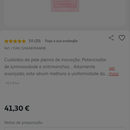
5.0
(20)
Faça a sua avaliação
Leu
20
Ref. / EAN:
3264680046698
avaliações.
Link
Cuidados da pele plenos de inovação. Potenciador
para
de luminosidade e antimanchas. . Altamente
a
ver
mesma
avançado, este sérum melhora a uniformidade da
mais
página.
tez, atuando na intensidade, número e tamanho
41.3 €/un
das manchas escuras, preenchendo
simultaneamente a pele. Dia após dia, a pele
apresentase mais luminosa, a textura da pele é
41,30 €
alisada, a luminosidade é reforçada e a barreira
cutânea é fortalecida.. . No centro da sua fórmula
superpotente, um duo hidratante multimolecular
Notas de preparação
especializado, combinado com vitamina C:. Ácido