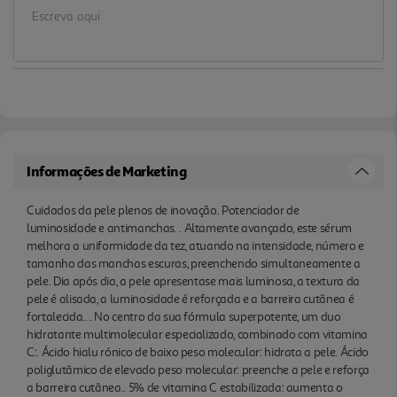
hialu rónico de baixo peso molecular: hidrata a
pele. Ácido poliglutâmico de elevado peso
molecular: preenche a pele e reforça a barreira
cutânea.. 5% de vitamina C estabilizada: aumenta
o brilho da pele e atenua as manchas escuras. .
Leve e fluida, a sua textu ra penetra rapidamente e
deixa um acabamento fresco.. . Eficácia
clinicamente comprovada:. A pele é imediatamente
Informações de Marketing
hidratada e a barreira cutânea é reforçada.. . A
partir de 7 dias: . A pele é alisada para 87% das
Cuidados da pele plenos de inovação. Potenciador de
luminosidade e antimanchas. . Altamente avançado, este sérum
utilizadoras (3).. . A partir de 1 mês:. A pele fica mais
melhora a uniformidade da tez, atuando na intensidade, número e
elástica para 87% das utilizadoras (4). . A partir de
tamanho das manchas escuras, preenchendo simultaneamente a
2 meses:. Redução do número de manchas
pele. Dia após dia, a pele apresentase mais luminosa, a textura da
pigmentares: 23% (5). Intensidade das manchas
pele é alisada, a luminosidade é reforçada e a barreira cutânea é
pigmentares: 29% (5). Tamanho das manchas
fortalecida.. . No centro da sua fórmula superpotente, um duo
hidratante multimolecular especializado, combinado com vitamina
pigmentares: 25% (5). . Fragrância fresca e
C:. Ácido hialu rónico de baixo peso molecular: hidrata a pele. Ácido
cintilante com notas de jasmim e almíscar branco.
poliglutâmico de elevado peso molecular: preenche a pele e reforça
Adequado para todos os tons e tipos de pele.. . . (1)
a barreira cutânea.. 5% de vitamina C estabilizada: aumenta o