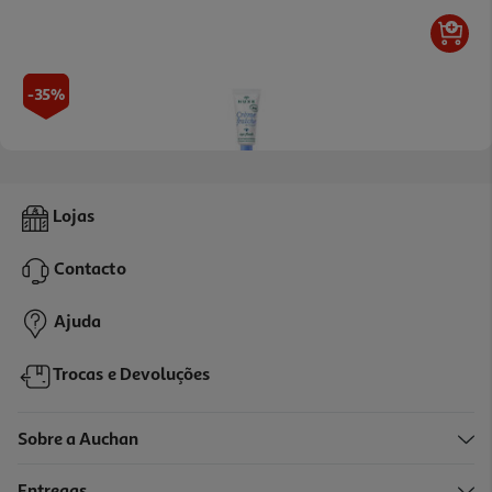
-35%
Creme Olhos Nuxe Creme Fraiche 15ml
Lojas
13.55 €/un
Price reduced from
to
20,90 €
Contacto
13,55 €
Promoção
Ajuda
Trocas e Devoluções
Sobre a Auchan
Entregas