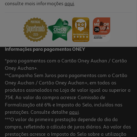
4.8
(17)
consulte mais informações
aqui
.
Concentrado Iluminador Nuxe Prodigieuse Hyalu Boost 30ml
38.5 €/un
38,50 €
Informações para pagamentos ONEY
*para pagamentos com o Cartão Oney Auchan / Cartão
Oney Auchan+.
**Campanha Sem Juros para pagamentos com o Cartão
Oney Auchan / Cartão Oney Auchan+, em todos os
produtos assinalados na Loja de valor igual ou superior a
75€. Ao valor da compra acresce Comissão de
Formalização até 6% e Imposto do Selo, incluídos nas
prestações. Consulte detalhe
aqui
.
4.7
(22)
Stick Olhos Nuxe Prodigieuse Hyalu Boost 5gr
***O valor da primeira prestação depende do dia da
compra, refletindo o cálculo de juros diários. Ao valor das
27.5 €/un
prestações acresce o Imposto do Selo sobre a utilização