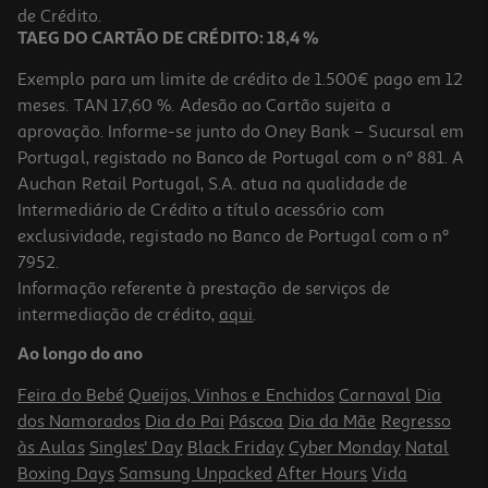
27,50 €
de Crédito.
TAEG DO CARTÃO DE CRÉDITO: 18,4 %
Exemplo para um limite de crédito de 1.500€ pago em 12
meses. TAN 17,60 %. Adesão ao Cartão sujeita a
aprovação. Informe-se junto do Oney Bank – Sucursal em
Portugal, registado no Banco de Portugal com o nº 881. A
Auchan Retail Portugal, S.A. atua na qualidade de
Intermediário de Crédito a título acessório com
exclusividade, registado no Banco de Portugal com o nº
7952.
Informação referente à prestação de serviços de
4.6
(71)
intermediação de crédito,
aqui
.
Óleo Nuxe Prodigieuse Mini 30ml
Ao longo do ano
431.67 €/Lt
Feira do Bebé
Queijos, Vinhos e Enchidos
Carnaval
Dia
12,95 €
dos Namorados
Dia do Pai
Páscoa
Dia da Mãe
Regresso
às Aulas
Singles' Day
Black Friday
Cyber Monday
Natal
Boxing Days
Samsung Unpacked
After Hours
Vida