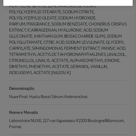
PENTYLENE GLYCOL, 1,2HEXANEDIOL, GLYCERIN,
POLYGLYCERYL10 STEARATE, SODIUM CITRATE,
POLYGLYCERYL10 OLEATE, SODIUM HYDROXIDE,
PARFUM/FRAGRANCE, SODIUM BENZOATE, CHONDRUS CRISPUS
EXTRACT/CARRAGEENAN, HYALURONIC ACID, SODIUM
GLUCONATE, XANTHAN GUM, BIOSACCHARIDE GUM1, SODIUM
POLYGLUTAMATE, CITRIC ACID, SODIUM LEVULINATE, GLYCERYL
CAPRYLATE, SPHINGOMONAS FERMENT EXTRACT, PANISIC ACID,
TETRAMETHYL ACETYLOCTAHYDRONAPHTHALENES, LINALOOL,
CITRONELLOL, LINALYL ACETATE, ALPHAISOMETHYL IONONE,
DIMETHYL PHENETHYL ACETATE, GERANIOL, VANILLIN,
ISOEUGENYL ACETATE [N6205/A].
Denominação
Nuxe Prod. Hyalu Boost Sérum Antimanchas
Nome e Morada
Laboratoire NUXE, 127 rue Aguesseau 92100 BoulogneBillancourt,
France