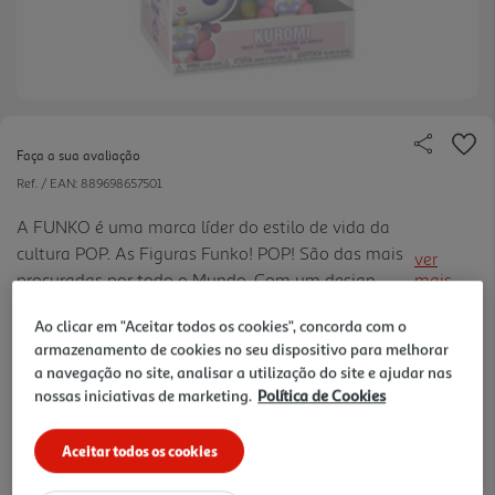
Faça a sua avaliação
Ref. / EAN:
889698657501
A FUNKO é uma marca líder do estilo de vida da
cultura POP. As Figuras Funko! POP! São das mais
ver
procuradas por todo o Mundo. Com um design
mais
verdadeiramente apaixonante, ficam bem em
15.99 €/un
Ao clicar em "Aceitar todos os cookies", concorda com o
qualquer canto; com alta qualidade de produção e
armazenamento de cookies no seu dispositivo para melhorar
pintura, com detalhes per feitos; coleção
a navegação no site, analisar a utilização do site e ajudar nas
verdadeiramente intemporal para pequenos e
nossas iniciativas de marketing.
Política de Cookies
15,99 €
graúdos.
Aceitar todos os cookies
Notas de preparação