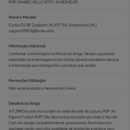
POP SANRIO: HELLO KITTY- KUROMI(UP)
Nome e Morada
Funko EU, BV Zuidplein 36, 1077 XV, Amsterdam (NL)
supportEMEA@funko.com
Informação Adicional
Confirmar a informação no Rótulo do Artigo. Devido a possíveis
alterações de embalagens e/ou rótulos, deverá considerar sempre
a informação que acompanha o produto que recebe.
Precauções Utilização
Não recomendado a menores de 3 anos
Detalhes do Artigo
A FUNKO é uma marca líder do estilo de vida da cultura POP. As
Figuras Funko! POP! São das mais procuradas por todo o Mundo.
Com um design verdadeiramente apaixonante, ficam bem em
qualquer canto; com alta qualidade de produção e pintura, com