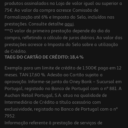
produtos assinalados na Loja de valor igual ou superior a
75€. Ao valor da compra acresce Comissão de
Formalização até 6% e Imposto do Selo, incluídos nas
prestações. Consulte detalhe
aqui
.
Figura Funko Pop Disney Daisy
***O valor da primeira prestação depende do dia da
compra, refletindo o cálculo de juros diários. Ao valor das
15.99 €/un
prestações acresce o Imposto do Selo sobre a utilização
15,99 €
de Crédito.
TAEG DO CARTÃO DE CRÉDITO: 18,4 %
Exemplo para um limite de crédito de 1.500€ pago em 12
meses. TAN 17,60 %. Adesão ao Cartão sujeita a
aprovação. Informe-se junto do Oney Bank – Sucursal em
Portugal, registado no Banco de Portugal com o nº 881. A
Auchan Retail Portugal, S.A. atua na qualidade de
Intermediário de Crédito a título acessório com
exclusividade, registado no Banco de Portugal com o nº
7952.
Informação referente à prestação de serviços de