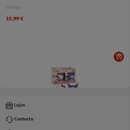
15.99 €/un
15,99 €
Figura Funko Ex Box- Hello Kitty 2pk-Kuromi
Lojas
29.99 €/un
Contacto
29,99 €