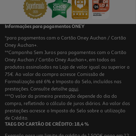
3,99 €
Informações para pagamentos ONEY
*para pagamentos com o Cartão Oney Auchan / Cartão
Oney Auchan+.
**Campanha Sem Juros para pagamentos com o Cartão
Oney Auchan / Cartão Oney Auchan+, em todos os
-20%
produtos assinalados na Loja de valor igual ou superior a
75€. Ao valor da compra acresce Comissão de
Formalização até 6% e Imposto do Selo, incluídos nas
prestações. Consulte detalhe
aqui
.
5.0
(2)
Azeitoneira N.0 Soceramica Barro Pintado
***O valor da primeira prestação depende do dia da
compra, refletindo o cálculo de juros diários. Ao valor das
3.99 €/un
Price reduced from
to
prestações acresce o Imposto do Selo sobre a utilização
4,99 €
3,99 €
de Crédito.
Promoção
TAEG DO CARTÃO DE CRÉDITO: 18,4 %
Exemplo para um limite de crédito de 1.500€ pago em 12