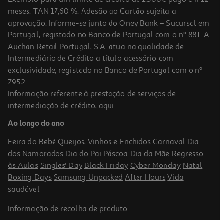
meses. TAN 17,60 %. Adesão ao Cartão sujeita a
aprovação. Informe-se junto do Oney Bank – Sucursal em
Portugal, registado no Banco de Portugal com o nº 881. A
Auchan Retail Portugal, S.A. atua na qualidade de
Intermediário de Crédito a título acessório com
-11%
exclusividade, registado no Banco de Portugal com o nº
7952.
Informação referente à prestação de serviços de
5.0
(1)
intermediação de crédito,
aqui
.
Tigela Com Prato N.0 Soceramica Barro Pintado
Ao longo do ano
3.79 €/un
Price reduced from
to
4,25 €
Feira do Bebé
Queijos, Vinhos e Enchidos
Carnaval
Dia
3,79 €
dos Namorados
Dia do Pai
Páscoa
Dia da Mãe
Regresso
Promoção
às Aulas
Singles' Day
Black Friday
Cyber Monday
Natal
Boxing Days
Samsung Unpacked
After Hours
Vida
saudável
Informação de
recolha de produto
.