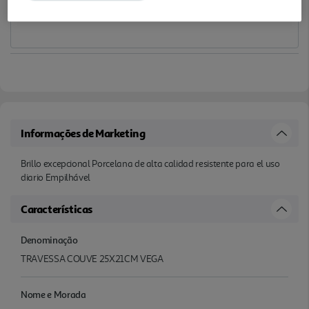
Informações de Marketing
Brillo excepcional Porcelana de alta calidad resistente para el uso
diario Empilhável
Características
Denominação
TRAVESSA COUVE 25X21CM VEGA
Nome e Morada