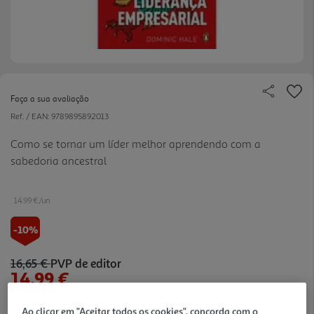
Faça a sua avaliação
Ref. / EAN:
9789895892013
Como se tornar um líder melhor aprendendo com a
sabedoria ancestral
14.99 €/un
-10%
16,65 €
PVP de editor
14,99 €
Ao clicar em "Aceitar todos os cookies", concorda com o
Notas de preparação