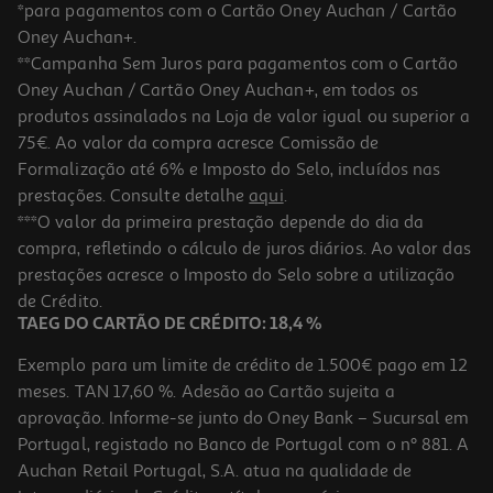
*para pagamentos com o Cartão Oney Auchan / Cartão
Oney Auchan+.
**Campanha Sem Juros para pagamentos com o Cartão
Oney Auchan / Cartão Oney Auchan+, em todos os
-10%
produtos assinalados na Loja de valor igual ou superior a
75€. Ao valor da compra acresce Comissão de
Formalização até 6% e Imposto do Selo, incluídos nas
prestações. Consulte detalhe
aqui
.
Livro Rico Em Ações De César Borja
***O valor da primeira prestação depende do dia da
compra, refletindo o cálculo de juros diários. Ao valor das
17.91 €/un
prestações acresce o Imposto do Selo sobre a utilização
19,90 €
PVP de editor
17,91 €
de Crédito.
TAEG DO CARTÃO DE CRÉDITO: 18,4 %
Exemplo para um limite de crédito de 1.500€ pago em 12
meses. TAN 17,60 %. Adesão ao Cartão sujeita a
aprovação. Informe-se junto do Oney Bank – Sucursal em
Portugal, registado no Banco de Portugal com o nº 881. A
Auchan Retail Portugal, S.A. atua na qualidade de