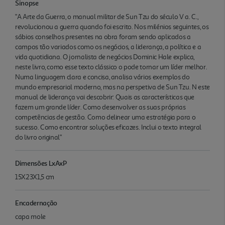
Sinopse
"A Arte da Guerra, o manual militar de Sun Tzu do século V a. C.,
revolucionou a guerra quando foi escrito. Nos milénios seguintes, os
sábios conselhos presentes na obra foram sendo aplicados a
campos tão variados como os negócios, a liderança, a política e a
vida quotidiana. O jornalista de negócios Dominic Hale explica,
neste livro, como esse texto clássico o pode tornar um líder melhor.
Numa linguagem clara e concisa, analisa vários exemplos do
mundo empresarial moderno, mas na perspetiva de Sun Tzu. N este
manual de liderança vai descobrir: Quais as características que
fazem um grande líder. Como desenvolver as suas próprias
competências de gestão. Como delinear uma estratégia para o
sucesso. Como encontrar soluções eficazes. Inclui o texto integral
do livro original"
Dimensões LxAxP
15X23X1,5 cm
Encadernação
capa mole