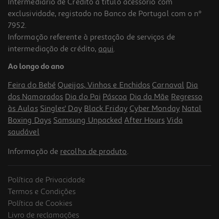
Intermediário de Crédito a título acessório com
-10%
exclusividade, registado no Banco de Portugal com o nº
7952.
Informação referente à prestação de serviços de
intermediação de crédito,
aqui
.
Livro O Princípio De Peter
Ao longo do ano
14.85 €/un
16,50 €
PVP de editor
Feira do Bebé
Queijos, Vinhos e Enchidos
Carnaval
Dia
14,85 €
dos Namorados
Dia do Pai
Páscoa
Dia da Mãe
Regresso
às Aulas
Singles' Day
Black Friday
Cyber Monday
Natal
Boxing Days
Samsung Unpacked
After Hours
Vida
saudável
Informação de
recolha de produto
.
Política de Privacidade
-10%
Termos e Condições
Política de Cookies
Livro de reclamações