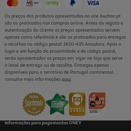
Os preços dos produtos apresentados no site Auchan.pt
são os praticados nas compras online. Antes do registo e
autenticação do cliente os preços apresentados servem
apenas como referência e são os praticados para entregas
e recolhas no código postal 2650-435 Amadora. Após o
login e em função da proximidade e do código postal,
-10%
serão apresentados os preços em vigor na loja que serve
o local de entrega ou de recolha. Entregas apenas
disponíveis para o território de Portugal continental,
consulte mais informações
aqui
.
Livro Escrita 2.0 De Martim Mariano
15.98 €/un
17,75 €
PVP de editor
15,98 €
Informações para pagamentos ONEY