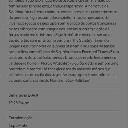
sombrios. Tudo isto enquanto se descobre que um membro da
família assassinada está, afinal, desaparecido. A narrativa de
Sigurðardóttir alterna capítulos entre o presente e acontecimentos
do passado. Figuras sombrias espreitam nas tempestades de
inverno, pegadas de gelo aparecem ao lado de portas trancadas e
avisos rabiscados com sangue nas janelas sugerem a ação de
forças ainda mais sinistras. «Sigurðardóttir continua a ser uma
escritora tão confiante como sempre.» The Sunday Times «As
longas e escuras noites da Islândia atingem o seu ápice de tensão
nos thrillers atmosféricos de Sigurðardóttir.» Financial Times «É um
a estrutura claustrofóbica, tensa e brutal que revela lentamente o
verdadeiro horror.» Nordic Watchlist «Sigurðardóttir é sempre uma
narradora elegante. Há tons gloriosos do realismo mágico que
conhecemos do estilo das sagas. No estrangeiro é, naturalmen te,
coroada como rainha do Noir islandês.» Politiken"
Dimensões LxAxP
15*23.5*4 cm
Encadernação
Capa Mole