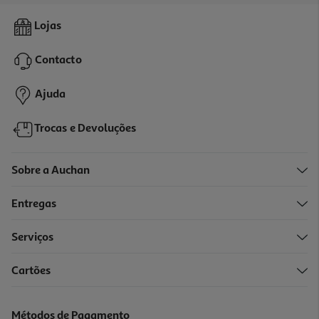
Livro Não Confies Em Ninguém De James Rollins
Lojas
16.92 €/un
18,80 €
PVP de editor
Contacto
16,92 €
Ajuda
Trocas e Devoluções
Sobre a Auchan
Entregas
-10%
Serviços
Cartões
Livro Esse Não É O Meu Nome De Megan Lally
16.92 €/un
Métodos de Pagamento
18,80 €
PVP de editor