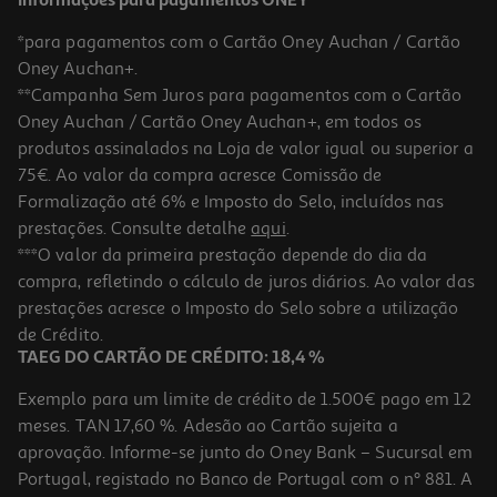
Informações para pagamentos ONEY
*para pagamentos com o Cartão Oney Auchan / Cartão
Oney Auchan+.
**Campanha Sem Juros para pagamentos com o Cartão
Oney Auchan / Cartão Oney Auchan+, em todos os
-10%
produtos assinalados na Loja de valor igual ou superior a
75€. Ao valor da compra acresce Comissão de
Formalização até 6% e Imposto do Selo, incluídos nas
prestações. Consulte detalhe
aqui
.
Livro Um Crime Em Paris De Mathew Blake
***O valor da primeira prestação depende do dia da
compra, refletindo o cálculo de juros diários. Ao valor das
17.99 €/un
prestações acresce o Imposto do Selo sobre a utilização
19,99 €
PVP de editor
17,99 €
de Crédito.
TAEG DO CARTÃO DE CRÉDITO: 18,4 %
Exemplo para um limite de crédito de 1.500€ pago em 12
meses. TAN 17,60 %. Adesão ao Cartão sujeita a
aprovação. Informe-se junto do Oney Bank – Sucursal em
Portugal, registado no Banco de Portugal com o nº 881. A