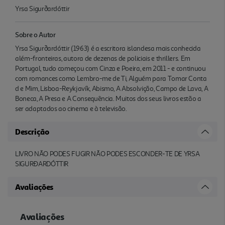
Yrsa Sigurðardóttir
Sobre o Autor
Yrsa Sigurðardóttir (1963) é a escritora islandesa mais conhecida
além-fronteiras, autora de dezenas de policiais e thrillers. Em
Portugal, tudo começou com Cinza e Poeira, em 2011 - e continuou
com romances como Lembro-me de Ti, Alguém para Tomar Conta
d e Mim, Lisboa-Reykjavík, Abismo, A Absolvição, Campo de Lava, A
Boneca, A Presa e A Consequência. Muitos dos seus livros estão a
ser adaptados ao cinema e à televisão.
Descrição
LIVRO NÃO PODES FUGIR NÃO PODES ESCONDER-TE DE YRSA
SIGURÐARDÓTTIR
Avaliações