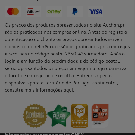
16,92 €
Os preços dos produtos apresentados no site Auchan.pt
são os praticados nas compras online. Antes do registo e
autenticação do cliente os preços apresentados servem
apenas como referência e são os praticados para entregas
e recolhas no código postal 2650-435 Amadora. Após o
login e em função da proximidade e do código postal,
-10%
serão apresentados os preços em vigor na loja que serve
o local de entrega ou de recolha. Entregas apenas
disponíveis para o território de Portugal continental,
consulte mais informações
aqui
.
Livro Ainda Não Estou Morta De Holly Jackson
17.91 €/un
19,90 €
PVP de editor
17,91 €