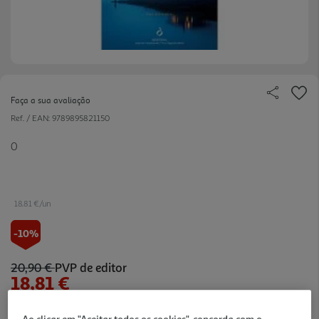
Faça a sua avaliação
Ref. / EAN:
9789895821150
0
18.81 €/un
-10%
20,90 €
PVP de editor
18,81 €
Notas de preparação
Ao clicar em "Aceitar todos os cookies", concorda com o