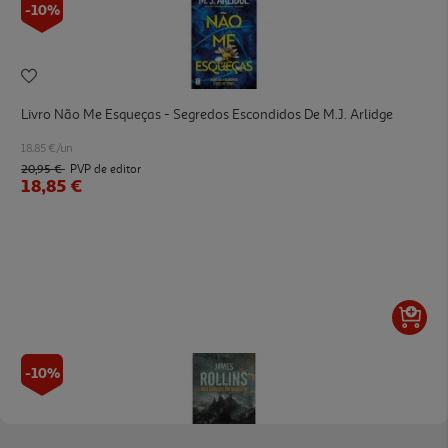
-10%
Livro Não Me Esqueças - Segredos Escondidos De M.j. Arlidge
18.85 €/un
20,95 €
PVP de editor
18,85 €
-10%