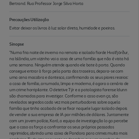
Bertrand. Rua Professor Jorge Silva Horta
Precauções Utilização
Evitar deixar os livros à luz solar direta, humidade e poeiras.
Sinopse
"Numa fria noite de inverno no remoto e isolado fiorde Hvalfjörður,
na Islândia, um vizinho vai a casa de uma família que não é vista há
uma semana. Ninguém atende quando ele bate à porta. Quando
consegue entrar à força pela porta das traseiras, depara-se com
uma cena macabra e dantesca, confirmando os seus piores receios:
a casa de família, arrumada, limpa e moderna, é agora o cenário de
um crime horripilante. O detetive Týr e a patologista forense Idunn
são chamados para investigar. Conforme o caso avan ça, são
revelados segredos cada vez mais perturbadores sobre aquela
família que tinha acabado de se fixar naquele lugar isolado depois
de vender a sua empresa de IA por milhões de dólares. Juntamente
com um jovem polícia, Karó, a equipa de investigação lo go percebe
que o caso os força a confrontar os seus próprios passados
reprimidos, abrindo uma caixa de Pandora para crimes muito mais