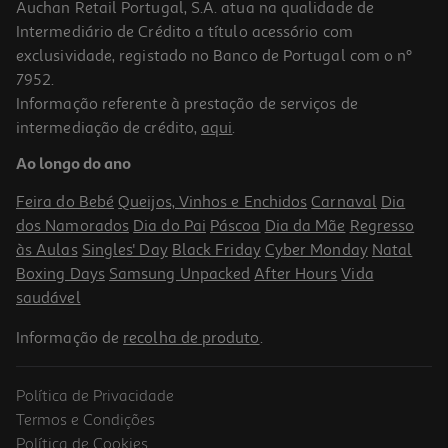
Auchan Retail Portugal, S.A. atua na qualidade de
Intermediário de Crédito a título acessório com
-10%
exclusividade, registado no Banco de Portugal com o nº
7952.
Informação referente à prestação de serviços de
5.0
(1)
intermediação de crédito,
aqui
.
Livro A Criada Está A Ver De Freida Mcfadden
Ao longo do ano
17.51 €/un
19,45 €
PVP de editor
Feira do Bebé
Queijos, Vinhos e Enchidos
Carnaval
Dia
17,51 €
dos Namorados
Dia do Pai
Páscoa
Dia da Mãe
Regresso
às Aulas
Singles' Day
Black Friday
Cyber Monday
Natal
Boxing Days
Samsung Unpacked
After Hours
Vida
saudável
Informação de
recolha de produto
.
Política de Privacidade
-10%
Termos e Condições
Política de Cookies