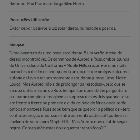
Bertrand. Rua Professor Jorge Silva Horta
Precauções Utilização
Evitar deixar os livros à luz solar direta, humidade e poeiras.
Sinopse
"Uma aventura de uma noite escaldante. E um verão inteiro de
desejo incontrolável. Os caminhos de Aurora e Russ, ambos alunos
da Universidade da Califórnia - Maple Hills, cruzam-se uma noite,
numa festa de fim de ano, quando um jogo entre amigos e alguma
euforia os leva a ter um momento escaldante juntos. Uma. Noite.
Louca! Mas Aurora não é de prolongar as «estadias», pelo que se
escapa antes mesmo de Russ ter oportunidade de lhe perguntar o
seu nome completo. Imaginem a surpresa destes dois quando se ve
em frente a frente no primeiro dia da colónia de férias onde serão
ambos monitores! Russ sabe bem que se quebrar a política de «zero
confraternização amorosa» entre os membros do staff poderá ser
enviado de volta para Maple Hills. Mas Aurora nunca foi de seguir
regras. Conseguirão estes dois aguentar tanto fogo?! "