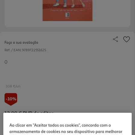
Faça a sua avaliação
Ref. / EAN:
9789722551625
0
10.8 €/un
-10%
12,00 €
PVP de editor
10,80 €
Ao clicar em "Aceitar todos os cookies", concorda com o
armazenamento de cookies no seu dispositivo para melhorar
Notas de preparação