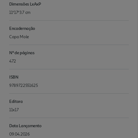
Dimensões LxAxP
11*17*3.7 cm
Encadernação
Capa Mole
Nº de páginas
472
ISBN
9789722551625
Editora
11x17
Data Lançamento
09.04.2026