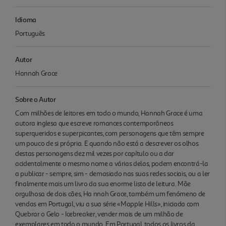
Idioma
Português
Autor
Hannah Grace
Sobre o Autor
Com milhões de leitores em todo o mundo, Hannah Grace é uma
autora inglesa que escreve romances contemporâneos
superqueridos e superpicantes, com personagens que têm sempre
um pouco de si própria. E quando não está a descrever os olhos
destas personagens dez mil vezes por capítulo ou a dar
acidentalmente o mesmo nome a várias delas, podem encontrá-la
a publicar - sempre, sim - demasiado nas suas redes sociais, ou a ler
finalmente mais um livro da sua enorme lista de leitura. Mãe
orgulhosa de dois cães, Ha nnah Grace, também um fenómeno de
vendas em Portugal, viu a sua série «Mapple Hills», iniciada com
Quebrar o Gelo - Icebreaker, vender mais de um milhão de
exemplares em todo o mundo. Em Portugal, todos os livros da