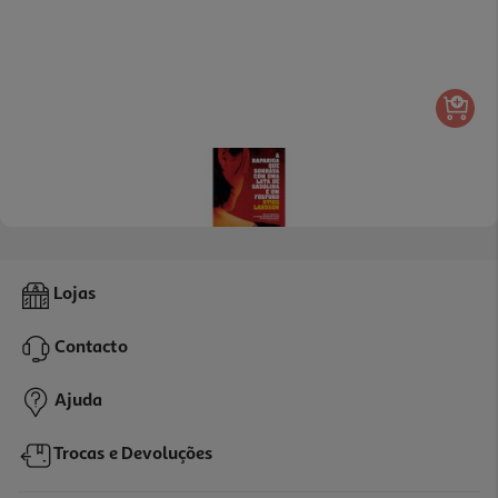
Livro Bis - A Rapariga Que Sonhava Com Uma Lata De Gasolina E
Lojas
Um Fósforo
9.9 €/un
11,00 €
PVP de editor
Contacto
9,90 €
Ajuda
Trocas e Devoluções