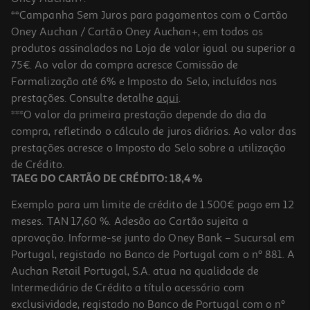
**Campanha Sem Juros para pagamentos com o Cartão
Oney Auchan / Cartão Oney Auchan+, em todos os
produtos assinalados na Loja de valor igual ou superior a
75€. Ao valor da compra acresce Comissão de
Formalização até 6% e Imposto do Selo, incluídos nas
prestações. Consulte detalhe
aqui
.
4.1
(13)
Refrigerante S/gas Auchan Tropical 10x0.20l
***O valor da primeira prestação depende do dia da
compra, refletindo o cálculo de juros diários. Ao valor das
2.4 €/Lt
prestações acresce o Imposto do Selo sobre a utilização
4,79 €
de Crédito.
TAEG DO CARTÃO DE CRÉDITO: 18,4 %
Exemplo para um limite de crédito de 1.500€ pago em 12
meses. TAN 17,60 %. Adesão ao Cartão sujeita a
aprovação. Informe-se junto do Oney Bank – Sucursal em
Portugal, registado no Banco de Portugal com o nº 881. A
Auchan Retail Portugal, S.A. atua na qualidade de
Intermediário de Crédito a título acessório com
exclusividade, registado no Banco de Portugal com o nº