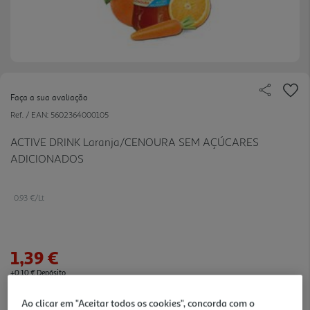
Faça a sua avaliação
Ref. / EAN:
5602364000105
ACTIVE DRINK Laranja/CENOURA SEM AÇÚCARES
ADICIONADOS
0.93 €/Lt
1,39 €
+0,10 € Depósito
Ao clicar em "Aceitar todos os cookies", concorda com o
Notas de preparação