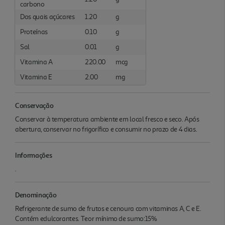
carbono
Dos quais açúcares
1.20
g
Proteínas
0.10
g
Sal
0.01
g
Vitamina A
220.00
mcg
Vitamina E
2.00
mg
Conservação
Conservar à temperatura ambiente em local fresco e seco. Após
abertura, conservar no frigorífico e consumir no prazo de 4 dias.
Informações
.
Denominação
Refrigerante de sumo de frutos e cenoura com vitaminas A, C e E.
Contém edulcorantes. Teor mínimo de sumo:15%