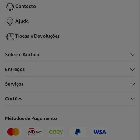
Contacto
1,04 €
+0,10 € Depósito
Ajuda
Trocas e Devoluções
Sobre a Auchan
Entregas
Serviços
Cartões
Refrigerante S/gás Auchan Ananás 1.5l
0.69 €/Lt
Métodos de Pagamento
1,04 €
+0,10 € Depósito