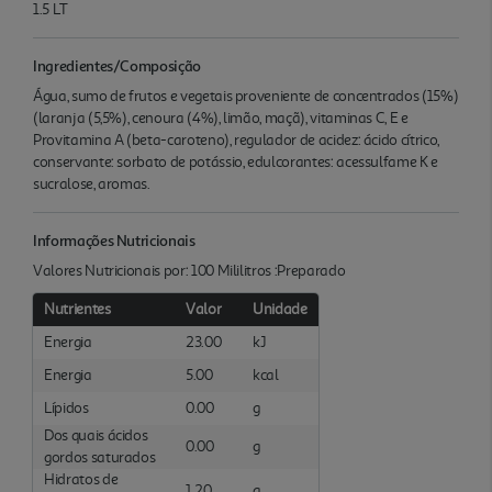
1.5 LT
Ingredientes/Composição
Água, sumo de frutos e vegetais proveniente de concentrados (15%)
(laranja (5,5%), cenoura (4%), limão, maçã), vitaminas C, E e
Provitamina A (beta-caroteno), regulador de acidez: ácido cítrico,
conservante: sorbato de potássio, edulcorantes: acessulfame K e
sucralose, aromas.
Informações Nutricionais
Valores Nutricionais por: 100 Mililitros :Preparado
Nutrientes
Valor
Unidade
Energia
23.00
kJ
Energia
5.00
kcal
Lípidos
0.00
g
Dos quais ácidos
0.00
g
gordos saturados
Hidratos de
1.20
g