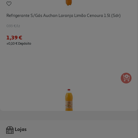
Refrigerante S/gás Auchan Laranja Limão Cenoura 1.5l (sdr)
0.93 €/Lt
1,39 €
+0,10 € Depósito
Refrigerante S/gás Auchan Laranja 1.5l
Lojas
0.69 €/Lt