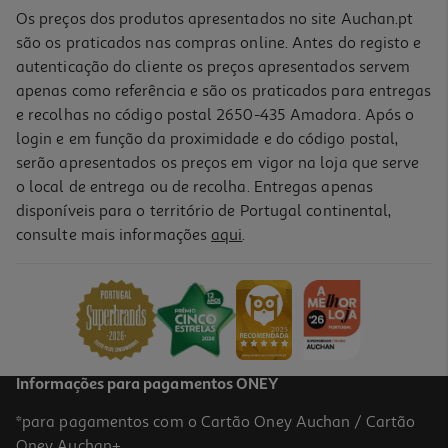
Os preços dos produtos apresentados no site Auchan.pt
são os praticados nas compras online. Antes do registo e
autenticação do cliente os preços apresentados servem
apenas como referência e são os praticados para entregas
e recolhas no código postal 2650-435 Amadora. Após o
login e em função da proximidade e do código postal,
serão apresentados os preços em vigor na loja que serve
o local de entrega ou de recolha. Entregas apenas
disponíveis para o território de Portugal continental,
consulte mais informações
aqui
.
Refrigerante S/gás Auchan Laranja/maracujá 1.5l
0.93 €/Lt
1,39 €
+0,10 € Depósito
Informações para pagamentos ONEY
*para pagamentos com o Cartão Oney Auchan / Cartão
Oney Auchan+.