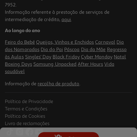
7952.
Informação referente à prestação de serviços de
2.9
(11)
intermediação de crédito,
aqui
.
Refrigerante S/gas Auchan Multifrutos 10x0.20l
Ao longo do ano
2.4 €/Lt
Feira do Bebé
Queijos, Vinhos e Enchidos
Carnaval
Dia
4,79 €
dos Namorados
Dia do Pai
Páscoa
Dia da Mãe
Regresso
às Aulas
Singles' Day
Black Friday
Cyber Monday
Natal
Boxing Days
Samsung Unpacked
After Hours
Vida
saudável
Informação de
recolha de produto
.
Política de Privacidade
Termos e Condições
Política de Cookies
Livro de reclamações
Refrigerantes Sem Gás Santal Active Drink Mg/cen 1.5l (sdr)