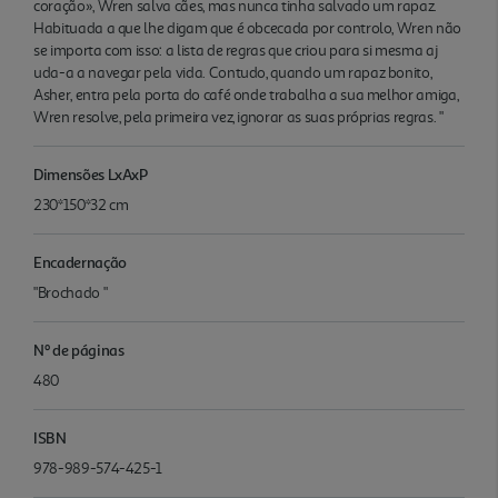
coração», Wren salva cães, mas nunca tinha salvado um rapaz.
Habituada a que lhe digam que é obcecada por controlo, Wren não
se importa com isso: a lista de regras que criou para si mesma aj
uda-a a navegar pela vida. Contudo, quando um rapaz bonito,
Asher, entra pela porta do café onde trabalha a sua melhor amiga,
Wren resolve, pela primeira vez, ignorar as suas próprias regras. "
Dimensões LxAxP
230*150*32 cm
Encadernação
"Brochado "
Nº de páginas
480
ISBN
978-989-574-425-1