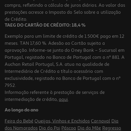
compra, refletindo o cálculo de juros diários. Ao valor das
17.91 €/un
prestações acresce o Imposto do Selo sobre a utilização
19,90 €
PVP de editor
17,91 €
de Crédito.
TAEG DO CARTÃO DE CRÉDITO: 18,4 %
Exemplo para um limite de crédito de 1.500€ pago em 12
meses. TAN 17,60 %. Adesão ao Cartão sujeita a
aprovação. Informe-se junto do Oney Bank – Sucursal em
Portugal, registado no Banco de Portugal com o nº 881. A
Auchan Retail Portugal, S.A. atua na qualidade de
Intermediário de Crédito a título acessório com
-10%
exclusividade, registado no Banco de Portugal com o nº
7952.
Informação referente à prestação de serviços de
intermediação de crédito,
aqui
.
Livro Tu És O Meu Paraíso De Erin Doom
Ao longo do ano
19.71 €/un
21,90 €
PVP de editor
Feira do Bebé
Queijos, Vinhos e Enchidos
Carnaval
Dia
19,71 €
dos Namorados
Dia do Pai
Páscoa
Dia da Mãe
Regresso