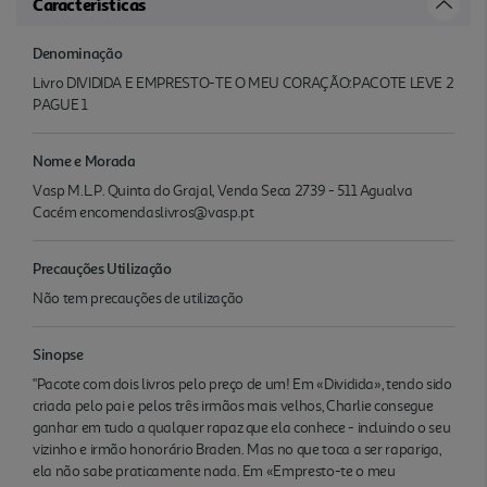
Características
Denominação
Livro DIVIDIDA E EMPRESTO-TE O MEU CORAÇÃO:PACOTE LEVE 2
PAGUE 1
Nome e Morada
Vasp M.L.P. Quinta do Grajal, Venda Seca 2739 - 511 Agualva
Cacém encomendaslivros@vasp.pt
Precauções Utilização
Não tem precauções de utilização
Sinopse
"Pacote com dois livros pelo preço de um! Em «Dividida», tendo sido
criada pelo pai e pelos três irmãos mais velhos, Charlie consegue
ganhar em tudo a qualquer rapaz que ela conhece - incluindo o seu
vizinho e irmão honorário Braden. Mas no que toca a ser rapariga,
ela não sabe praticamente nada. Em «Empresto-te o meu