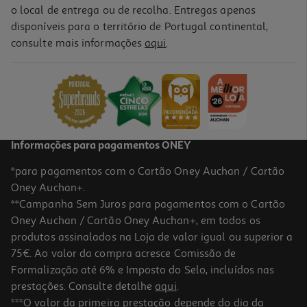
o local de entrega ou de recolha. Entregas apenas
disponíveis para o território de Portugal continental,
consulte mais informações
aqui
.
Livro Quero-Te Para Sempre De Sadie Kincaid
17.55 €/un
19,50 €
PVP de editor
17,55 €
Informações para pagamentos ONEY
*para pagamentos com o Cartão Oney Auchan / Cartão
Oney Auchan+.
**Campanha Sem Juros para pagamentos com o Cartão
Oney Auchan / Cartão Oney Auchan+, em todos os
-10%
produtos assinalados na Loja de valor igual ou superior a
75€. Ao valor da compra acresce Comissão de
Formalização até 6% e Imposto do Selo, incluídos nas
prestações. Consulte detalhe
aqui
.
Livro 33 Razões Para Te Voltar A Ver De Alice Kellen
***O valor da primeira prestação depende do dia da