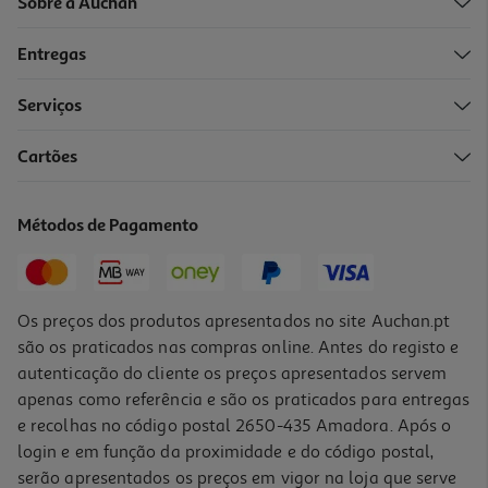
Sobre a Auchan
Entregas
-10%
Serviços
Cartões
Livro Como Sobreviver A Um Coração Partido De Sara Handyside
17.55 €/un
Métodos de Pagamento
19,50 €
PVP de editor
17,55 €
Os preços dos produtos apresentados no site Auchan.pt
são os praticados nas compras online. Antes do registo e
autenticação do cliente os preços apresentados servem
apenas como referência e são os praticados para entregas
e recolhas no código postal 2650-435 Amadora. Após o
login e em função da proximidade e do código postal,
-10%
serão apresentados os preços em vigor na loja que serve