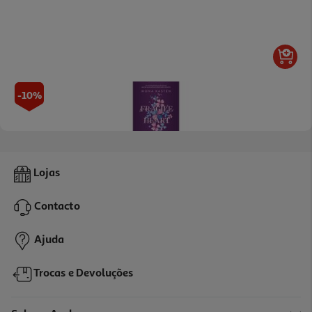
-10%
Livro Fragile Heart - Segue O Teu Coração - Livro 2 De Mona
Lojas
Kasten
17.91 €/un
19,90 €
PVP de editor
Contacto
17,91 €
Ajuda
Trocas e Devoluções