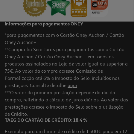
14,85 €
Informações para pagamentos ONEY
*para pagamentos com o Cartão Oney Auchan / Cartão
Oney Auchan+.
**Campanha Sem Juros para pagamentos com o Cartão
Oney Auchan / Cartão Oney Auchan+, em todos os
-10%
produtos assinalados na Loja de valor igual ou superior a
75€. Ao valor da compra acresce Comissão de
Formalização até 6% e Imposto do Selo, incluídos nas
prestações. Consulte detalhe
aqui
.
Livro O Prazer De Ser
***O valor da primeira prestação depende do dia da
compra, refletindo o cálculo de juros diários. Ao valor das
16.2 €/un
prestações acresce o Imposto do Selo sobre a utilização
18,00 €
PVP de editor
16,20 €
de Crédito.
TAEG DO CARTÃO DE CRÉDITO: 18,4 %
Exemplo para um limite de crédito de 1.500€ pago em 12