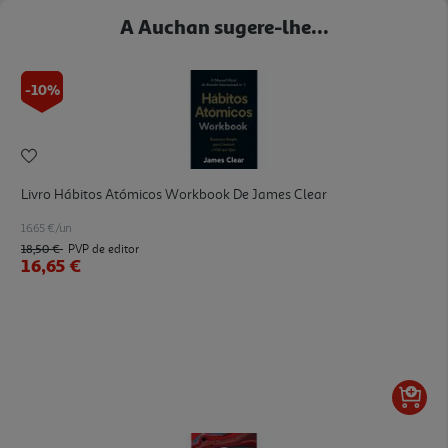
A Auchan sugere-lhe...
-10%
Livro Hábitos Atómicos Workbook De James Clear
16.65 €/un
18,50 €
PVP de editor
16,65 €