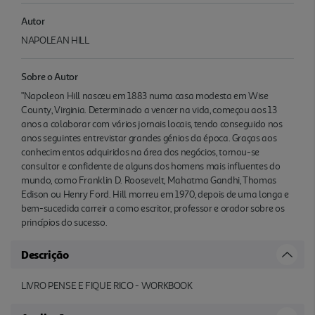
Autor
NAPOLEAN HILL
Sobre o Autor
"Napoleon Hill nasceu em 1883 numa casa modesta em Wise
County, Virginia. Determinado a vencer na vida, começou aos 13
anos a colaborar com vários jornais locais, tendo conseguido nos
anos seguintes entrevistar grandes génios da época. Graças aos
conhecim entos adquiridos na área dos negócios, tornou-se
consultor e confidente de alguns dos homens mais influentes do
mundo, como Franklin D. Roosevelt, Mahatma Gandhi, Thomas
Edison ou Henry Ford. Hill morreu em 1970, depois de uma longa e
bem-sucedida carreir a como escritor, professor e orador sobre os
princípios do sucesso.
Descrição
LIVRO PENSE E FIQUE RICO - WORKBOOK