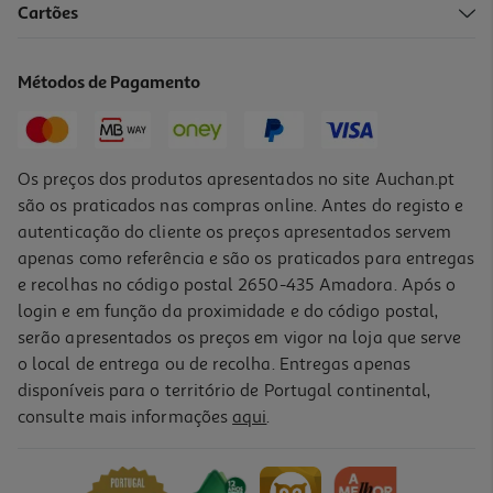
Cartões
Livro João De Ferro
15.75 €/un
Métodos de Pagamento
17,50 €
PVP de editor
15,75 €
Os preços dos produtos apresentados no site Auchan.pt
são os praticados nas compras online. Antes do registo e
autenticação do cliente os preços apresentados servem
apenas como referência e são os praticados para entregas
e recolhas no código postal 2650-435 Amadora. Após o
login e em função da proximidade e do código postal,
-10%
serão apresentados os preços em vigor na loja que serve
o local de entrega ou de recolha. Entregas apenas
disponíveis para o território de Portugal continental,
consulte mais informações
aqui
.
Livro Serenamente
14.85 €/un
16,50 €
PVP de editor