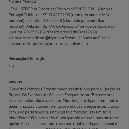
Nome e Morada
LEYA - SEDE Rua Cidade de Córdova n.º2 2610-038 - Alfragide
Portugal Telefone: +351 21 427 22 00 (chamada para rede fixa
nacional) Fax: +351 21 427 22 01 (chamada para rede fixa
nacional) Website: http://www.leya.com/ Serviço de Apoio aos
Livreiros 21 427 22 02 (dias úteis das 09h00 às 17h30)
/ mailto:servicocliente@leya.com Serviço de Apoio ao Cliente
LeYaonline https://apoiocliente.leyaonline.com
Precauções Utilização
NR.
Sinopse
"Exercícios Práticos e Transformadores Um Mapa para a Criação de
Riqueza Os Exercícios da Bíblia do Enriquecimento "Escrever uma
lista de desejos não traz riqueza. Mas desejar a riqueza com toda a
determinação e planear formas de a adquirir, e seguir es ses planos
com uma persistência que não aceita o fracasso, isso sim, trará
abundância." O sucesso não é uma questão de sorte, mas sim uma
opção. Escolha libertar todo o seu potencial e enriqueça pessoal e