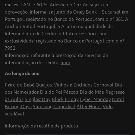
meses. TAN 17,60 %. Adesão ao Cartão sujeita a
aprovação. Informe-se junto do Oney Bank – Sucursal em
Portugal, registado no Banco de Portugal com o nº 881. A
Auchan Retail Portugal, S.A. atua na qualidade de
Intermediário de Crédito a título acessório com
-10%
exclusividade, registado no Banco de Portugal com o nº
7952.
Informação referente à prestação de serviços de
intermediação de crédito,
aqui
.
Livro Cria A Tua Magia
Ao longo do ano
14.31 €/un
15,90 €
PVP de editor
Feira do Bebé
Queijos, Vinhos e Enchidos
Carnaval
Dia
14,31 €
dos Namorados
Dia do Pai
Páscoa
Dia da Mãe
Regresso
às Aulas
Singles' Day
Black Friday
Cyber Monday
Natal
Boxing Days
Samsung Unpacked
After Hours
Vida
saudável
Informação de
recolha de produto
.