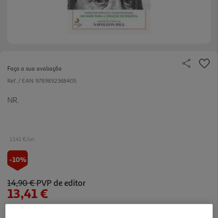
Faça a sua avaliação
Ref. / EAN:
9789892368405
NR.
13.41 €/un
-10%
14,90 €
PVP de editor
13,41 €
Notas de preparação