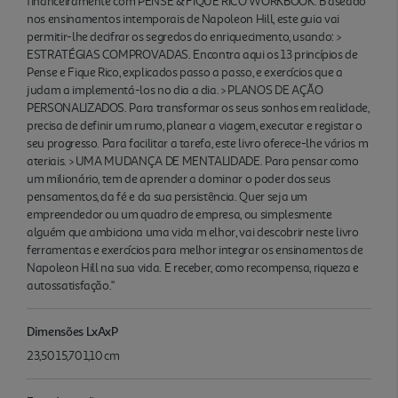
financeiramente com PENSE & FIQUE RICO WORKBOOK. B aseado
nos ensinamentos intemporais de Napoleon Hill, este guia vai
permitir-lhe decifrar os segredos do enriquecimento, usando: >
ESTRATÉGIAS COMPROVADAS. Encontra aqui os 13 princípios de
Pense e Fique Rico, explicados passo a passo, e exercícios que a
judam a implementá-los no dia a dia. > PLANOS DE AÇÃO
PERSONALIZADOS. Para transformar os seus sonhos em realidade,
precisa de definir um rumo, planear a viagem, executar e registar o
seu progresso. Para facilitar a tarefa, este livro oferece-lhe vários m
ateriais. > UMA MUDANÇA DE MENTALIDADE. Para pensar como
um milionário, tem de aprender a dominar o poder dos seus
pensamentos, da fé e da sua persistência. Quer seja um
empreendedor ou um quadro de empresa, ou simplesmente
alguém que ambiciona uma vida m elhor, vai descobrir neste livro
ferramentas e exercícios para melhor integrar os ensinamentos de
Napoleon Hill na sua vida. E receber, como recompensa, riqueza e
autossatisfação."
Dimensões LxAxP
23,50 15,70 1,10 cm