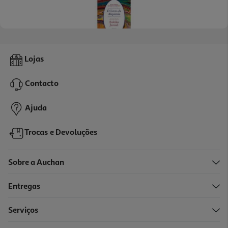
Livro O Livro Da Alquimia
Lojas
20.61 €/un
Contacto
20,61 €
Ajuda
Trocas e Devoluções
Sobre a Auchan
Entregas
-10%
Serviços