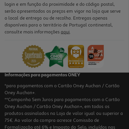
login e em função da proximidade e do código postal,
serão apresentados os preços em vigor na loja que serve
o local de entrega ou de recolha. Entregas apenas
disponíveis para o território de Portugal continental,
consulte mais informações
aqui
.
Informações para pagamentos ONEY
*para pagamentos com o Cartão Oney Auchan / Cartão
Oney Auchan+.
**Campanha Sem Juros para pagamentos com o Cartão
Oney Auchan / Cartão Oney Auchan+, em todos os
produtos assinalados na Loja de valor igual ou superior a
75€. Ao valor da compra acresce Comissão de
Formalização até 6% e Imposto do Selo, incluídos nas