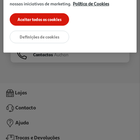
nossas iniciativas de marketing.
Política de Cookies
Ir para
Homepage
Aceitar todos os cookies
Veja os nossos
Folhetos
Definições de cookies
Contactos
Auchan
Lojas
Contacto
Ajuda
Trocas e Devoluções