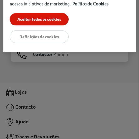
nossas iniciativas de marketing.
Política de Cookies
Ir para
Homepage
Aceitar todos os cookies
Veja os nossos
Folhetos
Definições de cookies
Contactos
Auchan
Lojas
Contacto
Ajuda
Trocas e Devoluções