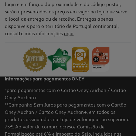
login e em função da proximidade e do código postal,
serão apresentados os preços em vigor na loja que serve
o local de entrega ou de recolha. Entregas apenas
disponíveis para o território de Portugal continental,
consulte mais informações
aqui
.
Informações para pagamentos ONEY
*para pagamentos com o Cartão Oney Auchan / Cartão
Oney Auchan+.
**Campanha Sem Juros para pagamentos com o Cartão
Oney Auchan / Cartão Oney Auchan+, em todos os
produtos assinalados na Loja de valor igual ou superior a
75€. Ao valor da compra acresce Comissão de
Formalização até 6% e Imposto do Selo, incluídos nas