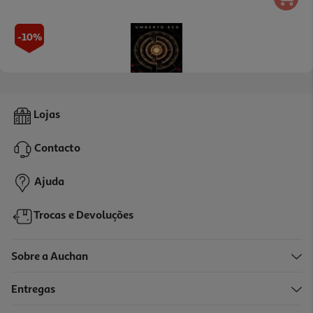
-10%
Livro O Nome Da Rosa De Umberto Eco
Lojas
22.5 €/un
25,00 €
PVP de editor
Contacto
22,50 €
Ajuda
Trocas e Devoluções
Sobre a Auchan
Entregas
-10%