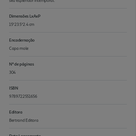
seu esplendor intemporal."
Dimensões LxAxP
15*23.5*2.4 cm
Encadernação
Capa mole
Nº de páginas
304
ISBN
9789722551656
Editora
Bertrand Editora
Data Lançamento