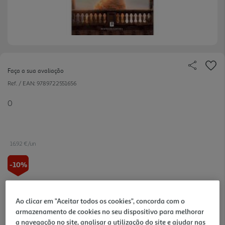
Faça a sua avaliação
Ref. / EAN:
9789722551656
0
16.92 €/un
-10%
18,80 €
PVP de editor
16,92 €
Ao clicar em "Aceitar todos os cookies", concorda com o
armazenamento de cookies no seu dispositivo para melhorar
a navegação no site, analisar a utilização do site e ajudar nas
Notas de preparação