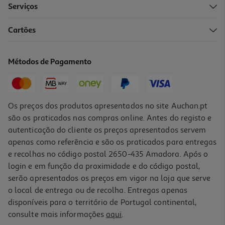
Serviços
Cartões
Livro Escudo Da Noite De Nora Roberts
6.75 €/un
Métodos de Pagamento
7,50 €
PVP de editor
6,75 €
Os preços dos produtos apresentados no site Auchan.pt
são os praticados nas compras online. Antes do registo e
autenticação do cliente os preços apresentados servem
apenas como referência e são os praticados para entregas
e recolhas no código postal 2650-435 Amadora. Após o
login e em função da proximidade e do código postal,
-10%
serão apresentados os preços em vigor na loja que serve
o local de entrega ou de recolha. Entregas apenas
disponíveis para o território de Portugal continental,
consulte mais informações
aqui
.
Livro O Comboio Da Meia-Noite De Matt Haig