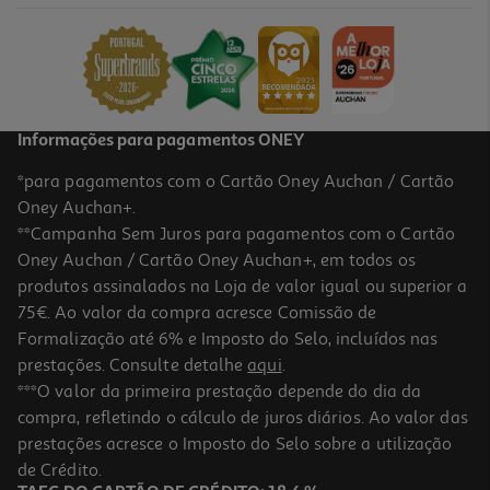
17.87 €/un
19,85 €
PVP de editor
17,87 €
Informações para pagamentos ONEY
*para pagamentos com o Cartão Oney Auchan / Cartão
Oney Auchan+.
**Campanha Sem Juros para pagamentos com o Cartão
Oney Auchan / Cartão Oney Auchan+, em todos os
-10%
produtos assinalados na Loja de valor igual ou superior a
75€. Ao valor da compra acresce Comissão de
Formalização até 6% e Imposto do Selo, incluídos nas
prestações. Consulte detalhe
aqui
.
Livro O Tango Da Velha Guarda
***O valor da primeira prestação depende do dia da
compra, refletindo o cálculo de juros diários. Ao valor das
20.61 €/un
prestações acresce o Imposto do Selo sobre a utilização
22,90 €
PVP de editor
20,61 €
de Crédito.