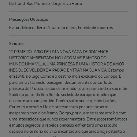
Bertrand. Rua Professor Jorge Silva Horta
Precauções Utilização
Evitar deixar os livros à luz solar direta, humidade e poeiras.
Sinopse
"O PRIMEIRO LIVRO DE UMA NOVA SAGA DE ROMANCE
HISTÓRICOAMBIENTADA NO LAGO MAIS FAMOSO DO
MUNDO.UMA VILLA, UMA PRINCESA E UMA HISTÓRIA DE AMOR
INESQUECÍVEL.DEIXE A PAIXÃO ENTRAR NA SUA VIDA. Estamos
em 1848, e o lago Como é o destino mais exclusivo da Eur opa. É
para uma villa nesta paisagem deslumbrante que Carlotta,
princesa da Prússia, acaba de se mudar, acompanhando a sua mãe.
Subir ao palco da fina flor da sociedade europeia implica que
encontre um bom partido. Porém, sufocada entre obrigações,
Carlot ta trocará a fila de pretendentes por um encontro
inesperado com o belíssimo Giorgio, por quem se sente atraída com
uma intensidade que nunca experimentara. Entre jogos românticos
e muitos segredos, a rebelde princesa enfrentará uma escolha
decisiva no ce nário da villa encantadora que ainda hoje ostenta o