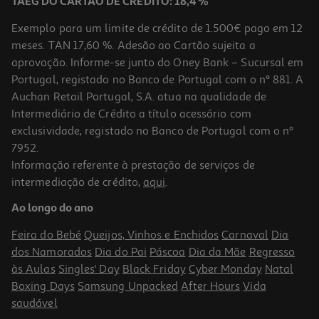
TAEG DO CARTÃO DE CRÉDITO: 18,4 %
Exemplo para um limite de crédito de 1.500€ pago em 12
meses. TAN 17,60 %. Adesão ao Cartão sujeita a
aprovação. Informe-se junto do Oney Bank – Sucursal em
Portugal, registado no Banco de Portugal com o nº 881. A
Auchan Retail Portugal, S.A. atua na qualidade de
Intermediário de Crédito a título acessório com
-10%
exclusividade, registado no Banco de Portugal com o nº
7952.
Informação referente à prestação de serviços de
intermediação de crédito,
aqui
.
Livro A Magia Da China - Lenda Contos De Fadas
Ao longo do ano
15.3 €/un
17,00 €
PVP de editor
Feira do Bebé
Queijos, Vinhos e Enchidos
Carnaval
Dia
15,30 €
dos Namorados
Dia do Pai
Páscoa
Dia da Mãe
Regresso
às Aulas
Singles' Day
Black Friday
Cyber Monday
Natal
Boxing Days
Samsung Unpacked
After Hours
Vida
saudável