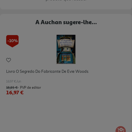
A Auchan sugere-lhe...
-10%
Livro O Segredo Do Fabricante De Evie Woods
16.97 €/un
18,85 €
PVP de editor
16,97 €