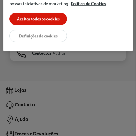
nossas iniciativas de marketing.
Política de Cookies
Ir para
Homepage
Aceitar todos os cookies
Veja os nossos
Folhetos
Definições de cookies
Contactos
Auchan
Lojas
Contacto
Ajuda
Trocas e Devoluções