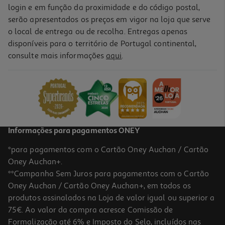
login e em função da proximidade e do código postal,
serão apresentados os preços em vigor na loja que serve
o local de entrega ou de recolha. Entregas apenas
disponíveis para o território de Portugal continental,
consulte mais informações
aqui
.
Informações para pagamentos ONEY
*para pagamentos com o Cartão Oney Auchan / Cartão
Oney Auchan+.
**Campanha Sem Juros para pagamentos com o Cartão
Oney Auchan / Cartão Oney Auchan+, em todos os
produtos assinalados na Loja de valor igual ou superior a
75€. Ao valor da compra acresce Comissão de
Formalização até 6% e Imposto do Selo, incluídos nas