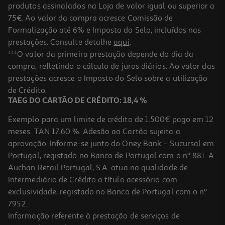
produtos assinalados na Loja de valor igual ou superior a
75€. Ao valor da compra acresce Comissão de
Formalização até 6% e Imposto do Selo, incluídos nas
prestações. Consulte detalhe
aqui
.
4.7
(61)
Carro Mclaren Mcl39 F1® Lego Technic 42228
***O valor da primeira prestação depende do dia da
compra, refletindo o cálculo de juros diários. Ao valor das
229.99 €/un
prestações acresce o Imposto do Selo sobre a utilização
229,99 €
de Crédito.
TAEG DO CARTÃO DE CRÉDITO: 18,4 %
Exemplo para um limite de crédito de 1.500€ pago em 12
meses. TAN 17,60 %. Adesão ao Cartão sujeita a
aprovação. Informe-se junto do Oney Bank – Sucursal em
Portugal, registado no Banco de Portugal com o nº 881. A
Auchan Retail Portugal, S.A. atua na qualidade de
Intermediário de Crédito a título acessório com
exclusividade, registado no Banco de Portugal com o nº
7952.
Informação referente à prestação de serviços de