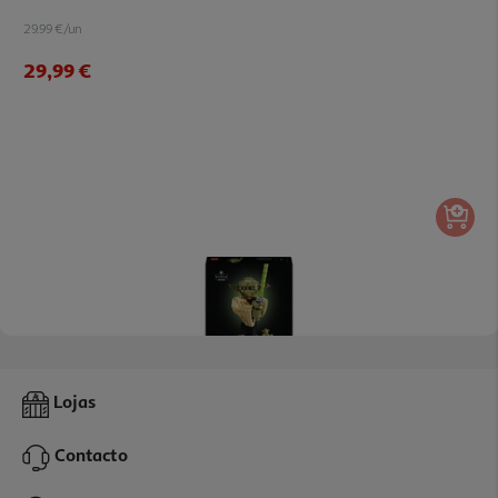
29.99 €/un
29,99 €
4.5
(29)
Lego Star Wars - Busto Do Yoda 75438
Lojas
39.99 €/un
Contacto
39,99 €