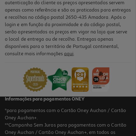
autenticação do cliente os preços apresentados servem
apenas como referência e são os praticados para entregas
e recolhas no código postal 2650-435 Amadora. Após o
login e em função da proximidade e do código postal,
serão apresentados os preços em vigor na loja que serve
o local de entrega ou de recolha. Entregas apenas
disponíveis para o território de Portugal continental,
4.9
(47)
consulte mais informações
aqui
.
Lego Cristiano Ronaldo - Destaques Do Futebol 43012
29.99 €/un
29,99 €
Informações para pagamentos ONEY
*para pagamentos com o Cartão Oney Auchan / Cartão
Oney Auchan+.
**Campanha Sem Juros para pagamentos com o Cartão
Oney Auchan / Cartão Oney Auchan+, em todos os