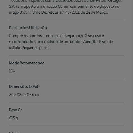
Todos os brinquedos comercializados pela Auchan Retail Portugal,
S.A. têm aposta a marcação CE, em cumprimento do disposto no
artigo 34.º, n.º 3, do DecretoLei n.º 43/2011, de 24 de Março.
Precauções Utilização
Cumpre as normas europeias de segurança. O seu uso é
recomendado sob o cuidado de um adulto. Atenção: Risco de
asfixia. Pequenas partes
Idade Recomendada
10+
Dimensões LxAxP
26.2X22.2X7.6 cm
Peso Gr
615 g