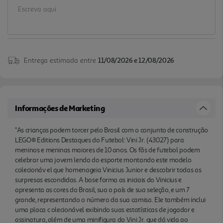
exibindo suas estatísticas de jogador e assinatura,
além de uma minifigura do Vini Jr. que dá vida ao
conjunto. Este ótimo produto do Vini Jr, uma vez
construído, torna-se uma decoração colecionável
de futebol que fãs podem mostrar com orgulho .
Entrega estimada entre
11/08/2026 e 12/08/2026
Garanta aniversários e ocasiões especiais
inesquecíveis com este presente de futebol incrível
para crianças e fãs do Vini Jr. As instruções estão
disponíveis digitalmente no aplicativo LEGO
Informações de Marketing
Builder, onde fãs podem acompanhar seu
progresso e girar suas c riações em 3D. O conjunto
"As crianças podem torcer pelo Brasil com o conjunto de construção
LEGO® Editions Destaques do Futebol: Vini Jr. (43027) para
contém 510 peças."
meninos e meninas maiores de 10 anos. Os fãs de futebol podem
celebrar uma jovem lenda do esporte montando este modelo
colecionáv el que homenageia Vinicius Junior e descobrir todas as
surpresas escondidas. A base forma as iniciais do Vinicius e
apresenta as cores do Brasil, sua o país de sua seleção, e um 7
grande, representando o número da sua camisa. Ele também inclui
uma placa c olecionável exibindo suas estatísticas de jogador e
assinatura, além de uma minifigura do Vini Jr. que dá vida ao