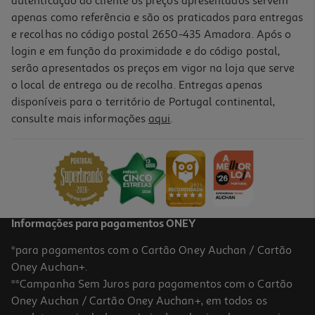
autenticação do cliente os preços apresentados servem
apenas como referência e são os praticados para entregas
e recolhas no código postal 2650-435 Amadora. Após o
login e em função da proximidade e do código postal,
-10%
serão apresentados os preços em vigor na loja que serve
o local de entrega ou de recolha. Entregas apenas
disponíveis para o território de Portugal continental,
consulte mais informações
aqui
.
Livro Guerreiras Do K-Pop: Pelos Fãs! Angela Song
10.76 €/un
11,95 €
PVP de editor
10,76 €
Informações para pagamentos ONEY
*para pagamentos com o Cartão Oney Auchan / Cartão
Oney Auchan+.
**Campanha Sem Juros para pagamentos com o Cartão
Oney Auchan / Cartão Oney Auchan+, em todos os