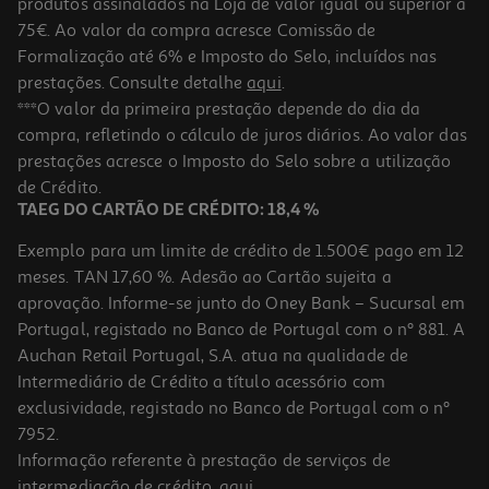
produtos assinalados na Loja de valor igual ou superior a
75€. Ao valor da compra acresce Comissão de
Formalização até 6% e Imposto do Selo, incluídos nas
prestações. Consulte detalhe
aqui
.
5.0
(1)
Livro És Uma Rapariga Fantástica
***O valor da primeira prestação depende do dia da
compra, refletindo o cálculo de juros diários. Ao valor das
9.99 €/un
prestações acresce o Imposto do Selo sobre a utilização
11,10 €
PVP de editor
9,99 €
de Crédito.
TAEG DO CARTÃO DE CRÉDITO: 18,4 %
Exemplo para um limite de crédito de 1.500€ pago em 12
meses. TAN 17,60 %. Adesão ao Cartão sujeita a
aprovação. Informe-se junto do Oney Bank – Sucursal em
Portugal, registado no Banco de Portugal com o nº 881. A
Auchan Retail Portugal, S.A. atua na qualidade de
Intermediário de Crédito a título acessório com
-10%
exclusividade, registado no Banco de Portugal com o nº
7952.
Informação referente à prestação de serviços de
intermediação de crédito,
aqui
.