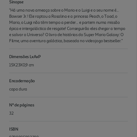
Sinopse
"Há uma nova ameaça sobre o Mario e o Luigi e o seu nome é...
Bowser Jr.! Ele raptou a Rosalina e a princesa Peach, o Toad, o
Mario, o Luigi não têm tempo a perder... e partem numa missão
épica e intergaláctica de resgate! Conseguirão eles chegar a tempo
e salvar o Universo? O livro de histórias do Super Mario Galaxy: O
Filme, uma aventura galáctica, baseada no videojogo bestseller."
Dimensões LxAxP
15X23X0,9 cm
Encadernação
capa dura
Nº de páginas
32
ISBN