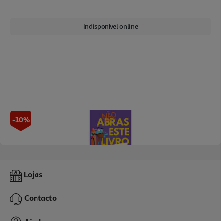
Indisponível online
-10%
Livro Não Abras Este Livro Senão...
Lojas
11.61 €/un
12,90 €
PVP de editor
Contacto
11,61 €