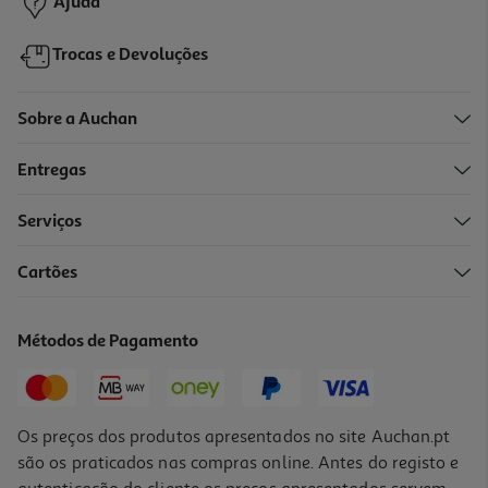
Ajuda
Trocas e Devoluções
Sobre a Auchan
Entregas
-10%
Serviços
Cartões
Livro Guerreiras Do K-Pop: O Livro De Posters Oficial
12.55 €/un
Métodos de Pagamento
13,95 €
PVP de editor
12,55 €
Os preços dos produtos apresentados no site Auchan.pt
são os praticados nas compras online. Antes do registo e