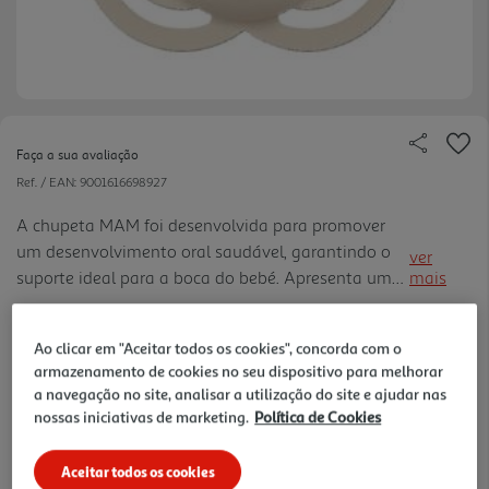
Faça a sua avaliação
Ref. / EAN:
9001616698927
A chupeta MAM foi desenvolvida para promover
um desenvolvimento oral saudável, garantindo o
ver
suporte ideal para a boca do bebé. Apresenta um
mais
design ortodôntico, mais fino e suave, para um
11.39 €/un
encaixe confortável. Acompanha ainda uma
Ao clicar em "Aceitar todos os cookies", concorda com o
prática caixa protetora, qu e também pode ser
armazenamento de cookies no seu dispositivo para melhorar
utilizada para esterilizar a chupeta de forma rápida
a navegação no site, analisar a utilização do site e ajudar nas
11,39 €
e higiénica.
nossas iniciativas de marketing.
Política de Cookies
Notas de preparação
Aceitar todos os cookies