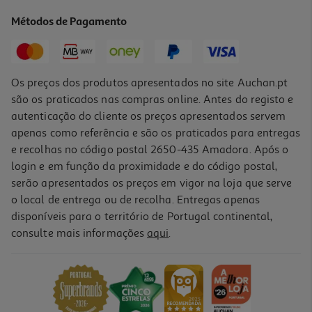
13.99 €/un
Métodos de Pagamento
13,99 €
Os preços dos produtos apresentados no site Auchan.pt
são os praticados nas compras online. Antes do registo e
autenticação do cliente os preços apresentados servem
apenas como referência e são os praticados para entregas
e recolhas no código postal 2650-435 Amadora. Após o
login e em função da proximidade e do código postal,
serão apresentados os preços em vigor na loja que serve
o local de entrega ou de recolha. Entregas apenas
disponíveis para o território de Portugal continental,
4.7
(710)
consulte mais informações
aqui
.
Chupeta Avent Ultra Air Nt 18m+ Az/am 2un
11.99 €/un
11,99 €