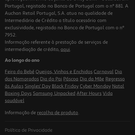
Portugal, registado no Banco de Portugal com o nº 881. A
Auchan Retail Portugal, S.A. atua na qualidade de
Intermediário de Crédito a título acessório com
exclusividade, registado no Banco de Portugal com o nº
7952.
Informação referente à prestação de serviços de
4.7
(386)
intermediação de crédito,
aqui
.
Chupeta Avent Ultra Air 18m+ Deco Neutra 2un
Ao longo do ano
11.49 €/un
Feira do Bebé
Queijos, Vinhos e Enchidos
Carnaval
Dia
11,49 €
dos Namorados
Dia do Pai
Páscoa
Dia da Mãe
Regresso
às Aulas
Singles' Day
Black Friday
Cyber Monday
Natal
Boxing Days
Samsung Unpacked
After Hours
Vida
saudável
Informação de
recolha de produto
.
Política de Privacidade