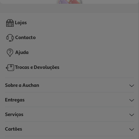
4.7
(386)
Chupeta Avent Ultra Air18m+ Lisa Ros/lil 2un
Lojas
11.49 €/un
Contacto
11,49 €
Ajuda
Trocas e Devoluções
Sobre a Auchan
Entregas
Serviços
4.7
(1243)
Cartões
Chupeta Avent Ultra Soft18m+ Lisa Ver/az 2un