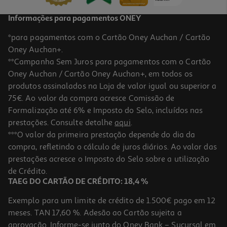
Informações para pagamentos ONEY
*para pagamentos com o Cartão Oney Auchan / Cartão
Oney Auchan+.
**Campanha Sem Juros para pagamentos com o Cartão
Oney Auchan / Cartão Oney Auchan+, em todos os
produtos assinalados na Loja de valor igual ou superior a
75€. Ao valor da compra acresce Comissão de
Formalização até 6% e Imposto do Selo, incluídos nas
prestações. Consulte detalhe
aqui
.
4.7
(386)
Chupeta Avent Ultra Air 18m+ Lisa Neutra 2un
***O valor da primeira prestação depende do dia da
compra, refletindo o cálculo de juros diários. Ao valor das
10.99 €/un
prestações acresce o Imposto do Selo sobre a utilização
10,99 €
de Crédito.
TAEG DO CARTÃO DE CRÉDITO: 18,4 %
Exemplo para um limite de crédito de 1.500€ pago em 12
meses. TAN 17,60 %. Adesão ao Cartão sujeita a
aprovação. Informe-se junto do Oney Bank – Sucursal em