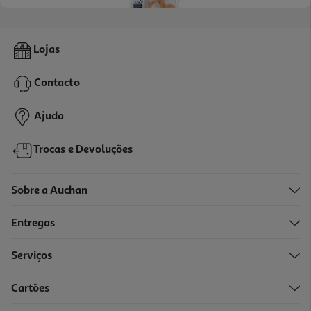
Chupeta Chicco Physio Luxe 6-16 2un
Lojas
4.8 €/un
Price reduced from
to
11,99 €
Contacto
9,59 €
Promoção
Ajuda
Trocas e Devoluções
Sobre a Auchan
Entregas
Serviços
4.7
(710)
Cartões
Chupeta Avent Ultra Air Nt 6-18m Ver/az 2un