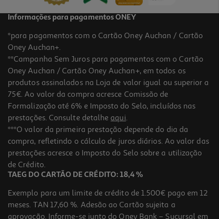
Informações para pagamentos ONEY
*para pagamentos com o Cartão Oney Auchan / Cartão
Oney Auchan+.
**Campanha Sem Juros para pagamentos com o Cartão
Oney Auchan / Cartão Oney Auchan+, em todos os
produtos assinalados na Loja de valor igual ou superior a
75€. Ao valor da compra acresce Comissão de
Formalização até 6% e Imposto do Selo, incluídos nas
prestações. Consulte detalhe
aqui
.
Chupeta Mam Comfort 3-12m Neutro 2un
***O valor da primeira prestação depende do dia da
compra, refletindo o cálculo de juros diários. Ao valor das
8.26 €/un
prestações acresce o Imposto do Selo sobre a utilização
16,52 €
de Crédito.
TAEG DO CARTÃO DE CRÉDITO: 18,4 %
Exemplo para um limite de crédito de 1.500€ pago em 12
meses. TAN 17,60 %. Adesão ao Cartão sujeita a
aprovação. Informe-se junto do Oney Bank – Sucursal em