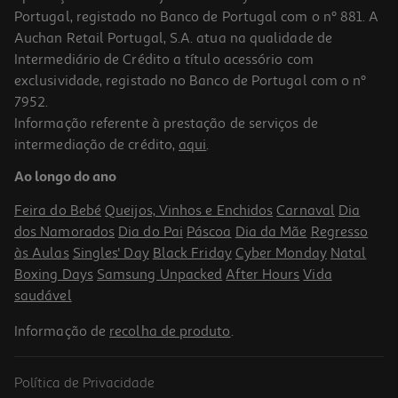
Portugal, registado no Banco de Portugal com o nº 881. A
Auchan Retail Portugal, S.A. atua na qualidade de
Intermediário de Crédito a título acessório com
-20%
exclusividade, registado no Banco de Portugal com o nº
7952.
Informação referente à prestação de serviços de
intermediação de crédito,
aqui
.
Chupeta Chicco Physio Luxe 6-16 2un
Ao longo do ano
4.8 €/un
Price reduced from
to
11,99 €
Feira do Bebé
Queijos, Vinhos e Enchidos
Carnaval
Dia
9,59 €
dos Namorados
Dia do Pai
Páscoa
Dia da Mãe
Regresso
Promoção
às Aulas
Singles' Day
Black Friday
Cyber Monday
Natal
Boxing Days
Samsung Unpacked
After Hours
Vida
saudável
Informação de
recolha de produto
.
Política de Privacidade