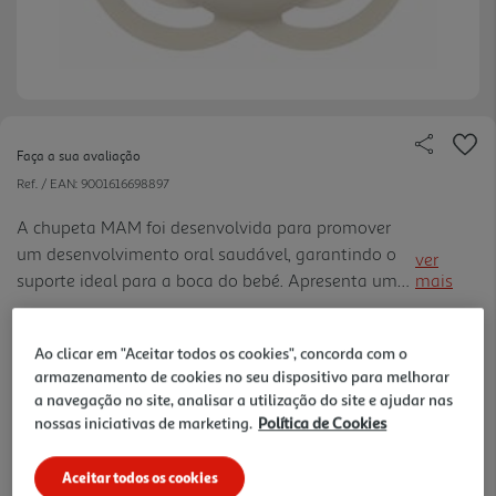
Faça a sua avaliação
Ref. / EAN:
9001616698897
A chupeta MAM foi desenvolvida para promover
um desenvolvimento oral saudável, garantindo o
ver
suporte ideal para a boca do bebé. Apresenta um
mais
design ortodôntico, mais fino e suave, para um
11.39 €/un
encaixe confortável. Acompanha ainda uma
Ao clicar em "Aceitar todos os cookies", concorda com o
prática caixa protetora, qu e também pode ser
armazenamento de cookies no seu dispositivo para melhorar
utilizada para esterilizar a chupeta de forma rápida
a navegação no site, analisar a utilização do site e ajudar nas
11,39 €
e higiénica.
nossas iniciativas de marketing.
Política de Cookies
Notas de preparação
Aceitar todos os cookies