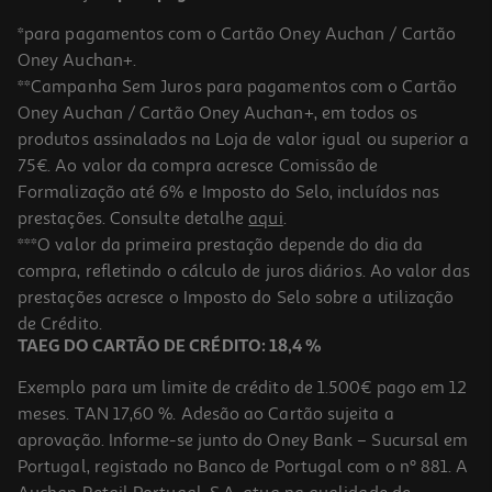
*para pagamentos com o Cartão Oney Auchan / Cartão
Oney Auchan+.
**Campanha Sem Juros para pagamentos com o Cartão
Oney Auchan / Cartão Oney Auchan+, em todos os
-10%
produtos assinalados na Loja de valor igual ou superior a
75€. Ao valor da compra acresce Comissão de
Formalização até 6% e Imposto do Selo, incluídos nas
prestações. Consulte detalhe
aqui
.
Livro Uma Noite De Paixão De Nadia Lee
***O valor da primeira prestação depende do dia da
compra, refletindo o cálculo de juros diários. Ao valor das
17.51 €/un
prestações acresce o Imposto do Selo sobre a utilização
19,45 €
PVP de editor
17,51 €
de Crédito.
TAEG DO CARTÃO DE CRÉDITO: 18,4 %
Exemplo para um limite de crédito de 1.500€ pago em 12
meses. TAN 17,60 %. Adesão ao Cartão sujeita a
aprovação. Informe-se junto do Oney Bank – Sucursal em
Portugal, registado no Banco de Portugal com o nº 881. A