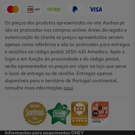
17,55 €
Os preços dos produtos apresentados no site Auchan.pt
são os praticados nas compras online. Antes do registo e
autenticação do cliente os preços apresentados servem
apenas como referência e são os praticados para entregas
e recolhas no código postal 2650-435 Amadora. Após o
login e em função da proximidade e do código postal,
-10%
serão apresentados os preços em vigor na loja que serve
o local de entrega ou de recolha. Entregas apenas
disponíveis para o território de Portugal continental,
consulte mais informações
aqui
.
Livro A Médica De Família De J M Dalgliesh
17.99 €/un
19,99 €
PVP de editor
17,99 €
Informações para pagamentos ONEY