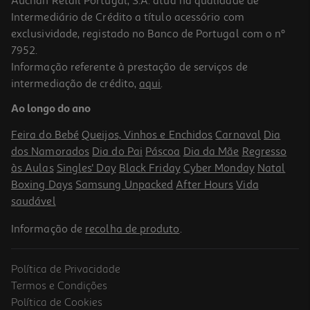
Auchan Retail Portugal, S.A. atua na qualidade de
Intermediário de Crédito a título acessório com
-10%
exclusividade, registado no Banco de Portugal com o nº
7952.
Informação referente à prestação de serviços de
intermediação de crédito,
aqui
.
Livro Um Chapéu De Leopardo
Ao longo do ano
12.6 €/un
14,00 €
PVP de editor
Feira do Bebé
Queijos, Vinhos e Enchidos
Carnaval
Dia
12,60 €
dos Namorados
Dia do Pai
Páscoa
Dia da Mãe
Regresso
às Aulas
Singles' Day
Black Friday
Cyber Monday
Natal
Boxing Days
Samsung Unpacked
After Hours
Vida
saudável
Informação de
recolha de produto
.
Política de Privacidade
-10%
Termos e Condições
Política de Cookies