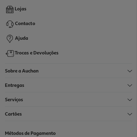
Livro Espelho De Ti De Lyla Sage
Lojas
Contacto
Indisponível online
Ajuda
Trocas e Devoluções
Sobre a Auchan
Entregas
-10%
Serviços
Cartões
Livro Em Jogo De Navessa Allen
17.55 €/un
Métodos de Pagamento
19,50 €
PVP de editor