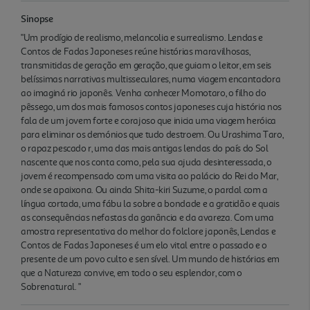
Sinopse
"Um prodígio de realismo, melancolia e surrealismo. Lendas e
Contos de Fadas Japoneses reúne histórias maravilhosas,
transmitidas de geração em geração, que guiam o leitor, em seis
belíssimas narrativas multisseculares, numa viagem encantadora
ao imaginá rio japonês. Venha conhecer Momotaro, o filho do
pêssego, um dos mais famosos contos japoneses cuja história nos
fala de um jovem forte e corajoso que inicia uma viagem heróica
para eliminar os demónios que tudo destroem. Ou Urashima Taro,
o rapaz pescado r, uma das mais antigas lendas do país do Sol
nascente que nos conta como, pela sua ajuda desinteressada, o
jovem é recompensado com uma visita ao palácio do Rei do Mar,
onde se apaixona. Ou ainda Shita-kiri Suzume, o pardal com a
língua cortada, uma fábu la sobre a bondade e a gratidão e quais
as consequências nefastas da ganância e da avareza. Com uma
amostra representativa do melhor do folclore japonês, Lendas e
Contos de Fadas Japoneses é um elo vital entre o passado e o
presente de um povo culto e sen sível. Um mundo de histórias em
que a Natureza convive, em todo o seu esplendor, com o
Sobrenatural. "