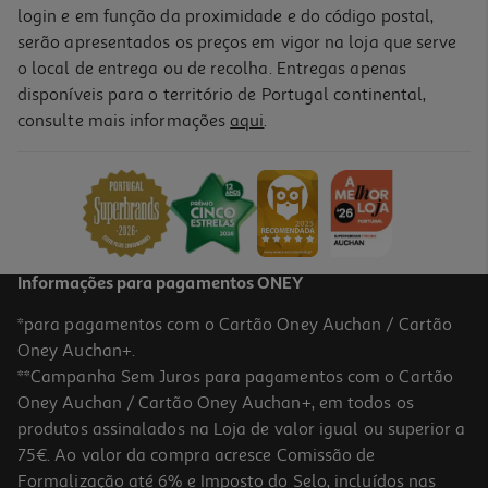
login e em função da proximidade e do código postal,
serão apresentados os preços em vigor na loja que serve
o local de entrega ou de recolha. Entregas apenas
disponíveis para o território de Portugal continental,
consulte mais informações
aqui
.
Informações para pagamentos ONEY
*para pagamentos com o Cartão Oney Auchan / Cartão
Oney Auchan+.
**Campanha Sem Juros para pagamentos com o Cartão
Oney Auchan / Cartão Oney Auchan+, em todos os
produtos assinalados na Loja de valor igual ou superior a
75€. Ao valor da compra acresce Comissão de
Formalização até 6% e Imposto do Selo, incluídos nas