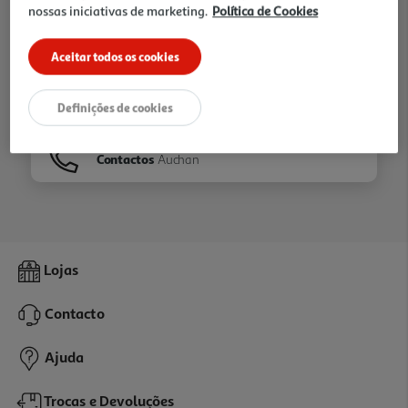
nossas iniciativas de marketing.
Política de Cookies
Ir para
Homepage
Aceitar todos os cookies
Veja os nossos
Folhetos
Definições de cookies
Contactos
Auchan
Lojas
Contacto
Ajuda
Trocas e Devoluções