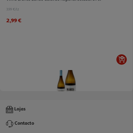
3.99 €/Lt
2,99 €
Vinho Branco Manda Chuva P. Setúbal 0.75l
Lojas
16.52 €/Lt
Contacto
12,39 €