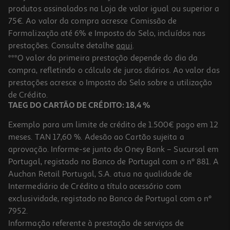
produtos assinalados na Loja de valor igual ou superior a
75€. Ao valor da compra acresce Comissão de
Formalização até 6% e Imposto do Selo, incluídos nas
prestações. Consulte detalhe
aqui
.
3.5
(2)
Vinho Branco Jmf Setúbal 0.75 L
***O valor da primeira prestação depende do dia da
compra, refletindo o cálculo de juros diários. Ao valor das
4.39 €/Lt
prestações acresce o Imposto do Selo sobre a utilização
3,29 €
de Crédito.
TAEG DO CARTÃO DE CRÉDITO: 18,4 %
Exemplo para um limite de crédito de 1.500€ pago em 12
meses. TAN 17,60 %. Adesão ao Cartão sujeita a
aprovação. Informe-se junto do Oney Bank – Sucursal em
Portugal, registado no Banco de Portugal com o nº 881. A
Auchan Retail Portugal, S.A. atua na qualidade de
Intermediário de Crédito a título acessório com
exclusividade, registado no Banco de Portugal com o nº
7952.
Informação referente à prestação de serviços de